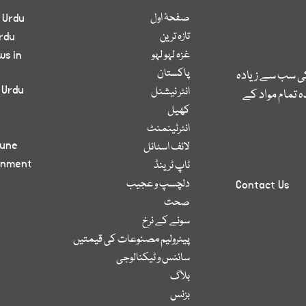
صفحۂ اول
 Urdu
تازہ ترین
rdu
غزہ لہو لہو
ws in
پاکستان
کی سب سے زیادہ
 Urdu
انٹر نیشنل
 تمام مواد کے
کھیل
انٹرٹینمنٹ
bune
لائف اسٹائل
inment
ٹاپ ٹرینڈ
دلچسپ و عجیب
Contact Us
صحت
سونے کے نرخ
پیٹرولیم مصنوعات کی قیمتیں
سائنس و ٹیکنالوجی
بلاگ
بزنس