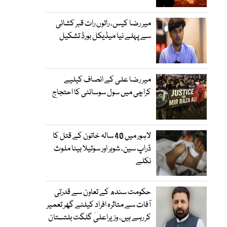
میر رضا کیس، راتوں رات قبر کشائی
سے پہلے نیا میڈیکل بورڈ تشکیل
میر رضا علی کے انصاف کیلیے
کراچی میں سول سوسائٹی کا احتجاج
لاہور میں 40 سالہ خاتون کے قتل کا
ڈراپ سین، شوہر اور سوتیلا بیٹا ملوث
نکلے
حکومت سندھ کے تعاون سے قدرتی
آفات سے متاثرہ افراد کیلئے گھر تعمیر
کر رہے ہیں، وزیراعلیٰ گلگت بلتستان