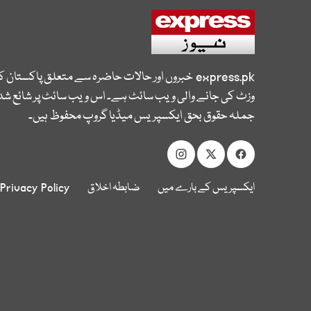
express.pk
خبروں اور حالات حاضرہ سے متعلق پاکستان 
وزٹ کی جانے والی ویب سائٹ ہے۔ اس ویب سائٹ پر شائع شدہ
جملہ حقوق بحق ایکسپریس میڈیا گروپ محفوظ ہیں۔
ایکسپریس کے بارے میں
ضابطہ اخلاق
Privacy Policy