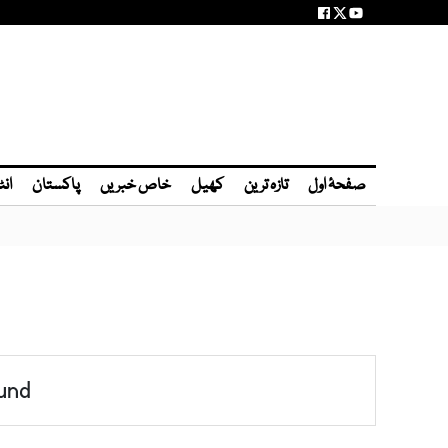
صفحۂ اول
تازہ ترین
کھیل
خاص خبریں
پاکستان
انٹ
und