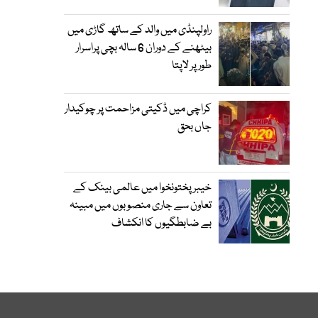
راولپنڈی میں والد کے ساتھ گاڑی میں
بیٹھنے کے دوران 6 سالہ بچی پراسرار
طور پر لاپتا
کراچی میں ڈکیتی مزاحمت پر چوکیدار
جاں بحق
خیبرپختونخوا میں عالمی بینک کے
تعاون سے جاری منصوبوں میں مبینہ
بے ضابطگیوں کا انکشاف