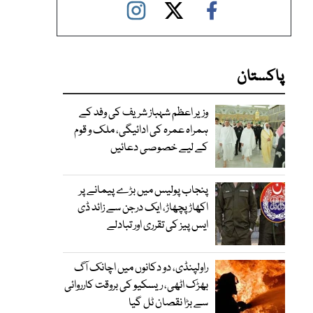
پاکستان
وزیر اعظم شہباز شریف کی وفد کے
ہمراہ عمرہ کی ادائیگی، ملک و قوم
کے لیے خصوصی دعائیں
پنجاب پولیس میں بڑے پیمانے پر
اکھاڑ پچھاڑ، ایک درجن سے زائد ڈی
ایس پیز کی تقرری اور تبادلے
راولپنڈی، دو دکانوں میں اچانک آگ
بھڑک اٹھی، ریسکیو کی بروقت کارروائی
سے بڑا نقصان ٹل گیا