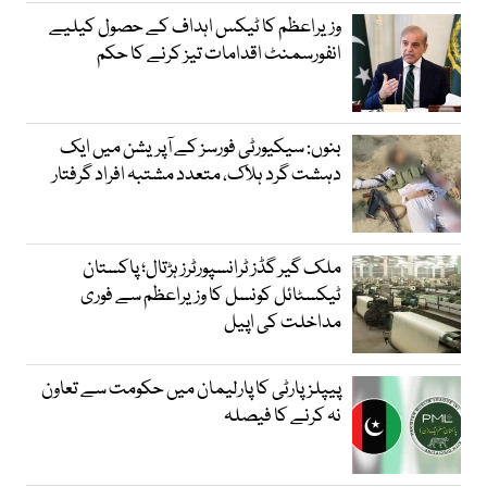
وزیراعظم کا ٹیکس اہداف کے حصول کیلیے
انفورسمنٹ اقدامات تیز کرنے کا حکم
بنوں: سیکیورٹی فورسز کے آپریشن میں ایک
دہشت گرد ہلاک، متعدد مشتبہ افراد گرفتار
ملک گیر گڈز ٹرانسپورٹرز ہڑتال؛ پاکستان
ٹیکسٹائل کونسل کا وزیراعظم سے فوری
مداخلت کی اپیل
پیپلزپارٹی کا پارلیمان میں حکومت سے تعاون
نہ کرنے کا فیصلہ