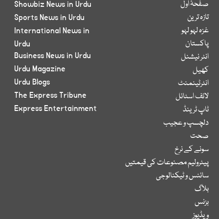
صفحۂ اول
Showbiz News in Urdu
تازہ ترین
Sports News in Urdu
غزہ لہو لہو
International News in
پاکستان
Urdu
Business News in Urdu
انٹر نیشنل
Urdu Magazine
کھیل
Urdu Blogs
انٹرٹینمنٹ
The Express Tribune
لائف اسٹائل
Express Entertainment
ٹاپ ٹرینڈ
دلچسپ و عجیب
صحت
سونے کے نرخ
پیٹرولیم مصنوعات کی قیمتیں
سائنس و ٹیکنالوجی
بلاگ
بزنس
ویڈیوز