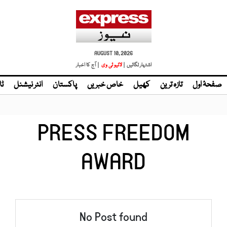
AUGUST 10, 2026
اشتہار لگائیں |
لائیو ٹی وی
| آج کا اخبار
صفحۂ اول
تازہ ترین
کھیل
خاص خبریں
پاکستان
انٹر نیشنل
ٹا
PRESS FREEDOM
AWARD
No Post found