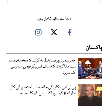
ہمارے ساتھ شامل ہوں
پاکستان
ججز سمری پر دستخط نہ کرنے کا معاملہ، صدر
سے مذاکرات کا ٹاسک اسپیکر قومی اسمبلی
کے سپرد
پی ٹی آئی ارکان کی جانب سے احتجاج کی کال
نظر انداز کرنے پر اکبر ایس بابر کا تبصرہ