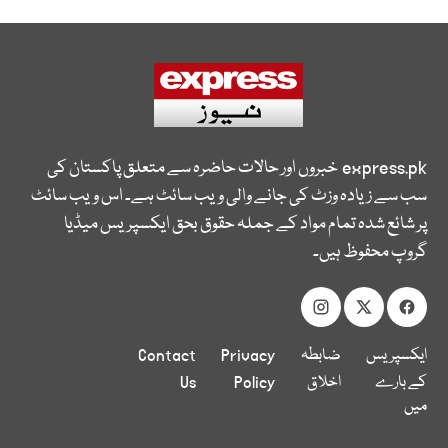
express.pk
خبروں اور حالات حاضرہ سے متعلق پاکستان کی
سب سے زیادہ وزٹ کی جانے والی ویب سائٹ ہے۔ اس ویب سائٹ
پر شائع شدہ تمام مواد کے جملہ حقوق بحق ایکسپریس میڈیا
گروپ محفوظ ہیں۔
ایکسپریس
ضابطہ
Privacy
Contact
کے بارے
اخلاق
Policy
Us
میں