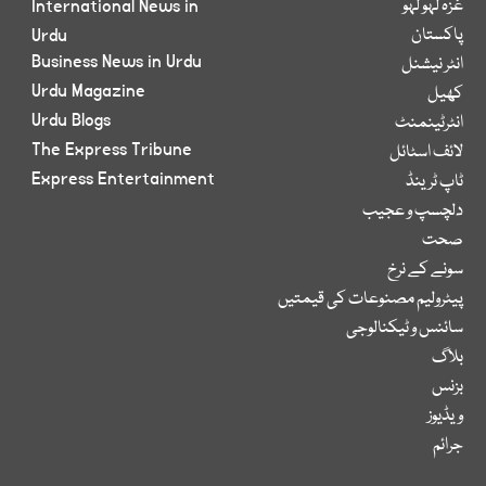
غزہ لہو لہو
International News in
پاکستان
Urdu
Business News in Urdu
انٹر نیشنل
Urdu Magazine
کھیل
Urdu Blogs
انٹرٹینمنٹ
The Express Tribune
لائف اسٹائل
Express Entertainment
ٹاپ ٹرینڈ
دلچسپ و عجیب
صحت
سونے کے نرخ
پیٹرولیم مصنوعات کی قیمتیں
سائنس و ٹیکنالوجی
بلاگ
بزنس
ویڈیوز
جرائم