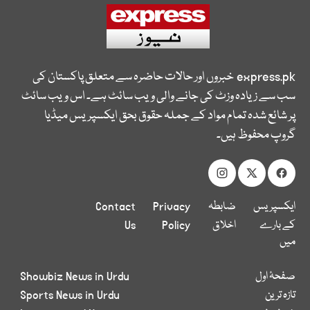
express.pk
خبروں اور حالات حاضرہ سے متعلق پاکستان کی
سب سے زیادہ وزٹ کی جانے والی ویب سائٹ ہے۔ اس ویب سائٹ
پر شائع شدہ تمام مواد کے جملہ حقوق بحق ایکسپریس میڈیا
گروپ محفوظ ہیں۔
ایکسپریس
ضابطہ
Privacy
Contact
کے بارے
اخلاق
Policy
Us
میں
صفحۂ اول
Showbiz News in Urdu
تازہ ترین
Sports News in Urdu