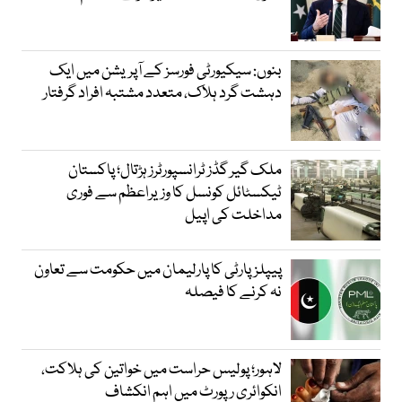
بنوں: سیکیورٹی فورسز کے آپریشن میں ایک
دہشت گرد ہلاک، متعدد مشتبہ افراد گرفتار
ملک گیر گڈز ٹرانسپورٹرز ہڑتال؛ پاکستان
ٹیکسٹائل کونسل کا وزیراعظم سے فوری
مداخلت کی اپیل
پیپلزپارٹی کا پارلیمان میں حکومت سے تعاون
نہ کرنے کا فیصلہ
لاہور؛ پولیس حراست میں خواتین کی ہلاکت،
انکوائری رپورٹ میں اہم انکشاف