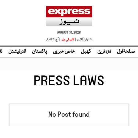
AUGUST 10, 2026
اشتہار لگائیں |
لائیو ٹی وی
| آج کا اخبار
صفحۂ اول
تازہ ترین
کھیل
خاص خبریں
پاکستان
انٹر نیشنل
ٹا
PRESS LAWS
No Post found