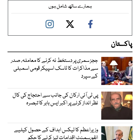
ہمارے ساتھ شامل ہوں
پاکستان
ججز سمری پر دستخط نہ کرنے کا معاملہ، صدر
سے مذاکرات کا ٹاسک اسپیکر قومی اسمبلی
کے سپرد
پی ٹی آئی ارکان کی جانب سے احتجاج کی کال
نظر انداز کرنے پر اکبر ایس بابر کا تبصرہ
وزیراعظم کا ٹیکس اہداف کے حصول کیلیے
انفورسمنٹ اقدامات تیز کرنے کا حکم