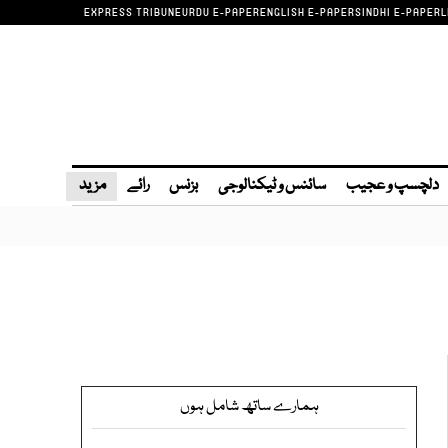
EXPRESS TRIBUNE
URDU E-PAPER
ENGLISH E-PAPER
SINDHI E-PAPER
L
دلچسپ و عجیب
سائنس و ٹیکنالوجی
بزنس
رائے
مزید
ہمارے ساتھ شامل ہوں