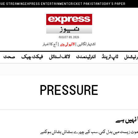
IVE STREAMING
EXPRESS ENTERTAINMENT
CRICKET PAKISTAN
TODAY'S PAPER
AUGUST 09, 2026
اشتہار لگائیں |
| آج کا اخبار
ر نیشنل
ٹاپ ٹرینڈ
انٹرٹینمنٹ
لائف اسٹائل
فیکٹ چیک
صحت
PRESSURE
 نہیں ہے
ں اور موت زیست میں بدل گئی، سب کے چہرے ہشاش بشاش ہوگئے