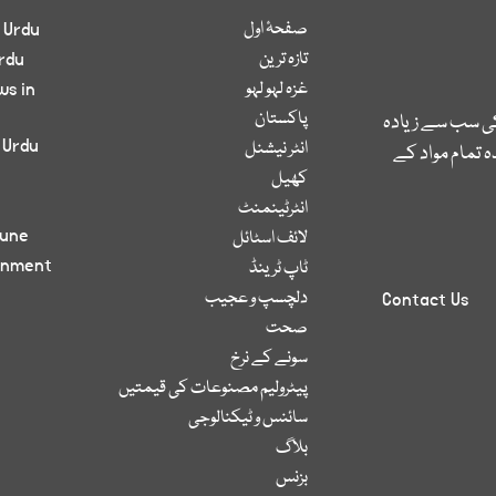
صفحۂ اول
 Urdu
تازہ ترین
rdu
غزہ لہو لہو
ws in
پاکستان
کی سب سے زیادہ
 Urdu
انٹر نیشنل
 تمام مواد کے
کھیل
انٹرٹینمنٹ
bune
لائف اسٹائل
inment
ٹاپ ٹرینڈ
دلچسپ و عجیب
Contact Us
صحت
سونے کے نرخ
پیٹرولیم مصنوعات کی قیمتیں
سائنس و ٹیکنالوجی
بلاگ
بزنس