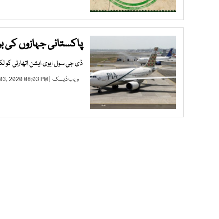
پاکستانی جہازوں کی برطا
ڈی جی سول ایوی ایشن اتھارٹی کو لک
ویب ڈیسک
| DEC 03, 2020 08:03 PM |