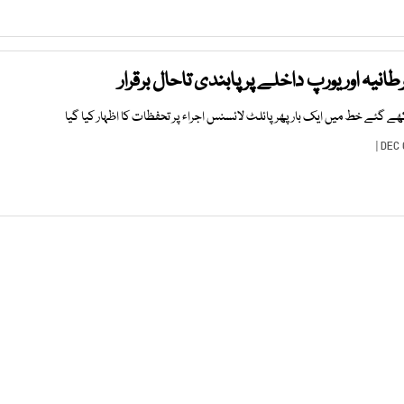
نیہ اور یورپ داخلے پر پابندی تاحال برقرار
ھے گئے خط میں ایک بار پھر پائلٹ لائسنس اجراء پر تحفظات کا اظہار کیا گیا