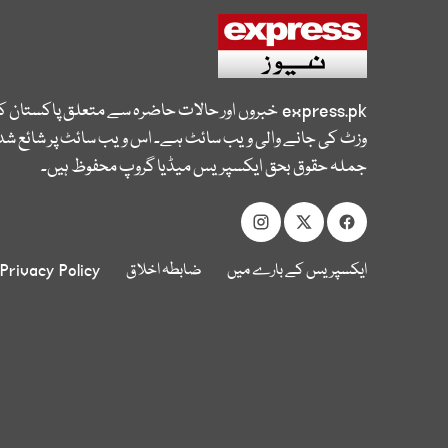
express.pk
خبروں اور حالات حاضرہ سے متعلق پاکستان 
وزٹ کی جانے والی ویب سائٹ ہے۔ اس ویب سائٹ پر شائع شدہ
جملہ حقوق بحق ایکسپریس میڈیا گروپ محفوظ ہیں۔
ایکسپریس کے بارے میں
ضابطہ اخلاق
Privacy Policy