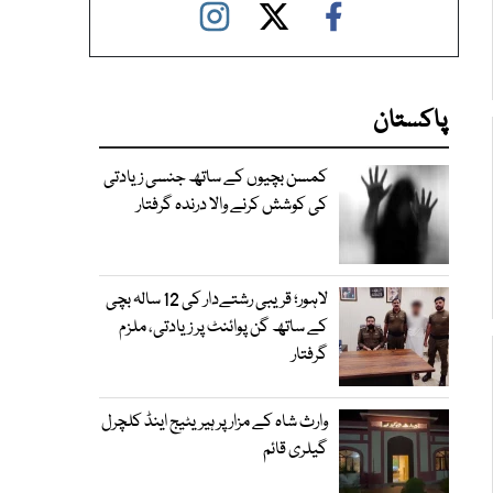
پاکستان
کمسن بچیوں کے ساتھ جنسی زیادتی
کی کوشش کرنے والا درندہ گرفتار
لاہور؛ قریبی رشتےدار کی 12 سالہ بچی
کے ساتھ گن پوائنٹ پر زیادتی، ملزم
گرفتار
وارث شاہ کے مزار پر ہیریٹیج اینڈ کلچرل
گیلری قائم