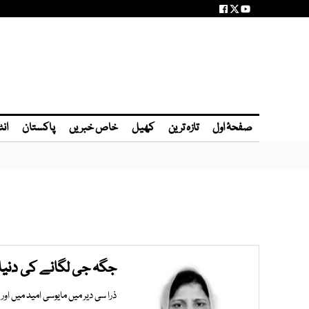
صفحۂ اول
تازہ ترین
کھیل
خاص خبریں
پاکستان
انٹ
جگہ جی لگانے کی دنیا
ذرا سی دیر میں مایوسی امید می