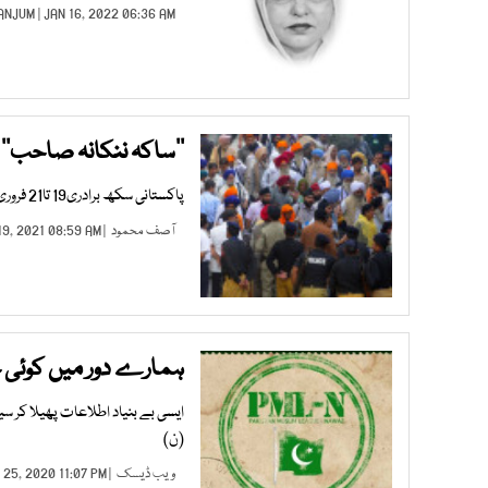
ANJUM
| JAN 16, 2022 06:36 AM |
’’ساکہ ننکانہ صاحب‘‘ کی 100 سالہ تقریبات منانے 
پاکستانی سکھ برادری19 تا21 فروری تک جنم استھان ننکانہ صاحب میں ساکہ ننکانہ صاحب منائے گی.
آصف محمود
| JAN 19, 2021 08:59 AM |
ہمارے دور میں کوئی حک
ایسی بے بنیاد اطلاعات پھیلا کر س
(ن)
ویب ڈیسک
| DEC 25, 2020 11:07 PM |