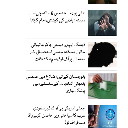
علی پور: مسجد میں 8 سالہ بچی سے
مبینہ زیادتی کی کوشش، امام گرفتار
ڈیٹنگ ایپ پر دوستی، باکو جانیوالی
خاتون ممکنہ جنسی استحصال کے
معاملے پر آف لوڈ، اہم انکشافات
بلوچستان کے تین اضلاع میں ضمنی
بلدیاتی انتخابات کے سلسلے میں
پولنگ جاری
جعلی امریکی پی آر کارڈ پر سعودی
عرب کا سیاحتی ویزا حاصل کرنے والا
مسافر آف لوڈ