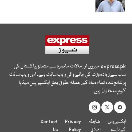
express.pk
خبروں اور حالات حاضرہ سے متعلق پاکستان کی
سب سے زیادہ وزٹ کی جانے والی ویب سائٹ ہے۔ اس ویب سائٹ
پر شائع شدہ تمام مواد کے جملہ حقوق بحق ایکسپریس میڈیا
گروپ محفوظ ہیں۔
ایکسپریس
ضابطہ
Privacy
Contact
کے بارے
اخلاق
Policy
Us