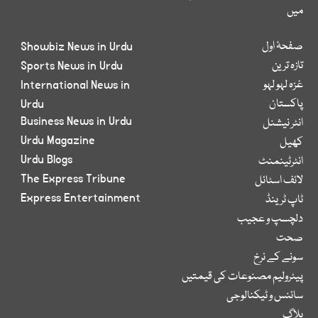
میں
صفحۂ اول
Showbiz News in Urdu
تازہ ترین
Sports News in Urdu
غزہ لہو لہو
International News in
پاکستان
Urdu
Business News in Urdu
انٹر نیشنل
Urdu Magazine
کھیل
Urdu Blogs
انٹرٹینمنٹ
The Express Tribune
لائف اسٹائل
Express Entertainment
ٹاپ ٹرینڈ
دلچسپ و عجیب
صحت
سونے کے نرخ
پیٹرولیم مصنوعات کی قیمتیں
سائنس و ٹیکنالوجی
بلاگ