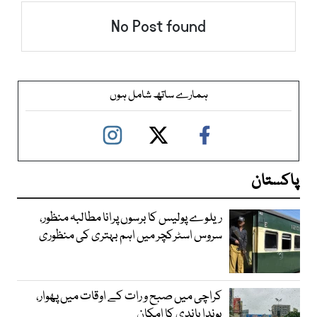
No Post found
ہمارے ساتھ شامل ہوں
پاکستان
ریلوے پولیس کا برسوں پرانا مطالبہ منظور،
سروس اسٹرکچر میں اہم بہتری کی منظوری
کراچی میں صبح و رات کے اوقات میں پھوار،
بوندا باندی کا امکان