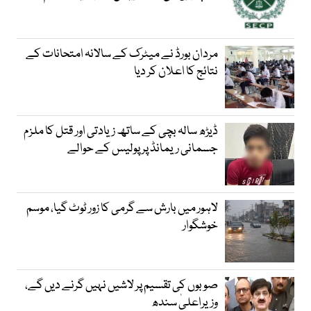
مردان بورڈ نے میٹرک کے سالانہ امتحانات کے
نتائج کا اعلان کر دیا
ڈیڑھ سالہ بچی کے ساتھ زیادتی اور قتل کا ملزم
جسمانی ریمانڈ پر پولیس کے حوالے
لاہور میں بارش سے گرمی کا زور ٹوٹ گیا، موسم
خوشگوار
صوبوں کی تقسیم پر لاشیں نہیں گرنے دیں گے،
وزیراعلیٰ سندھ