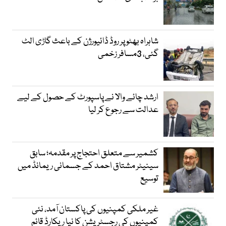
شاہراہ بھٹو پر روڈ ڈائیورژن کے باعث گاڑی الٹ
گئی، 3مسافر زخمی
ارشد چائے والا نے پاسپورٹ کے حصول کے لیے
عدالت سے رجوع کر لیا
کشمیر سے متعلق احتجاج پر مقدمہ؛ سابق
سینیٹر مشتاق احمد کے جسمانی ریمانڈ میں
توسیع
غیر ملکی کمپنیوں کی پاکستان آمد، نئی
کمپنیوں کی رجسٹریشن کا نیا ریکارڈ قائم