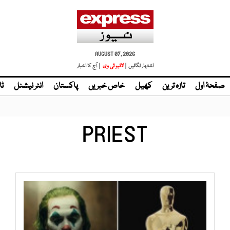
AUGUST 07, 2026
اشتہار لگائیں |
| آج کا اخبار
صفحۂ اول
تازہ ترین
کھیل
خاص خبریں
پاکستان
انٹر نیشنل
ٹا
PRIEST