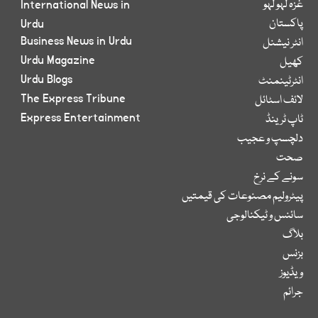
غزہ لہو لہو
International News in
پاکستان
Urdu
Business News in Urdu
انٹر نیشنل
Urdu Magazine
کھیل
Urdu Blogs
انٹرٹینمنٹ
The Express Tribune
لائف اسٹائل
Express Entertainment
ٹاپ ٹرینڈ
دلچسپ و عجیب
صحت
سونے کے نرخ
پیٹرولیم مصنوعات کی قیمتیں
سائنس و ٹیکنالوجی
بلاگ
بزنس
ویڈیوز
جرائم