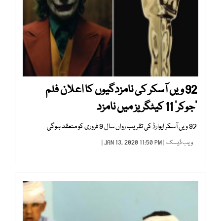
92 ویں آسکر کی نامزدگیوں کا اعلان فلم
’جوکر‘ 11 کیٹگریز میں نامزد
92 ویں آسکر ایوارڈ کی تقریب رواں سال 9 فروری کو منعقد ہوگی
ویب ڈیسک
| JAN 13, 2020 11:50 PM |