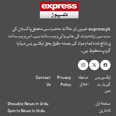
express.pk
خبروں اور حالات حاضرہ سے متعلق پاکستان کی
سب سے زیادہ وزٹ کی جانے والی ویب سائٹ ہے۔ اس ویب سائٹ
پر شائع شدہ تمام مواد کے جملہ حقوق بحق ایکسپریس میڈیا
گروپ محفوظ ہیں۔
ایکسپریس
ضابطہ
Privacy
Contact
کے بارے
اخلاق
Policy
Us
میں
صفحۂ اول
Showbiz News in Urdu
تازہ ترین
Sports News in Urdu