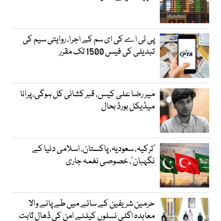
پی ٹی اے کی ای سم کے اجرا، روایتی سیم کی
تبدیلی کی فیس 1500 تک مقرر
میر رضا علی کیس، قبر کشائی کل ہوگی، پرانا
میڈیکل بورڈ بحال
‘ترکیہ، سعودیہ، پاکستان، اسلامی دنیا کے
نگہبان’، خصوصی نغمہ جاری
حرمین شریفین کے سائے میں طے پانے والا
معاہدہ اگلی نسلوں کیلئے امن کی ڈھال ثابت