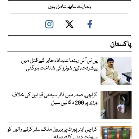
ہمارے ساتھ شامل ہوں
پاکستان
پی ٹی آئی رہنما عبداللہ طایر کے قتل میں
پیشرفت، تین شوٹرز کی شناخت ہوگئی
کراچی، صدر میں فائر سیفٹی قوانین کی خلاف
ورزی پر 200 دکانیں سیل
کراچی ایئرپورٹ پر بیرون ملک سفر کرنے والوں کو
سہولت دینے کا فیصلہ