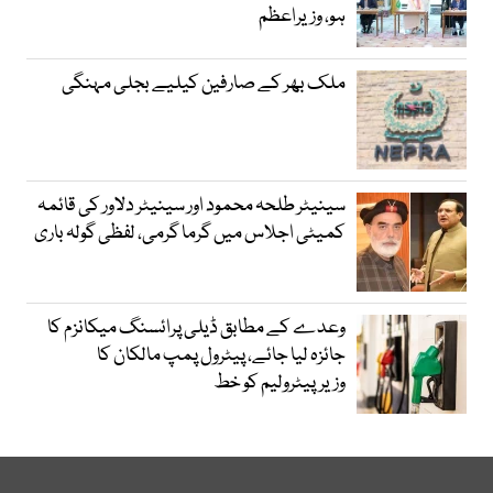
ہو، وزیراعظم
ملک بھر کے صارفین کیلیے بجلی مہنگی
سینیٹر طلحہ محمود اور سینیٹر دلاور کی قائمہ
کمیٹی اجلاس میں گرما گرمی، لفظی گولہ باری
وعدے کے مطابق ڈیلی پرائسنگ میکانزم کا
جائزہ لیا جائے، پیٹرول پمپ مالکان کا
وزیرپیٹرولیم کو خط