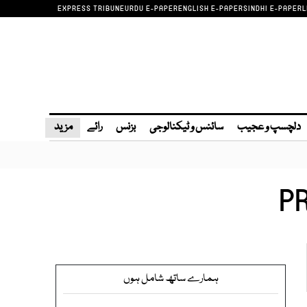
EXPRESS TRIBUNE
URDU E-PAPER
ENGLISH E-PAPER
SINDHI E-PAPER
L
دلچسپ و عجیب
سائنس و ٹیکنالوجی
بزنس
رائے
مزید
PR
ہمارے ساتھ شامل ہوں