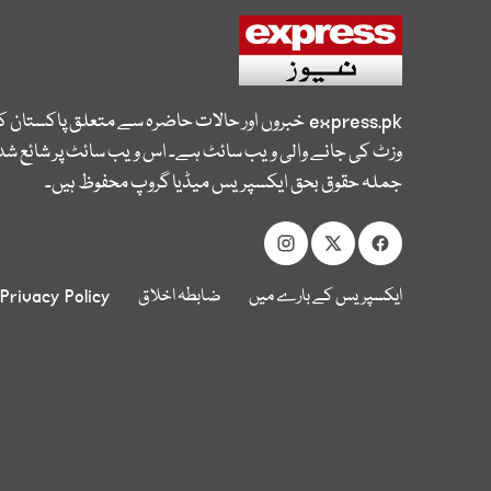
express.pk
خبروں اور حالات حاضرہ سے متعلق پاکستان 
وزٹ کی جانے والی ویب سائٹ ہے۔ اس ویب سائٹ پر شائع شدہ
جملہ حقوق بحق ایکسپریس میڈیا گروپ محفوظ ہیں۔
ایکسپریس کے بارے میں
ضابطہ اخلاق
Privacy Policy