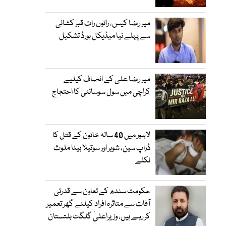
میر رضا کیس، راتوں رات قبر کشائی
سے پہلے نیا میڈیکل بورڈ تشکیل
میر رضا علی کے انصاف کیلیے
کراچی میں سول سوسائٹی کا احتجاج
لاہور میں 40 سالہ خاتون کے قتل کا
ڈراپ سین، شوہر اور سوتیلا بیٹا ملوث
نکلے
حکومت سندھ کے تعاون سے قدرتی
آفات سے متاثرہ افراد کیلئے گھر تعمیر
کر رہے ہیں، وزیراعلیٰ گلگت بلتستان