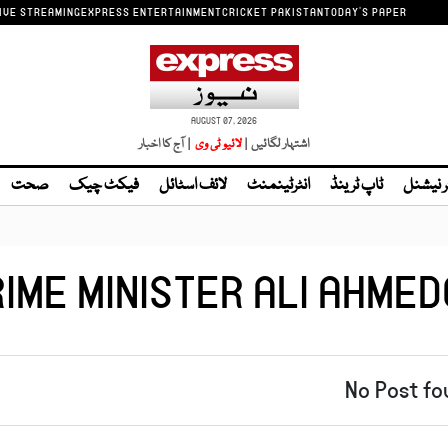
IVE STREAMING
EXPRESS ENTERTAINMENT
CRICKET PAKISTAN
TODAY'S PAPER
AUGUST 07, 2026
اشتہار لگائیں |
| آج کا اخبار
ر نیشنل
ٹاپ ٹرینڈ
انٹرٹینمنٹ
لائف اسٹائل
فیکٹ چیک
صحت
IME MINISTER ALI AHME
No Post fo