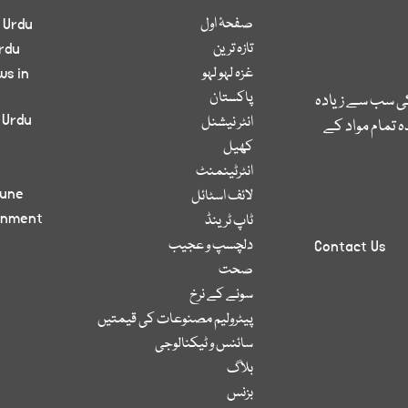
صفحۂ اول
 Urdu
تازہ ترین
rdu
غزہ لہو لہو
ws in
پاکستان
کی سب سے زیادہ
 Urdu
انٹر نیشنل
 تمام مواد کے
کھیل
انٹرٹینمنٹ
bune
لائف اسٹائل
inment
ٹاپ ٹرینڈ
دلچسپ و عجیب
Contact Us
صحت
سونے کے نرخ
پیٹرولیم مصنوعات کی قیمتیں
سائنس و ٹیکنالوجی
بلاگ
بزنس