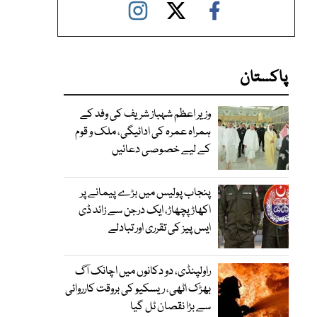
پاکستان
وزیر اعظم شہباز شریف کی وفد کے
ہمراہ عمرہ کی ادائیگی، ملک و قوم
کے لیے خصوصی دعائیں
پنجاب پولیس میں بڑے پیمانے پر
اکھاڑ پچھاڑ، ایک درجن سے زائد ڈی
ایس پیز کی تقرری اور تبادلے
راولپنڈی، دو دکانوں میں اچانک آگ
بھڑک اٹھی، ریسکیو کی بروقت کارروائی
سے بڑا نقصان ٹل گیا