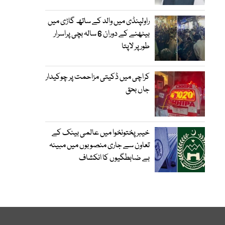
راولپنڈی میں والد کے ساتھ گاڑی میں
بیٹھنے کے دوران 6 سالہ بچی پراسرار
طور پر لاپتا
کراچی میں ڈکیتی مزاحمت پر چوکیدار
جاں بحق
خیبرپختونخوا میں عالمی بینک کے
تعاون سے جاری منصوبوں میں مبینہ
بے ضابطگیوں کا انکشاف