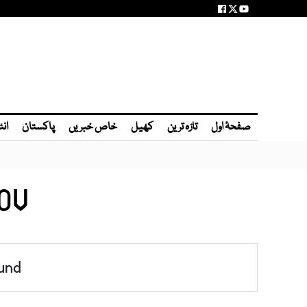
صفحۂ اول
تازہ ترین
کھیل
خاص خبریں
پاکستان
انٹ
DOV
und