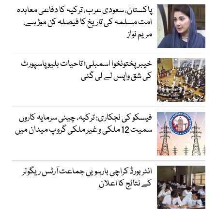
پاکستان، سعودی عرب، ترکیہ کا دفاعی معاہدہ
امت مسلمہ کی تاریخ کا فیصلہ کن موڑ ہے،
مریم نواز
خیبرپختونخوا اسمبلی؛ تاحیات بلیو پاسپورٹ
کی شق واپس لے لی گئی
فیسکو کی نجکاری: ترکیہ، چینی سرمایہ کاروں
سمیت 12 ملکی و غیر ملکی گروپ میدان میں
انٹر بورڈ کراچی بارہویں جماعت آرٹس ریگولر
کے نتائج کا اعلان