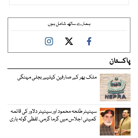
ہمارے ساتھ شامل ہوں
پاکستان
ملک بھر کے صارفین کیلیے بجلی مہنگی
سینیٹر طلحہ محمود اور سینیٹر دلاور کی قائمہ
کمیٹی اجلاس میں گرما گرمی، لفظی گولہ باری