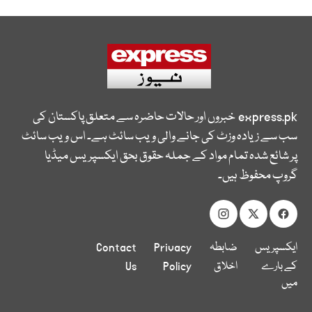
express.pk
خبروں اور حالات حاضرہ سے متعلق پاکستان کی
سب سے زیادہ وزٹ کی جانے والی ویب سائٹ ہے۔ اس ویب سائٹ
پر شائع شدہ تمام مواد کے جملہ حقوق بحق ایکسپریس میڈیا
گروپ محفوظ ہیں۔
ایکسپریس
ضابطہ
Privacy
Contact
کے بارے
اخلاق
Policy
Us
میں