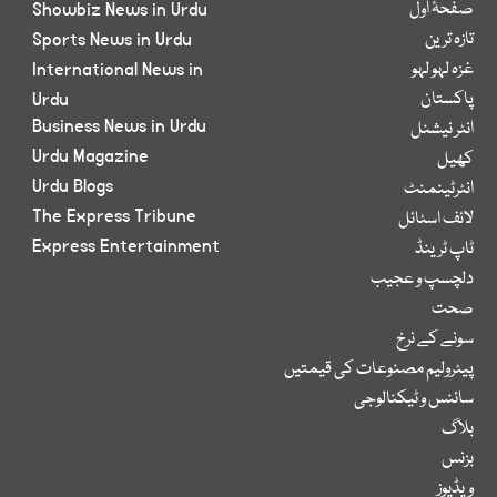
صفحۂ اول
Showbiz News in Urdu
تازہ ترین
Sports News in Urdu
غزہ لہو لہو
International News in
پاکستان
Urdu
Business News in Urdu
انٹر نیشنل
Urdu Magazine
کھیل
Urdu Blogs
انٹرٹینمنٹ
The Express Tribune
لائف اسٹائل
Express Entertainment
ٹاپ ٹرینڈ
دلچسپ و عجیب
صحت
سونے کے نرخ
پیٹرولیم مصنوعات کی قیمتیں
سائنس و ٹیکنالوجی
بلاگ
بزنس
ویڈیوز