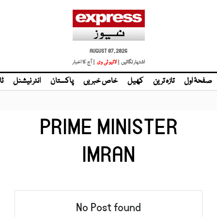
AUGUST 07, 2026
اشتہار لگائیں |
| آج کا اخبار
صفحۂ اول
تازہ ترین
کھیل
خاص خبریں
پاکستان
انٹر نیشنل
ٹا
PRIME MINISTER
IMRAN
No Post found