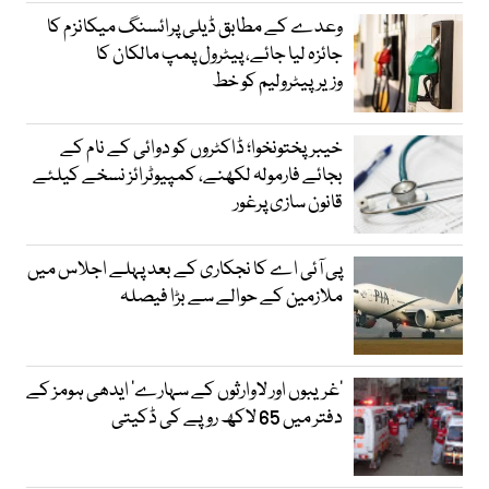
وعدے کے مطابق ڈیلی پرائسنگ میکانزم کا
جائزہ لیا جائے، پیٹرول پمپ مالکان کا
وزیرپیٹرولیم کو خط
خیبرپختونخوا؛ ڈاکٹروں کو دوائی کے نام کے
بجائے فارمولہ لکھنے، کمپیوٹرائز نسخے کیلئے
قانون سازی پرغور
پی آئی اے کا نجکاری کے بعد پہلے اجلاس میں
ملازمین کے حوالے سے بڑا فیصلہ
’غریبوں اور لاوارثوں کے سہارے‘ ایدھی ہومز کے
دفتر میں 65 لاکھ روپے کی ڈکیتی