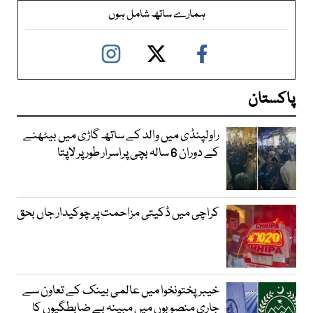
ہمارے ساتھ شامل ہوں
پاکستان
راولپنڈی میں والد کے ساتھ گاڑی میں بیٹھنے
کے دوران 6 سالہ بچی پراسرار طور پر لاپتا
کراچی میں ڈکیتی مزاحمت پر چوکیدار جاں بحق
خیبرپختونخوا میں عالمی بینک کے تعاون سے
جاری منصوبوں میں مبینہ بے ضابطگیوں کا