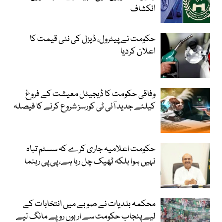
انکشاف
حکومت نے پیٹرول، ڈیزل کی نئی قیمت کا
اعلان کردیا
وفاقی حکومت کا ڈیجیٹل معیشت کے فروغ
کیلئے جدید آئی ٹی کورسز شروع کرنے کا فیصلہ
حکومت اعلامیہ جاری کرے کہ سسٹم تباہ
نہیں ہوا بلکہ ٹھیک چل رہا ہے، پی پی رہنما
محکمہ بلدیات نے صوبے میں انتخابات کے
لیے پنجاب حکومت سے اربوں روپے مانگ لیے