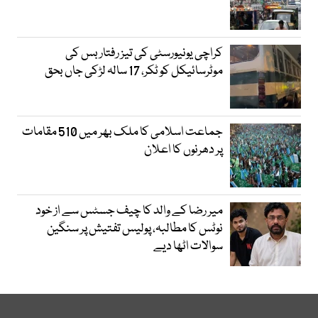
کراچی یونیورسٹی کی تیز رفتار بس کی
موٹرسائیکل کو ٹکر، 17 سالہ لڑکی جاں بحق
جماعت اسلامی کا ملک بھر میں 510 مقامات
پر دھرنوں کا اعلان
میر رضا کے والد کا چیف جسٹس سے از خود
نوٹس کا مطالبہ، پولیس تفتیش پر سنگین
سوالات اٹھا دیے