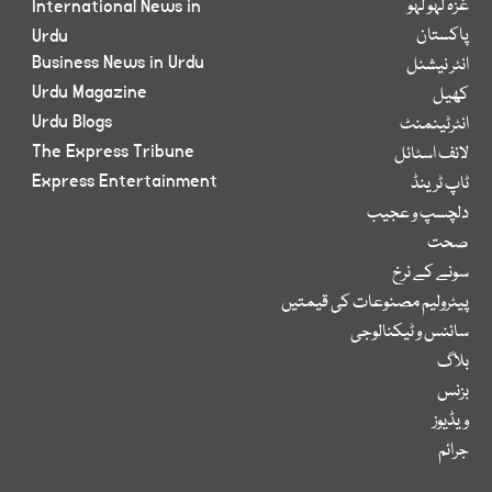
غزہ لہو لہو
International News in
پاکستان
Urdu
Business News in Urdu
انٹر نیشنل
Urdu Magazine
کھیل
Urdu Blogs
انٹرٹینمنٹ
The Express Tribune
لائف اسٹائل
Express Entertainment
ٹاپ ٹرینڈ
دلچسپ و عجیب
صحت
سونے کے نرخ
پیٹرولیم مصنوعات کی قیمتیں
سائنس و ٹیکنالوجی
بلاگ
بزنس
ویڈیوز
جرائم