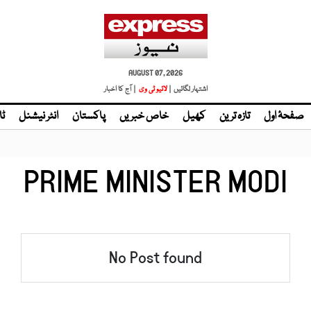
AUGUST 07, 2026
اشتہار لگائیں |
لائیو ٹی وی
| آج کا اخبار
صفحۂ اول
تازہ ترین
کھیل
خاص خبریں
پاکستان
انٹر نیشنل
ٹا
PRIME MINISTER MODI
No Post found