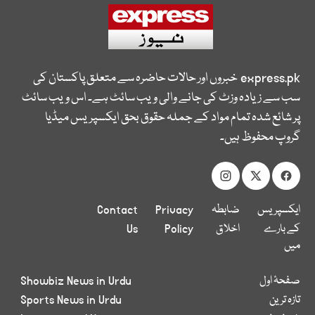
express.pk
خبروں اور حالات حاضرہ سے متعلق پاکستان کی
سب سے زیادہ وزٹ کی جانے والی ویب سائٹ ہے۔ اس ویب سائٹ
پر شائع شدہ تمام مواد کے جملہ حقوق بحق ایکسپریس میڈیا
گروپ محفوظ ہیں۔
ایکسپریس
ضابطہ
Privacy
Contact
کے بارے
اخلاق
Policy
Us
میں
صفحۂ اول
Showbiz News in Urdu
تازہ ترین
Sports News in Urdu