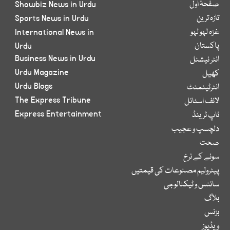
صفحۂ اول
Showbiz News in Urdu
تازہ ترین
Sports News in Urdu
غزہ لہو لہو
International News in
پاکستان
Urdu
Business News in Urdu
انٹر نیشنل
Urdu Magazine
کھیل
Urdu Blogs
انٹرٹینمنٹ
The Express Tribune
لائف اسٹائل
Express Entertainment
ٹاپ ٹرینڈ
دلچسپ و عجیب
صحت
سونے کے نرخ
پیٹرولیم مصنوعات کی قیمتیں
سائنس و ٹیکنالوجی
بلاگ
بزنس
ویڈیوز