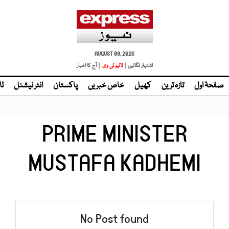
AUGUST 09, 2026
اشتہار لگائیں |
لائیو ٹی وی
| آج کا اخبار
صفحۂ اول
تازہ ترین
کھیل
خاص خبریں
پاکستان
انٹر نیشنل
ٹا
PRIME MINISTER
MUSTAFA KADHEMI
No Post found