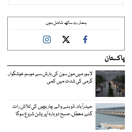
ہمارے ساتھ شامل ہوں
پاکستان
لاہور میں مون سون کی بارش سے موسم خوشگوار،
گرمی کی شدت میں کمی
حیدرآباد، ڈوبنے والے چار بچوں کی تلاش رات
گئے معطل، صبح دوبارہ آپریشن شروع ہوگا