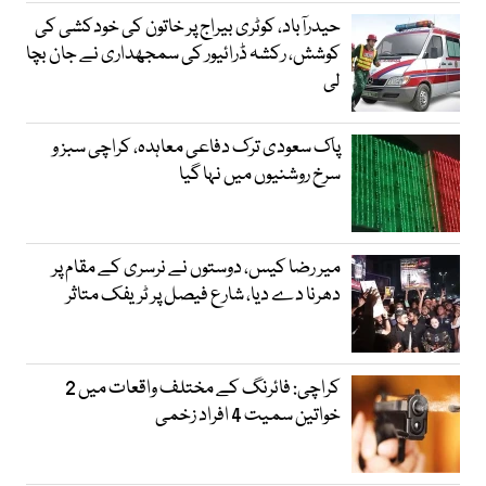
حیدرآباد، کوٹری بیراج پر خاتون کی خودکشی کی
کوشش، رکشہ ڈرائیور کی سمجھداری نے جان بچا
لی
پاک سعودی ترک دفاعی معاہدہ، کراچی سبز و
سرخ روشنیوں میں نہا گیا
میر رضا کیس، دوستوں نے نرسری کے مقام پر
دھرنا دے دیا، شارع فیصل پر ٹریفک متاثر
کراچی: فائرنگ کے مختلف واقعات میں 2
خواتین سمیت 4 افراد زخمی