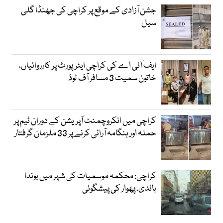
جشن آزادی کے موقع پر کراچی کی جھنڈا گلی
سیل
ایف آئی اے کی کراچی ایئرپورٹ پر کارروائیاں،
خاتون سمیت 3 مسافر آف لوڈ
کراچی میں انکروچمنٹ آپریشن کے دوران ٹیم پر
حملہ اور ہنگامہ آرائی کرنے پر 33 ملزمان گرفتار
کراچی: محکمہ موسمیات کی شہر میں بوندا
باندی، پھوار کی پیشگوئی