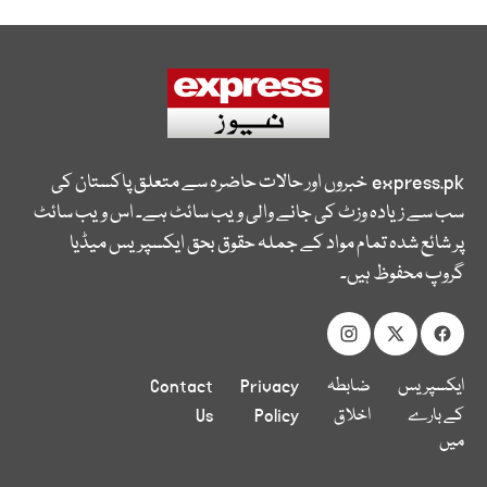
express.pk
خبروں اور حالات حاضرہ سے متعلق پاکستان کی
سب سے زیادہ وزٹ کی جانے والی ویب سائٹ ہے۔ اس ویب سائٹ
پر شائع شدہ تمام مواد کے جملہ حقوق بحق ایکسپریس میڈیا
گروپ محفوظ ہیں۔
ایکسپریس
ضابطہ
Privacy
Contact
کے بارے
اخلاق
Policy
Us
میں