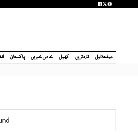
صفحۂ اول
تازہ ترین
کھیل
خاص خبریں
پاکستان
انٹ
und