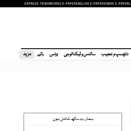
EXPRESS TRIBUNE
URDU E-PAPER
ENGLISH E-PAPER
SINDHI E-PAPER
L
دلچسپ و عجیب
سائنس و ٹیکنالوجی
بزنس
رائے
مزید
ہمارے ساتھ شامل ہوں