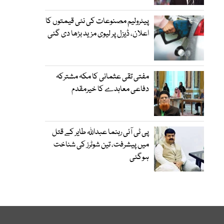
پیٹرولیم مصنوعات کی نئی قیمتوں کا
اعلان، ڈیزل پر لیوی مزید بڑھا دی گئی
مفتی تقی عثمانی کا مکہ مشترکہ
دفاعی معاہدے کا خیرمقدم
پی ٹی آئی رہنما عبداللہ طایر کے قتل
میں پیشرفت، تین شوٹرز کی شناخت
ہوگئی