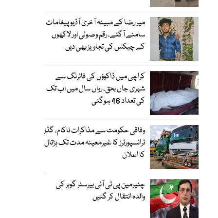
میر رضا کے مبینہ آخری آڈیو پیغامات
سامنے آگئے، رقم وصولی اور لاکھوں
کے چیکس کی تجاویز بھی دیں
کراچی میں ڈاکوؤں کی فائرنگ سے
شہری جاں بحق، رواں سال میں اب تک
کی تعداد 46 ہوگئی
وفاقی حکومت سے مذاکرات ناکام، گڈز
ٹرانسپورٹرز کا غیرمعینہ مدت تک ہڑتال
کا اعلان
چئیرمین پی ٹی آئی بیرسٹر گوہر کی
والدہ انتقال کر گئیں