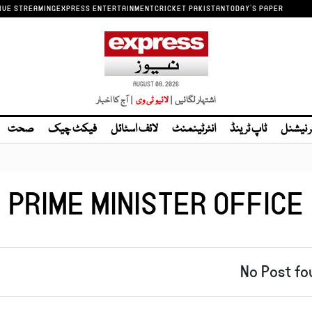
IVE STREAMING
EXPRESS ENTERTAINMENT
CRICKET PAKISTAN
TODAY'S PAPER
AUGUST 08, 2026
اشتہار لگائیں |
| آج کا اخبار
ر نیشنل
ٹاپ ٹرینڈ
انٹرٹینمنٹ
لائف اسٹائل
فیکٹ چیک
صحت
PRIME MINISTER OFFICE
No Post fo