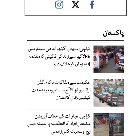
پاکستان
کراچی: سہراب گوٹھ ایدھی سینٹر میں
65لاکھ سے زائد کی ڈکیتی کا مقدمہ
4 ملزمان کیخلاف درج
حکومت سے مذاکرات ناکام،گڈز
ٹرانسپورٹرز کا آج سے غیرمعینہ مدت
کیلیے ہڑتال کا اعلان
کراچی: تجاوزات کے خلاف آپریشن،
مشتعل افراد کا انتظامیہ پر حملہ، ایس
ایچ او سمیت کئی زخمی