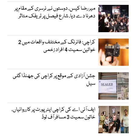
میر رضا کیس، دوستوں نے نرسری کے مقام پر
دھرنا دے دیا، شارع فیصل پر ٹریفک متاثر
کراچی: فائرنگ کے مختلف واقعات میں 2
خواتین سمیت 4 افراد زخمی
جشن آزادی کے موقع پر کراچی کی جھنڈا گلی
سیل
ایف آئی اے کی کراچی ایئرپورٹ پر کارروائیاں،
خاتون سمیت 3 مسافر آف لوڈ