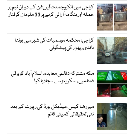
کراچی میں انکروچمنٹ آپریشن کے دوران ٹیم پر
حملہ اور ہنگامہ آرائی کرنے پر 33 ملزمان گرفتار
کراچی: محکمہ موسمیات کی شہر میں بوندا
باندی، پھوار کی پیشگوئی
مکہ مشترکہ دفاعی معاہدہ، اسلام آباد کو برقی
قمقموں، اسکرینز سے سجادیا گیا
میر رضا کیس، میڈیکل بورڈ کی رپورٹ کے بعد
نئی تحقیقاتی کمیٹی قائم