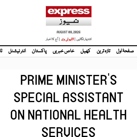
AUGUST 09, 2026
اشتہار لگائیں |
لائیو ٹی وی
| آج کا اخبار
صفحۂ اول
تازہ ترین
کھیل
خاص خبریں
پاکستان
انٹر نیشنل
ٹا
PRIME MINISTER'S
SPECIAL ASSISTANT
ON NATIONAL HEALTH
SERVICES