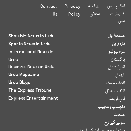
ایکسپریس
ضابطہ
Privacy
Contact
کے بارے
اخلاق
Policy
Us
میں
صفحۂ اول
Showbiz News in Urdu
تازہ ترین
Sports News in Urdu
غزہ لہو لہو
International News in
پاکستان
Urdu
Business News in Urdu
انٹر نیشنل
Urdu Magazine
کھیل
Urdu Blogs
انٹرٹینمنٹ
The Express Tribune
لائف اسٹائل
Express Entertainment
ٹاپ ٹرینڈ
دلچسپ و عجیب
صحت
سونے کے نرخ
پیٹرولیم مصنوعات کی قیمتیں