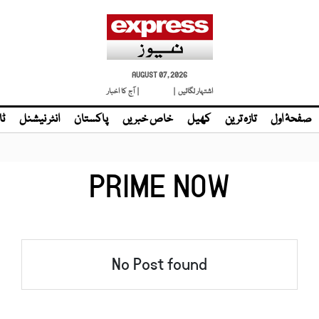
AUGUST 07, 2026
اشتہار لگائیں |
لائیو ٹی وی
| آج کا اخبار
صفحۂ اول
تازہ ترین
کھیل
خاص خبریں
پاکستان
انٹر نیشنل
ٹا
PRIME NOW
No Post found