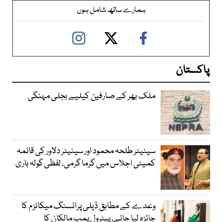
ہمارے ساتھ شامل ہوں
پاکستان
ملک بھر کے صارفین کیلیے بجلی مہنگی
سینیٹر طلحہ محمود اور سینیٹر دلاور کی قائمہ
کمیٹی اجلاس میں گرما گرمی، لفظی گولہ باری
وعدے کے مطابق ڈیلی پرائسنگ میکانزم کا
جائزہ لیا جائے، پیٹرول پمپ مالکان کا