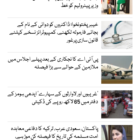
وزیرپیٹرولیم کو خط
خیبرپختونخوا؛ ڈاکٹروں کو دوائی کے نام کے
بجائے فارمولہ لکھنے، کمپیوٹرائز نسخے کیلئے
قانون سازی پرغور
پی آئی اے کا نجکاری کے بعد پہلے اجلاس میں
ملازمین کے حوالے سے بڑا فیصلہ
’غریبوں اور لاوارثوں کے سہارے‘ ایدھی ہومز کے
دفتر میں 65 لاکھ روپے کی ڈکیتی
پاکستان، سعودی عرب، ترکیہ کا دفاعی معاہدہ
امت مسلمہ کی تاریخ کا فیصلہ کن موڑ ہے،