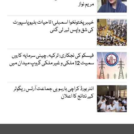
مریم نواز
خیبرپختونخوا اسمبلی؛ تاحیات بلیو پاسپورٹ
کی شق واپس لے لی گئی
فیسکو کی نجکاری: ترکیہ، چینی سرمایہ کاروں
سمیت 12 ملکی و غیر ملکی گروپ میدان میں
انٹر بورڈ کراچی بارہویں جماعت آرٹس ریگولر
کے نتائج کا اعلان