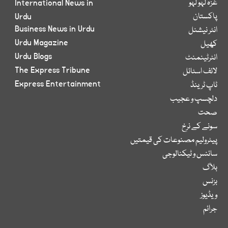
غزہ لہو لہو
International News in
پاکستان
Urdu
Business News in Urdu
انٹر نیشنل
Urdu Magazine
کھیل
Urdu Blogs
انٹرٹینمنٹ
The Express Tribune
لائف اسٹائل
Express Entertainment
ٹاپ ٹرینڈ
دلچسپ و عجیب
صحت
سونے کے نرخ
پیٹرولیم مصنوعات کی قیمتیں
سائنس و ٹیکنالوجی
بلاگ
بزنس
ویڈیوز
جرائم