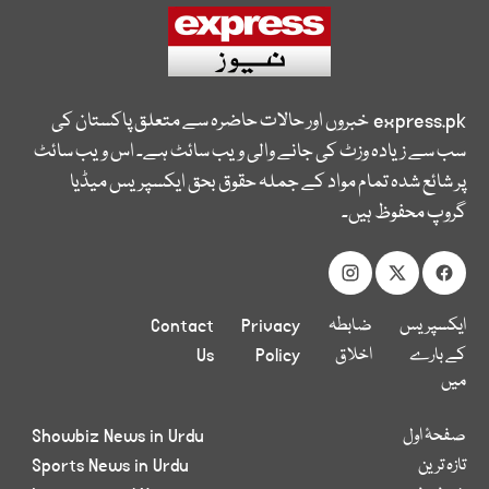
express.pk
خبروں اور حالات حاضرہ سے متعلق پاکستان کی
سب سے زیادہ وزٹ کی جانے والی ویب سائٹ ہے۔ اس ویب سائٹ
پر شائع شدہ تمام مواد کے جملہ حقوق بحق ایکسپریس میڈیا
گروپ محفوظ ہیں۔
ایکسپریس
ضابطہ
Privacy
Contact
کے بارے
اخلاق
Policy
Us
میں
صفحۂ اول
Showbiz News in Urdu
تازہ ترین
Sports News in Urdu