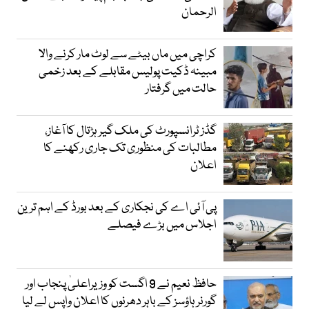
الرحمان
کراچی میں ماں بیٹے سے لوٹ مار کرنے والا
مبینہ ڈکیت پولیس مقابلے کے بعد زخمی
حالت میں گرفتار
گڈز ٹرانسپورٹ کی ملک گیر ہڑتال کا آغاز،
مطالبات کی منظوری تک جاری رکھنے کا
اعلان
پی آئی اے کی نجکاری کے بعد بورڈ کے اہم ترین
اجلاس میں بڑے فیصلے
حافظ نعیم نے 9 اگست کو وزیراعلیٰ پنجاب اور
گورنر ہاؤسز کے باہر دھرنوں کا اعلان واپس لے لیا