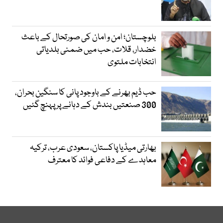
بلوچستان؛ امن و امان کی صورتحال کے باعث
خضدار، قلات، حب میں ضمنی بلدیاتی
انتخابات ملتوی
حب ڈیم بھرنے کے باوجود پانی کا سنگین بحران،
300 صنعتیں بندش کے دہانے پر پہنچ گئیں
بھارتی میڈیا پاکستان، سعودی عرب، ترکیہ
معاہدے کے دفاعی فوائد کا معترف