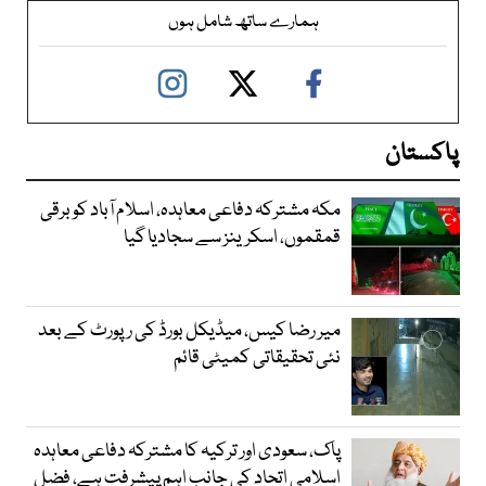
ہمارے ساتھ شامل ہوں
پاکستان
مکہ مشترکہ دفاعی معاہدہ، اسلام آباد کو برقی
قمقموں، اسکرینز سے سجادیا گیا
میر رضا کیس، میڈیکل بورڈ کی رپورٹ کے بعد
نئی تحقیقاتی کمیٹی قائم
پاک، سعودی اور ترکیہ کا مشترکہ دفاعی معاہدہ
اسلامی اتحاد کی جانب اہم پیشرفت ہے، فضل