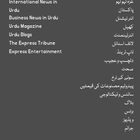
غزہ لہو لہو
International News in
پاکستان
Urdu
Business News in Urdu
انٹر نیشنل
Urdu Magazine
کھیل
Urdu Blogs
انٹرٹینمنٹ
The Express Tribune
لائف اسٹائل
Express Entertainment
ٹاپ ٹرینڈ
دلچسپ و عجیب
صحت
سونے کے نرخ
پیٹرولیم مصنوعات کی قیمتیں
سائنس و ٹیکنالوجی
بلاگ
بزنس
ویڈیوز
جرائم