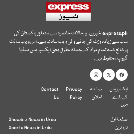
express.pk
خبروں اور حالات حاضرہ سے متعلق پاکستان کی
سب سے زیادہ وزٹ کی جانے والی ویب سائٹ ہے۔ اس ویب سائٹ
پر شائع شدہ تمام مواد کے جملہ حقوق بحق ایکسپریس میڈیا
گروپ محفوظ ہیں۔
ایکسپریس
ضابطہ
Privacy
Contact
کے بارے
اخلاق
Policy
Us
میں
صفحۂ اول
Showbiz News in Urdu
تازہ ترین
Sports News in Urdu