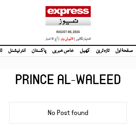
AUGUST 08, 2026
اشتہار لگائیں |
لائیو ٹی وی
| آج کا اخبار
صفحۂ اول
تازہ ترین
کھیل
خاص خبریں
پاکستان
انٹر نیشنل
ٹا
PRINCE AL-WALEED
No Post found