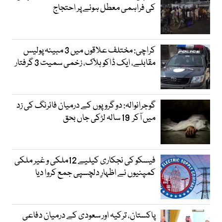
کی فراہمی معطل ہونے پر احتجاج
کراچی: مختلف علاقوں میں 3 مبینہ پولیس
مقابلے، ایک ڈاکو ہلاک، زخمی سمیت 3 گرفتار
گوجرانوالہ: دو گروپوں کے درمیان فائرنگ کی زد
میں آکر 19 سالہ لڑکی جاں بحق
فیسکو کی نجکاری کیلیے 12ملکی و غیر ملکی
کمپنیوں نے اظہارِ دلچسپی جمع کروا دیا
پاکستان، ترکیہ اور سعودی کے درمیان دفاعی