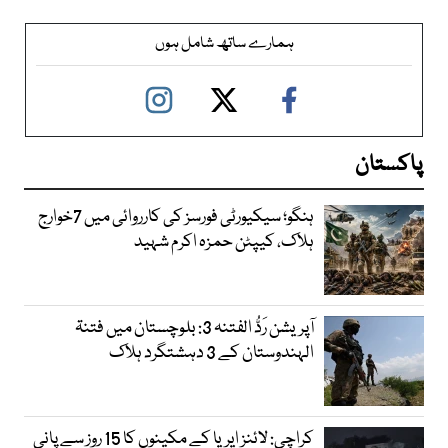
ہمارے ساتھ شامل ہوں
پاکستان
ہنگو؛ سیکیورٹی فورسز کی کارروائی میں 7خوارج
ہلاک، کیپٹن حمزہ اکرم شہید
آپریشن رَدُّ الفتنہ 3: بلوچستان میں فتنۃ
الہندوستان کے 3 دہشتگرد ہلاک
کراچی: لائنز ایریا کے مکینوں کا 15 روز سے پانی