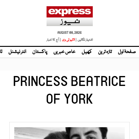
AUGUST 08, 2026
اشتہار لگائیں |
| آج کا اخبار
صفحۂ اول
تازہ ترین
کھیل
خاص خبریں
پاکستان
انٹر نیشنل
ٹا
PRINCESS BEATRICE
OF YORK