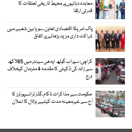
معاہدہ دہائیوں پر محیط تاریخی تعلقات کا
قدرتی ارتقا
پاک امریکا اقتصادی تعاون، سویا بین شعبے میں
شراکت داری مزید بڑھانے پر اتفاق
کراچی: سہراب گوٹھ ایدھی سینٹر میں 65لاکھ
سے زائد کی ڈکیتی کا مقدمہ 4 ملزمان کیخلاف
درج
حکومت سے مذاکرات ناکام،گڈز ٹرانسپورٹرز کا
آج سے غیرمعینہ مدت کیلیے ہڑتال کا اعلان