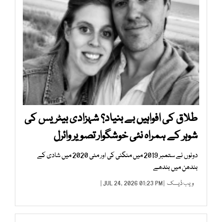
طلاق کی افواہیں بے بنیاد؟ شہزادی بیٹریس کی
شوہر کے ہمراہ نئی خوشگوار تصویر وائرل
دونوں نے ستمبر 2019 میں منگنی کی اور مئی 2020 میں شادی کے
بندھن میں بندھے
ویب ڈیسک
| JUL 24, 2026 01:23 PM |