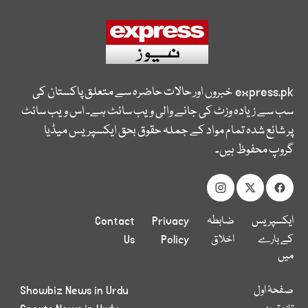
express.pk
خبروں اور حالات حاضرہ سے متعلق پاکستان کی
سب سے زیادہ وزٹ کی جانے والی ویب سائٹ ہے۔ اس ویب سائٹ
پر شائع شدہ تمام مواد کے جملہ حقوق بحق ایکسپریس میڈیا
گروپ محفوظ ہیں۔
ایکسپریس
ضابطہ
Privacy
Contact
کے بارے
اخلاق
Policy
Us
میں
صفحۂ اول
Showbiz News in Urdu