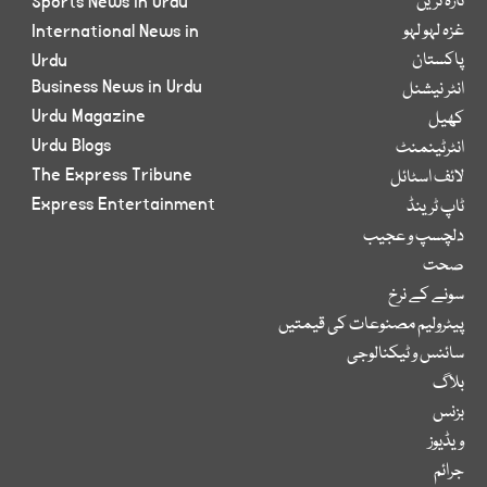
تازہ ترین
Sports News in Urdu
غزہ لہو لہو
International News in
پاکستان
Urdu
Business News in Urdu
انٹر نیشنل
Urdu Magazine
کھیل
Urdu Blogs
انٹرٹینمنٹ
The Express Tribune
لائف اسٹائل
Express Entertainment
ٹاپ ٹرینڈ
دلچسپ و عجیب
صحت
سونے کے نرخ
پیٹرولیم مصنوعات کی قیمتیں
سائنس و ٹیکنالوجی
بلاگ
بزنس
ویڈیوز
جرائم