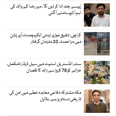
’پیسے جلد ادا کر دوں گا‘، میر رضا کے والد کی
اہم آڈیو سامنے آگئی
کراچی: شفیق موڑ پر اینٹی انکروچمنٹ آپریشن
میں مزاحمت، 33 ملزمان گرفتار
سندر انڈسٹریل اسٹیٹ میں سیل ڈیڈز نامکمل،
خزانے کو 70 کروڑ سے زائد کا نقصان
مکہ مشترکہ دفاعی معاہدہ خطے میں امن کی
تاریخی دستاویز ہے، بلاول