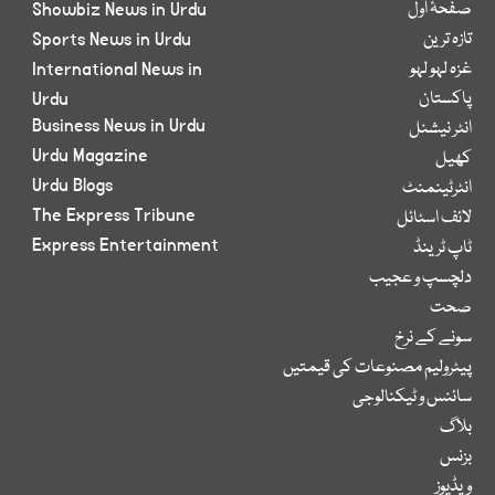
صفحۂ اول
Showbiz News in Urdu
تازہ ترین
Sports News in Urdu
غزہ لہو لہو
International News in
پاکستان
Urdu
Business News in Urdu
انٹر نیشنل
Urdu Magazine
کھیل
Urdu Blogs
انٹرٹینمنٹ
The Express Tribune
لائف اسٹائل
Express Entertainment
ٹاپ ٹرینڈ
دلچسپ و عجیب
صحت
سونے کے نرخ
پیٹرولیم مصنوعات کی قیمتیں
سائنس و ٹیکنالوجی
بلاگ
بزنس
ویڈیوز