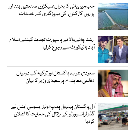
حب میں پانی کا بحران؛سیکڑوں صنعتیں بند اور
ہزاروں کارکنوں کی بیروزگاری کے خدشات
ارشد چائے والا نے پاسپورٹ تجدید کیلئے اسلام
آباد ہائیکورٹ سے رجوع کرلیا
سعودی عرب، پاکستان اور ترکیہ کے درمیان
دفاعی معاہدے پر سعودی وزیر کا بیان
آل پاکستان پیٹرول پمپ اونرز ایسوسی ایشن نے
گڈز ٹرانسپورٹرز کی ہڑتال کی حمایت کا اعلان
کردیا