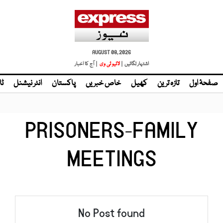
AUGUST 08, 2026
اشتہار لگائیں |
| آج کا اخبار
صفحۂ اول
تازہ ترین
کھیل
خاص خبریں
پاکستان
انٹر نیشنل
ٹا
PRISONERS-FAMILY
MEETINGS
No Post found