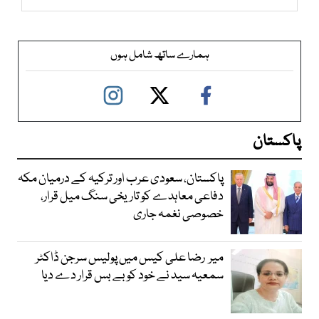
ہمارے ساتھ شامل ہوں
پاکستان
پاکستان، سعودی عرب اور ترکیہ کے درمیان مکہ
دفاعی معاہدے کو تاریخی سنگ میل قرار،
خصوصی نغمہ جاری
میر رضا علی کیس میں پولیس سرجن ڈاکٹر
سمعیہ سید نے خود کو بے بس قرار دے دیا