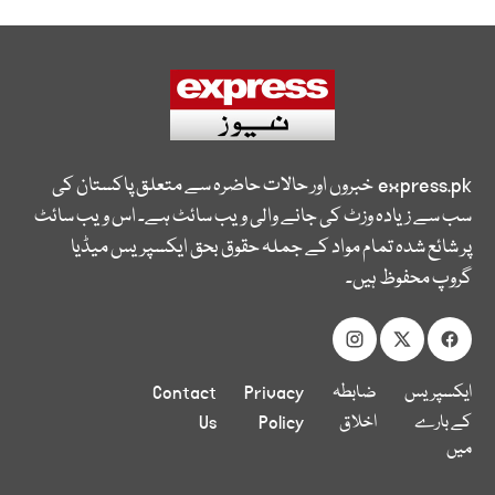
express.pk
خبروں اور حالات حاضرہ سے متعلق پاکستان کی
سب سے زیادہ وزٹ کی جانے والی ویب سائٹ ہے۔ اس ویب سائٹ
پر شائع شدہ تمام مواد کے جملہ حقوق بحق ایکسپریس میڈیا
گروپ محفوظ ہیں۔
ایکسپریس
ضابطہ
Privacy
Contact
کے بارے
اخلاق
Policy
Us
میں