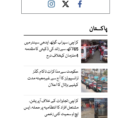
پاکستان
کراچی: سہراب گوٹھ ایدھی سینٹر میں
65لاکھ سے زائد کی ڈکیتی کا مقدمہ
4 ملزمان کیخلاف درج
حکومت سے مذاکرات ناکام،گڈز
ٹرانسپورٹرز کا آج سے غیرمعینہ مدت
کیلیے ہڑتال کا اعلان
کراچی: تجاوزات کے خلاف آپریشن،
مشتعل افراد کا انتظامیہ پر حملہ، ایس
ایچ او سمیت کئی زخمی