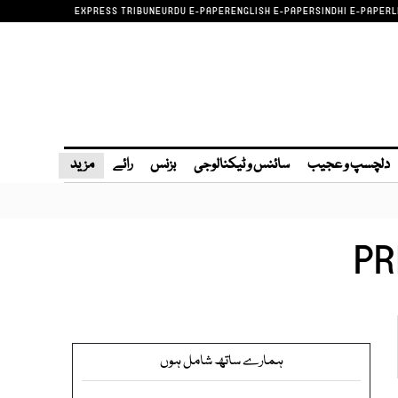
EXPRESS TRIBUNE
URDU E-PAPER
ENGLISH E-PAPER
SINDHI E-PAPER
L
دلچسپ و عجیب
سائنس و ٹیکنالوجی
بزنس
رائے
مزید
PR
ہمارے ساتھ شامل ہوں