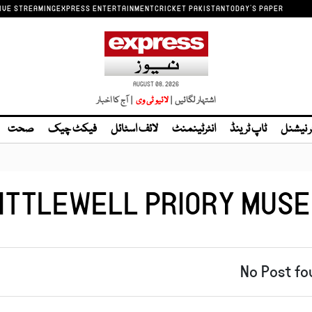
IVE STREAMING
EXPRESS ENTERTAINMENT
CRICKET PAKISTAN
TODAY'S PAPER
AUGUST 08, 2026
اشتہار لگائیں |
لائیو ٹی وی
| آج کا اخبار
ر نیشنل
ٹاپ ٹرینڈ
انٹرٹینمنٹ
لائف اسٹائل
فیکٹ چیک
صحت
ITTLEWELL PRIORY MUS
No Post fo