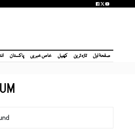
صفحۂ اول
تازہ ترین
کھیل
خاص خبریں
پاکستان
انٹ
EUM
und