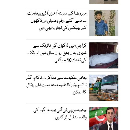
میر رضا کے مبینہ آخری آڈیو پیغامات
سامنے آگئے، رقم وصولی اور لاکھوں
کے چیکس کی تجاویز بھی دیں
کراچی میں ڈاکوؤں کی فائرنگ سے
شہری جاں بحق، رواں سال میں اب تک
کی تعداد 46 ہوگئی
وفاقی حکومت سے مذاکرات ناکام، گڈز
ٹرانسپورٹرز کا غیرمعینہ مدت تک ہڑتال
کا اعلان
چئیرمین پی ٹی آئی بیرسٹر گوہر کی
والدہ انتقال کر گئیں