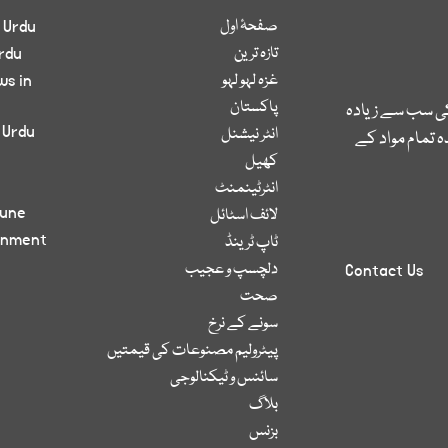
صفحۂ اول
 Urdu
تازہ ترین
rdu
غزہ لہو لہو
ws in
پاکستان
کی سب سے زیادہ
 Urdu
انٹر نیشنل
 تمام مواد کے
کھیل
انٹرٹینمنٹ
bune
لائف اسٹائل
inment
ٹاپ ٹرینڈ
دلچسپ و عجیب
Contact Us
صحت
سونے کے نرخ
پیٹرولیم مصنوعات کی قیمتیں
سائنس و ٹیکنالوجی
بلاگ
بزنس