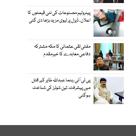
پیٹرولیم مصنوعات کی نئی قیمتوں کا
اعلان، ڈیزل پر لیوی مزید بڑھا دی گئی
مفتی تقی عثمانی کا مکہ مشترکہ
دفاعی معاہدے کا خیرمقدم
پی ٹی آئی رہنما عبداللہ طایر کے قتل
میں پیشرفت، تین شوٹرز کی شناخت
ہوگئی