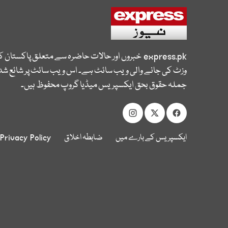
express.pk
خبروں اور حالات حاضرہ سے متعلق پاکستان 
وزٹ کی جانے والی ویب سائٹ ہے۔ اس ویب سائٹ پر شائع شدہ
جملہ حقوق بحق ایکسپریس میڈیا گروپ محفوظ ہیں۔
ایکسپریس کے بارے میں
ضابطہ اخلاق
Privacy Policy