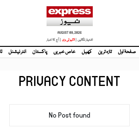
AUGUST 09, 2026
اشتہار لگائیں |
لائیو ٹی وی
| آج کا اخبار
صفحۂ اول
تازہ ترین
کھیل
خاص خبریں
پاکستان
انٹر نیشنل
ٹا
PRIVACY CONTENT
No Post found