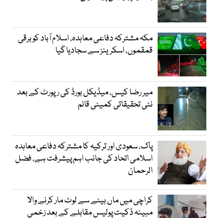
مکہ مشترکہ دفاعی معاہدہ، اسلام آباد کو برقی
قمقموں، اسکرینز سے سجادیا گیا
میر رضا کیس، میڈیکل بورڈ کی رپورٹ کے بعد
نئی تحقیقاتی کمیٹی قائم
پاک، سعودی اور ترکیہ کا مشترکہ دفاعی معاہدہ
اسلامی اتحاد کی جانب اہم پیشرفت ہے، فضل
الرحمان
کراچی میں ماں بیٹے سے لوٹ مار کرنے والا
مبینہ ڈکیت پولیس مقابلے کے بعد زخمی