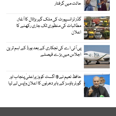
حالت میں گرفتار
گڈز ٹرانسپورٹ کی ملک گیر ہڑتال کا آغاز،
مطالبات کی منظوری تک جاری رکھنے کا
اعلان
پی آئی اے کی نجکاری کے بعد بورڈ کے اہم ترین
اجلاس میں بڑے فیصلے
حافظ نعیم نے 9 اگست کو وزیراعلیٰ پنجاب اور
گورنر ہاؤسز کے باہر دھرنوں کا اعلان واپس لے لیا