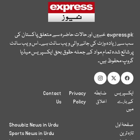
express.pk
خبروں اور حالات حاضرہ سے متعلق پاکستان کی
سب سے زیادہ وزٹ کی جانے والی ویب سائٹ ہے۔ اس ویب سائٹ
پر شائع شدہ تمام مواد کے جملہ حقوق بحق ایکسپریس میڈیا
گروپ محفوظ ہیں۔
ایکسپریس
ضابطہ
Privacy
Contact
کے بارے
اخلاق
Policy
Us
میں
صفحۂ اول
Showbiz News in Urdu
تازہ ترین
Sports News in Urdu