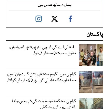
ہمارے ساتھ شامل ہوں
پاکستان
ایف آئی اے کی کراچی ایئرپورٹ پر کارروائیاں،
خاتون سمیت 3 مسافر آف لوڈ
کراچی میں انکروچمنٹ آپریشن کے دوران ٹیم پر
حملہ اور ہنگامہ آرائی کرنے پر 33 ملزمان گرفتار
کراچی: محکمہ موسمیات کی شہر میں بوندا
باندی، پھوار کی پیشگوئی