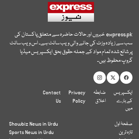
express.pk
خبروں اور حالات حاضرہ سے متعلق پاکستان کی
سب سے زیادہ وزٹ کی جانے والی ویب سائٹ ہے۔ اس ویب سائٹ
پر شائع شدہ تمام مواد کے جملہ حقوق بحق ایکسپریس میڈیا
گروپ محفوظ ہیں۔
ایکسپریس
ضابطہ
Privacy
Contact
کے بارے
اخلاق
Policy
Us
میں
صفحۂ اول
Showbiz News in Urdu
تازہ ترین
Sports News in Urdu