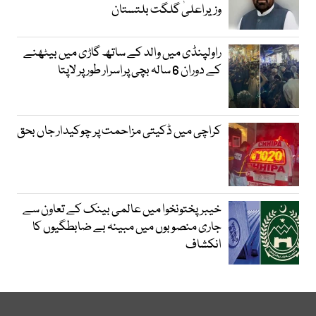
وزیراعلیٰ گلگت بلتستان
راولپنڈی میں والد کے ساتھ گاڑی میں بیٹھنے
کے دوران 6 سالہ بچی پراسرار طور پر لاپتا
کراچی میں ڈکیتی مزاحمت پر چوکیدار جاں بحق
خیبرپختونخوا میں عالمی بینک کے تعاون سے
جاری منصوبوں میں مبینہ بے ضابطگیوں کا
انکشاف