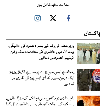
ہمارے ساتھ شامل ہوں
پاکستان
وزیراعظم کی وفد کے ہمراہ عمرہ کی ادائیگی،
بیت اللہ میں حاضری کی سعادت، ملک و قوم
کیلیے خصوصی دعائیں
پنجاب پولیس میں بڑے پیمانے پر اکھاڑ پچھاڑ،
ایک درجن سے زائد ڈی ایس پیز کی تقرری اور
تبادلے
راولپنڈی، دو دکانوں میں اچانک آگ بھڑک اٹھی،
ریسکیو کی بروقت کارروائی سے بڑا نقصان ٹل گیا