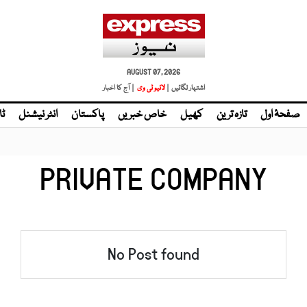
AUGUST 07, 2026
اشتہار لگائیں |
لائیو ٹی وی
| آج کا اخبار
صفحۂ اول
تازہ ترین
کھیل
خاص خبریں
پاکستان
انٹر نیشنل
ٹا
PRIVATE COMPANY
No Post found