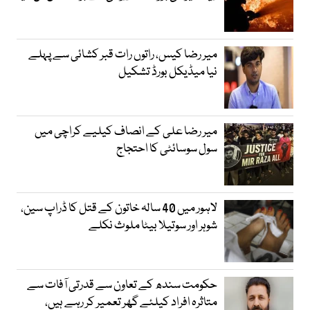
میر رضا کیس، راتوں رات قبر کشائی سے پہلے
نیا میڈیکل بورڈ تشکیل
میر رضا علی کے انصاف کیلیے کراچی میں
سول سوسائٹی کا احتجاج
لاہور میں 40 سالہ خاتون کے قتل کا ڈراپ سین،
شوہر اور سوتیلا بیٹا ملوث نکلے
حکومت سندھ کے تعاون سے قدرتی آفات سے
متاثرہ افراد کیلئے گھر تعمیر کر رہے ہیں،