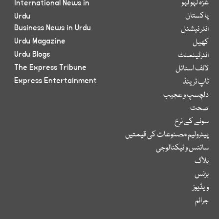
غزہ لہو لہو
International News in
پاکستان
Urdu
Business News in Urdu
انٹر نیشنل
Urdu Magazine
کھیل
Urdu Blogs
انٹرٹینمنٹ
The Express Tribune
لائف اسٹائل
Express Entertainment
ٹاپ ٹرینڈ
دلچسپ و عجیب
صحت
سونے کے نرخ
پیٹرولیم مصنوعات کی قیمتیں
سائنس و ٹیکنالوجی
بلاگ
بزنس
ویڈیوز
جرائم