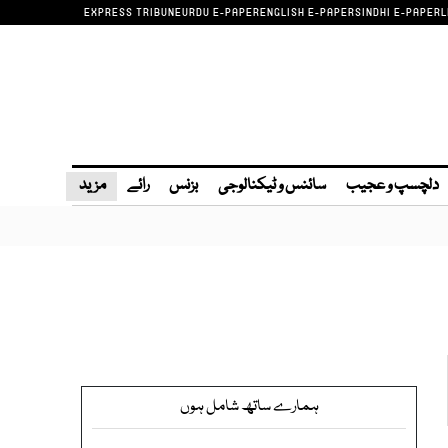
EXPRESS TRIBUNE
URDU E-PAPER
ENGLISH E-PAPER
SINDHI E-PAPER
L
دلچسپ و عجیب
سائنس و ٹیکنالوجی
بزنس
رائے
مزید
ہمارے ساتھ شامل ہوں