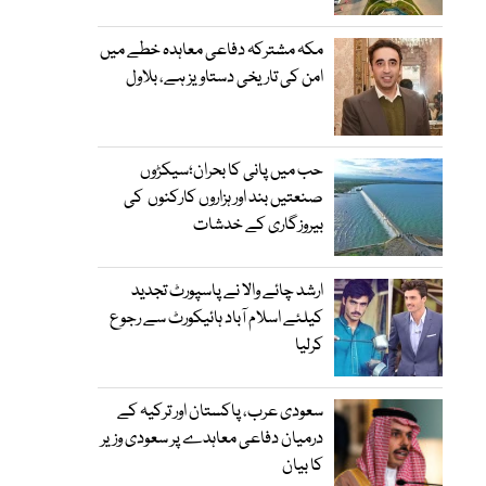
مکہ مشترکہ دفاعی معاہدہ خطے میں
امن کی تاریخی دستاویز ہے، بلاول
حب میں پانی کا بحران؛سیکڑوں
صنعتیں بند اور ہزاروں کارکنوں کی
بیروزگاری کے خدشات
ارشد چائے والا نے پاسپورٹ تجدید
کیلئے اسلام آباد ہائیکورٹ سے رجوع
کرلیا
سعودی عرب، پاکستان اور ترکیہ کے
درمیان دفاعی معاہدے پر سعودی وزیر
کا بیان