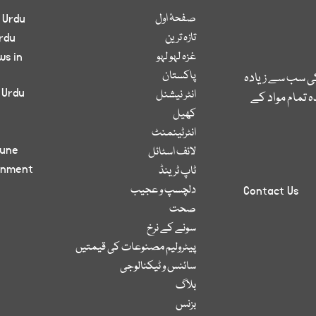
صفحۂ اول
 Urdu
تازہ ترین
rdu
غزہ لہو لہو
ws in
پاکستان
کی سب سے زیادہ
 Urdu
انٹر نیشنل
 تمام مواد کے
کھیل
انٹرٹینمنٹ
bune
لائف اسٹائل
inment
ٹاپ ٹرینڈ
دلچسپ و عجیب
Contact Us
صحت
سونے کے نرخ
پیٹرولیم مصنوعات کی قیمتیں
سائنس و ٹیکنالوجی
بلاگ
بزنس