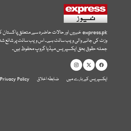
express.pk
خبروں اور حالات حاضرہ سے متعلق پاکستان 
وزٹ کی جانے والی ویب سائٹ ہے۔ اس ویب سائٹ پر شائع شدہ
جملہ حقوق بحق ایکسپریس میڈیا گروپ محفوظ ہیں۔
ایکسپریس کے بارے میں
ضابطہ اخلاق
Privacy Policy