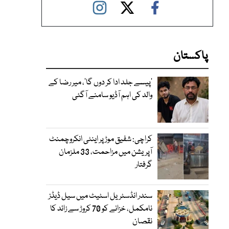
پاکستان
’پیسے جلد ادا کر دوں گا‘، میر رضا کے
والد کی اہم آڈیو سامنے آگئی
کراچی: شفیق موڑ پر اینٹی انکروچمنٹ
آپریشن میں مزاحمت، 33 ملزمان
گرفتار
سندر انڈسٹریل اسٹیٹ میں سیل ڈیڈز
نامکمل، خزانے کو 70 کروڑ سے زائد کا
نقصان