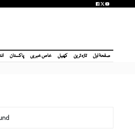
صفحۂ اول
تازہ ترین
کھیل
خاص خبریں
پاکستان
انٹ
und