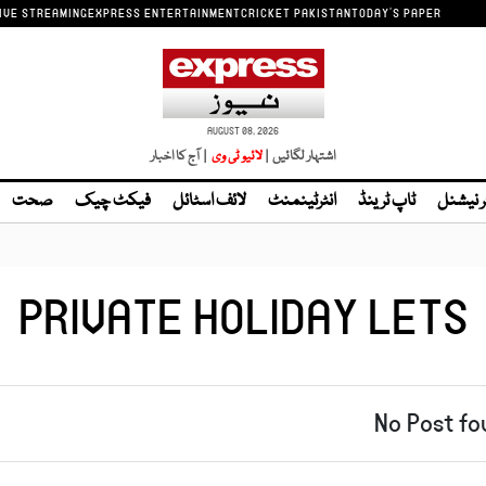
IVE STREAMING
EXPRESS ENTERTAINMENT
CRICKET PAKISTAN
TODAY'S PAPER
AUGUST 08, 2026
اشتہار لگائیں |
لائیو ٹی وی
| آج کا اخبار
ر نیشنل
ٹاپ ٹرینڈ
انٹرٹینمنٹ
لائف اسٹائل
فیکٹ چیک
صحت
PRIVATE HOLIDAY LETS
No Post fo