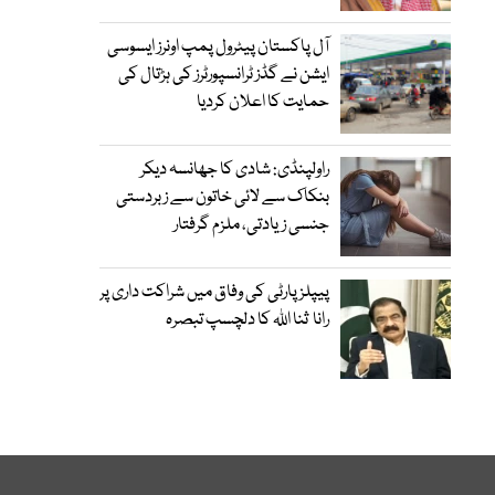
آل پاکستان پیٹرول پمپ اونرز ایسوسی
ایشن نے گڈز ٹرانسپورٹرز کی ہڑتال کی
حمایت کا اعلان کردیا
راولپنڈی: شادی کا جھانسہ دیکر
بنکاک سے لائی خاتون سے زبردستی
جنسی زیادتی، ملزم گرفتار
پیپلز پارٹی کی وفاق میں شراکت داری پر
رانا ثنا اللہ کا دلچسپ تبصرہ