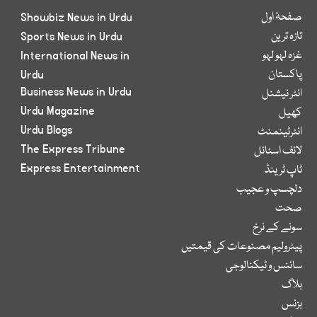
صفحۂ اول
Showbiz News in Urdu
تازہ ترین
Sports News in Urdu
غزہ لہو لہو
International News in
پاکستان
Urdu
Business News in Urdu
انٹر نیشنل
Urdu Magazine
کھیل
Urdu Blogs
انٹرٹینمنٹ
The Express Tribune
لائف اسٹائل
Express Entertainment
ٹاپ ٹرینڈ
دلچسپ و عجیب
صحت
سونے کے نرخ
پیٹرولیم مصنوعات کی قیمتیں
سائنس و ٹیکنالوجی
بلاگ
بزنس