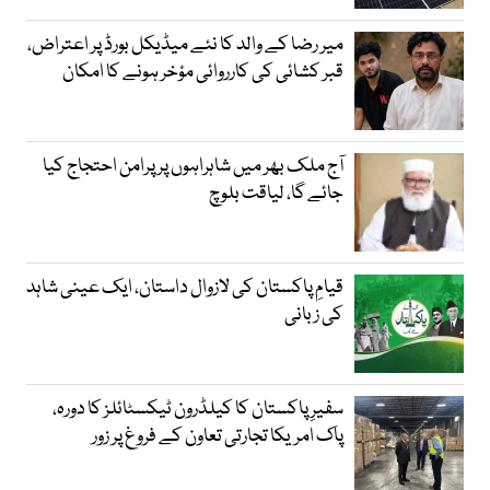
میر رضا کے والد کا نئے میڈیکل بورڈ پر اعتراض،
قبر کشائی کی کارروائی مؤخر ہونے کا امکان
آج ملک بھر میں شاہراہوں پر پرامن احتجاج کیا
جائے گا، لیاقت بلوچ
قیامِ پاکستان کی لازوال داستان، ایک عینی شاہد
کی زبانی
سفیرِ پاکستان کا کیلڈرون ٹیکسٹائلز کا دورہ،
پاک امریکا تجارتی تعاون کے فروغ پر زور