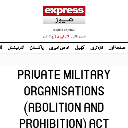
AUGUST 07, 2026
اشتہار لگائیں |
لائیو ٹی وی
| آج کا اخبار
صفحۂ اول
تازہ ترین
کھیل
خاص خبریں
پاکستان
انٹر نیشنل
ٹا
PRIVATE MILITARY
ORGANISATIONS
(ABOLITION AND
PROHIBITION) ACT