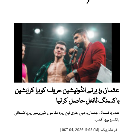
عثمان وزیر نے انڈونیشین حریف کو ہرا کر ایشین
باکسنگ ٹائٹل حاصل کر لیا
عامر باکسنگ جمنازیم میں جاری تین روزہ مقابلوں کے پہلے روز پاکستانی
باکسرز چھا گئے۔
ذوالفقار بیگ
| OCT 04, 2020 11:08 AM |