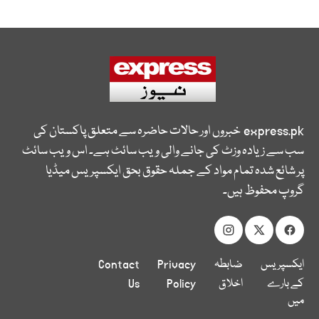
express.pk
خبروں اور حالات حاضرہ سے متعلق پاکستان کی
سب سے زیادہ وزٹ کی جانے والی ویب سائٹ ہے۔ اس ویب سائٹ
پر شائع شدہ تمام مواد کے جملہ حقوق بحق ایکسپریس میڈیا
گروپ محفوظ ہیں۔
ایکسپریس
ضابطہ
Privacy
Contact
کے بارے
اخلاق
Policy
Us
میں