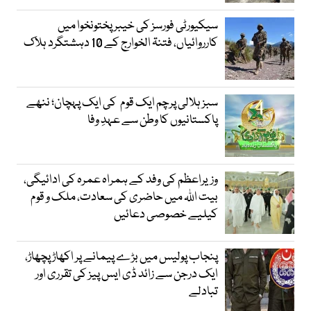
سیکیورٹی فورسز کی خیبر پختونخوا میں
کارروائیاں، فتنۃ الخوارج کے 10 دہشتگرد ہلاک
سبز ہلالی پرچم ایک قوم کی ایک پہچان؛ ننھے
پاکستانیوں کا وطن سے عہدِ وفا
وزیراعظم کی وفد کے ہمراہ عمرہ کی ادائیگی،
بیت اللہ میں حاضری کی سعادت، ملک و قوم
کیلیے خصوصی دعائیں
پنجاب پولیس میں بڑے پیمانے پر اکھاڑ پچھاڑ،
ایک درجن سے زائد ڈی ایس پیز کی تقرری اور
تبادلے