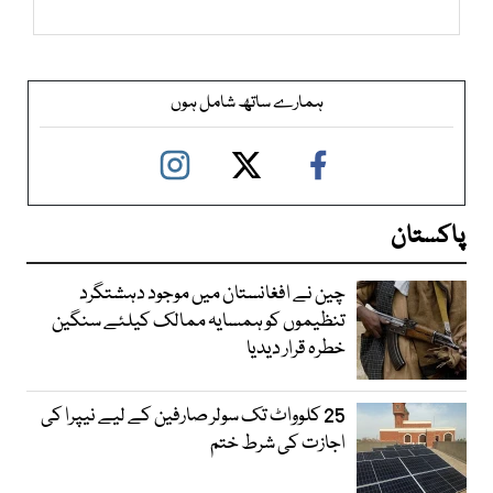
ہمارے ساتھ شامل ہوں
پاکستان
چین نے افغانستان میں موجود دہشتگرد
تنظیموں کو ہمسایہ ممالک کیلئے سنگین
خطرہ قرار دیدیا
25 کلوواٹ تک سولر صارفین کے لیے نیپرا کی
اجازت کی شرط ختم