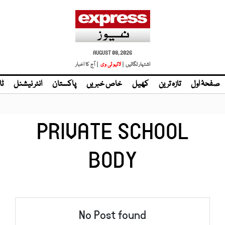
AUGUST 08, 2026
اشتہار لگائیں |
| آج کا اخبار
صفحۂ اول
تازہ ترین
کھیل
خاص خبریں
پاکستان
انٹر نیشنل
ٹا
PRIVATE SCHOOL
BODY
No Post found