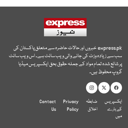
express.pk
خبروں اور حالات حاضرہ سے متعلق پاکستان کی
سب سے زیادہ وزٹ کی جانے والی ویب سائٹ ہے۔ اس ویب سائٹ
پر شائع شدہ تمام مواد کے جملہ حقوق بحق ایکسپریس میڈیا
گروپ محفوظ ہیں۔
ایکسپریس
ضابطہ
Privacy
Contact
کے بارے
اخلاق
Policy
Us
میں