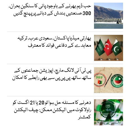
حب ڈیم بھرنے کے باوجود پانی کا سنگین بحران،
300 صنعتیں بندش کے دہانے پر پہنچ گئیں
بھارتی میڈیا پاکستان، سعودی عرب، ترکیہ
معاہدے کے دفاعی فوائد کا معترف
پی ٹی آئی لانگ مارچ، اپوزیشن جماعتوں کے
ساتھ ساتھ پی پی پی سے بھی رابطے کا امکان
دھرنے کا مسئلہ حل ہوا تو 20 یا 21 اگست کو
راولاکوٹ میں الیکشن ممکن: چیف الیکشن
کمشنر