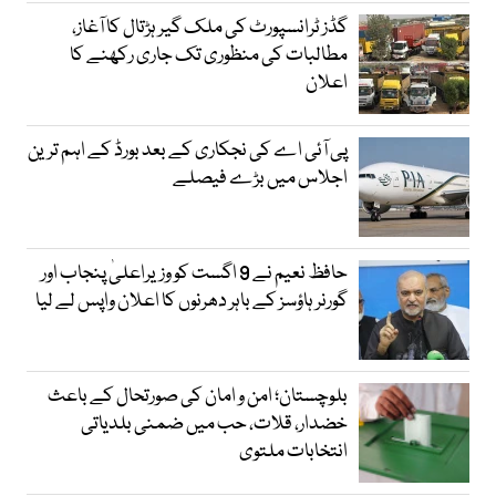
گڈز ٹرانسپورٹ کی ملک گیر ہڑتال کا آغاز،
مطالبات کی منظوری تک جاری رکھنے کا
اعلان
پی آئی اے کی نجکاری کے بعد بورڈ کے اہم ترین
اجلاس میں بڑے فیصلے
حافظ نعیم نے 9 اگست کو وزیراعلیٰ پنجاب اور
گورنر ہاؤسز کے باہر دھرنوں کا اعلان واپس لے لیا
بلوچستان؛ امن و امان کی صورتحال کے باعث
خضدار، قلات، حب میں ضمنی بلدیاتی
انتخابات ملتوی