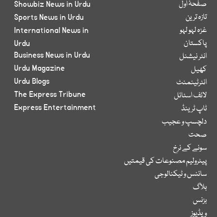
صفحۂ اول
Showbiz News in Urdu
تازہ ترین
Sports News in Urdu
غزہ لہو لہو
International News in
پاکستان
Urdu
Business News in Urdu
انٹر نیشنل
Urdu Magazine
کھیل
Urdu Blogs
انٹرٹینمنٹ
The Express Tribune
لائف اسٹائل
Express Entertainment
ٹاپ ٹرینڈ
دلچسپ و عجیب
صحت
سونے کے نرخ
پیٹرولیم مصنوعات کی قیمتیں
سائنس و ٹیکنالوجی
بلاگ
بزنس
ویڈیوز