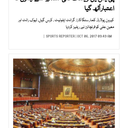
اعتبار اُٹھ گیا
کیرون پولارڈ، کمار سنگاکارا، گرانٹ ایلوئیٹ ، کرس گیل، لیوک رائٹ اور
معین علی کو فرنچائزز نے ریلیز کردیا
SPORTS REPORTER
| OCT 06, 2017 09:49 AM |