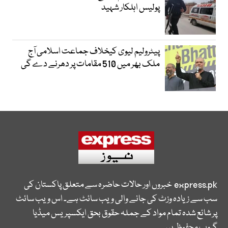
پولیس اہلکار شہید
پیٹرولیم لیوی کیخلاف جماعت اسلامی آج
ملک بھر میں 510 مقامات پر دھرنے دے گی
express.pk
خبروں اور حالات حاضرہ سے متعلق پاکستان کی
سب سے زیادہ وزٹ کی جانے والی ویب سائٹ ہے۔ اس ویب سائٹ
پر شائع شدہ تمام مواد کے جملہ حقوق بحق ایکسپریس میڈیا
گروپ محفوظ ہیں۔