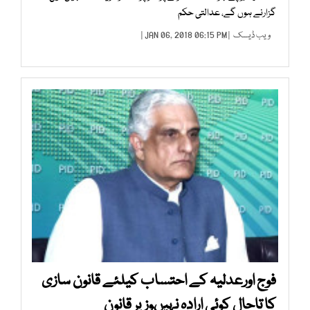
گزارنے ہوں گے، عدالتی حکم
ویب ڈیسک
| JAN 06, 2018 06:15 PM |
فوج اورعدلیہ کے احتساب کیلئے قانون سازی
کا تاحال کوئی ارادہ نہیںوزیر قانون