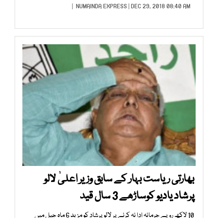
NUMAINDA EXPRESS
| DEC 29, 2018 08:40 AM |
بھارتی ریاست بہار کے سابق وزیر اعلیٰ لالو
پرشاد یادیو کوساڑھے 3 سال قید
10 لاکھ روپے جرمانہ ادا نہ کرنے پر لالو پرشاد کو مزید 6 ماہ جیل میں