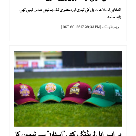
انتخابی اصلاحات بل کی تیاری اور منظوری تک بدنیتی شامل نہیں تھی،
زاہد حامد
ویب ڈیسک
| OCT 06, 2017 08:33 PM |
پی ایس ایل ٹریڈنگ کئی ’’اسٹارز‘‘ سے ٹیموں کا