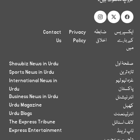
ایکسپریس
ضابطہ
Privacy
Contact
کے بارے
اخلاق
Policy
Us
میں
صفحۂ اول
Showbiz News in Urdu
تازہ ترین
Sports News in Urdu
غزہ لہو لہو
International News in
پاکستان
Urdu
Business News in Urdu
انٹر نیشنل
Urdu Magazine
کھیل
Urdu Blogs
انٹرٹینمنٹ
The Express Tribune
لائف اسٹائل
Express Entertainment
ٹاپ ٹرینڈ
دلچسپ و عجیب