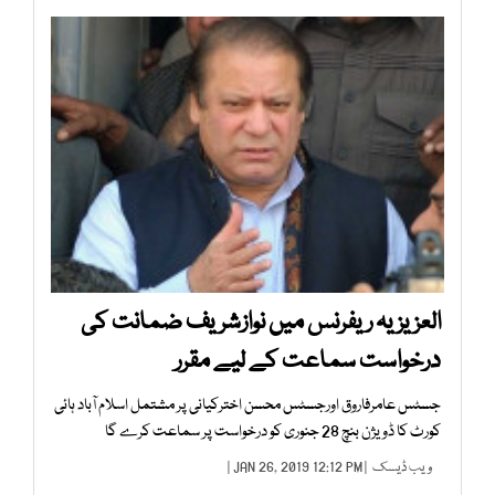
العزیزیہ ریفرنس میں نوازشریف ضمانت کی
درخواست سماعت کے لیے مقرر
جسٹس عامرفاروق اورجسٹس محسن اخترکیانی پر مشتمل اسلام آباد ہائی
کورٹ کا ڈویژن بنچ 28 جنوری کو درخواست پر سماعت کرے گا
ویب ڈیسک
| JAN 26, 2019 12:12 PM |