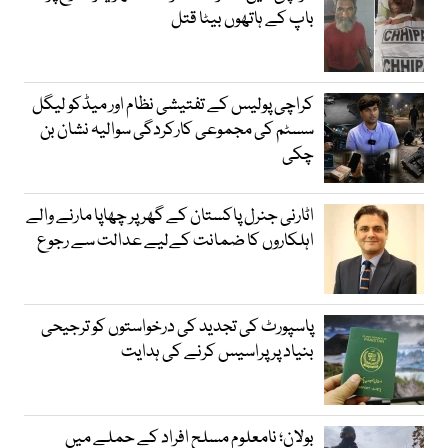
باپ کے ہاتھوں بیٹا قتل
کراچی پولیس کے تفتیشی نظام اور میڈکو لیگل
سسٹم کی مجموعی کارکردگی سوالیہ نشان بن
چکی
اٹارنی جنرل پاکستان کے گھر پر چھاپا مارنے والے
اہلکاروں کا ضمانت کےلیے عدالت سے رجوع
پاسپورٹ کی تجدید کی درخواستوں کو ترجیحی
بنیاد پر پراسیس کرنے کی ہدایت
بولان؛ نامعلوم مسلح افراد کے حملے میں