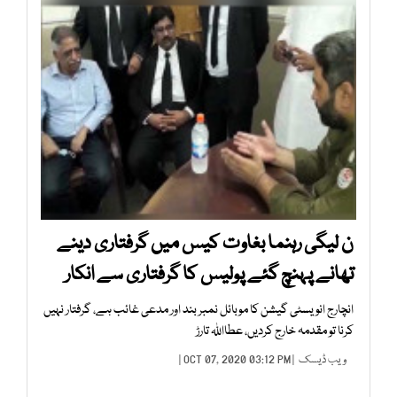
ن لیگی رہنما بغاوت کیس میں گرفتاری دینے
تھانے پہنچ گئے پولیس کا گرفتاری سے انکار
انچارج انویسٹی گیشن کا موبائل نمبر بند اور مدعی غائب ہے، گرفتار نہیں
کرنا تو مقدمہ خارج کردیں، عطااللہ تارڑ
ویب ڈیسک
| OCT 07, 2020 03:12 PM |