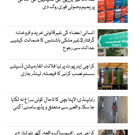
پریمیم وصولی فوری روک دی
انسانی اعضاء کی غیرقانونی خرید و فروخت؛
گرفتار 3غیر ملکی باشندوں کا ضمانت کیلیے
عدالت سے رجوع
کراچی ایئرپورٹ پر نیا فلائٹ انفارمیشن ڈسپلے
سسٹم نصب کرنے کا فیصلہ، ٹینڈر جاری
راولپنڈی؛ لاپتا بچی کا تاحال کوئی سراغ نہ لگایا
جا سکا، واقعے سے متعلق ویڈیو سامنے آگئی
کراچی میں افسوسناک واقعہ، گھریلو تنازع پر