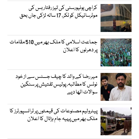
کراچی یونیورسٹی کی تیز رفتار بس کی
موٹرسائیکل کو ٹکر، 17 سالہ لڑکی جاں بحق
جماعت اسلامی کا ملک بھر میں 510 مقامات
پر دھرنوں کا اعلان
میر رضا کے والد کا چیف جسٹس سے از خود
نوٹس کا مطالبہ، پولیس تفتیش پر سنگین
سوالات اٹھا دیے
پیٹرولیم مصنوعات کی قیمتوں پر ٹرانسپورٹرز کا
ملک بھر میں پہیہ جام ہڑتال کا اعلان