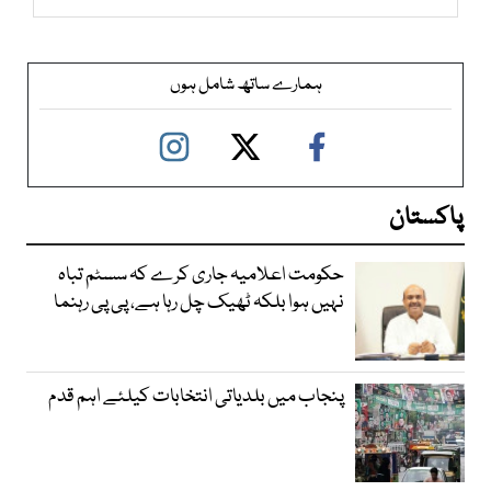
ہمارے ساتھ شامل ہوں
پاکستان
حکومت اعلامیہ جاری کرے کہ سسٹم تباہ
نہیں ہوا بلکہ ٹھیک چل رہا ہے، پی پی رہنما
پنجاب میں بلدیاتی انتخابات کیلئے اہم قدم