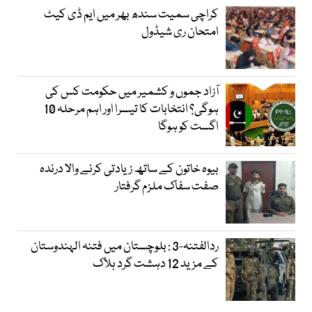
کراچی سمیت سندھ بھر میں ایم ڈی کیٹ
امتحان ری شیڈول
آزاد جموں و کشمیر میں حکومت کس کی
ہوگی؟ انتخابات کا تیسرا اور اہم مرحلہ 10
اگست کو ہوگا
بیوہ خاتون کے ساتھ زیادتی کرنے والا درندہ
صفت سفاک ملزم گرفتار
ردالفتنہ-3 : بلوچستان میں فتنہ الہندوستان
کے مزید 12 دہشت گرد ہلاک