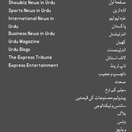
صفحۂ اول
Showbiz News in Urdu
تازہ ترین
Sports News in Urdu
غزہ لہو لہو
International News in
پاکستان
Urdu
Business News in Urdu
انٹر نیشنل
Urdu Magazine
کھیل
Urdu Blogs
انٹرٹینمنٹ
The Express Tribune
لائف اسٹائل
Express Entertainment
ٹاپ ٹرینڈ
دلچسپ و عجیب
صحت
سونے کے نرخ
پیٹرولیم مصنوعات کی قیمتیں
سائنس و ٹیکنالوجی
بلاگ
بزنس
ویڈیوز