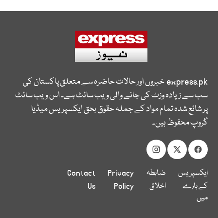
express.pk
خبروں اور حالات حاضرہ سے متعلق پاکستان کی
سب سے زیادہ وزٹ کی جانے والی ویب سائٹ ہے۔ اس ویب سائٹ
پر شائع شدہ تمام مواد کے جملہ حقوق بحق ایکسپریس میڈیا
گروپ محفوظ ہیں۔
ایکسپریس
ضابطہ
Privacy
Contact
کے بارے
اخلاق
Policy
Us
میں