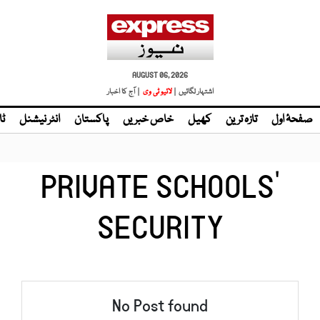
AUGUST 06, 2026
اشتہار لگائیں |
| آج کا اخبار
صفحۂ اول
تازہ ترین
کھیل
خاص خبریں
پاکستان
انٹر نیشنل
ٹا
PRIVATE SCHOOLS’
SECURITY
No Post found