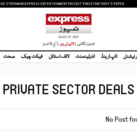
IVE STREAMING
EXPRESS ENTERTAINMENT
CRICKET PAKISTAN
TODAY'S PAPER
AUGUST 07, 2026
اشتہار لگائیں |
| آج کا اخبار
ر نیشنل
ٹاپ ٹرینڈ
انٹرٹینمنٹ
لائف اسٹائل
فیکٹ چیک
صحت
PRIVATE SECTOR DEALS
No Post fo