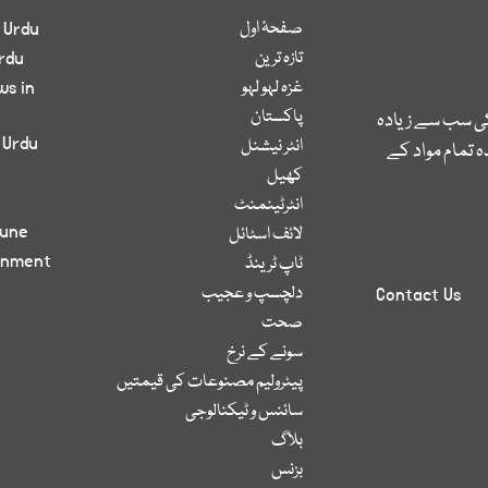
صفحۂ اول
 Urdu
تازہ ترین
rdu
غزہ لہو لہو
ws in
پاکستان
کی سب سے زیادہ
 Urdu
انٹر نیشنل
 تمام مواد کے
کھیل
انٹرٹینمنٹ
bune
لائف اسٹائل
inment
ٹاپ ٹرینڈ
دلچسپ و عجیب
Contact Us
صحت
سونے کے نرخ
پیٹرولیم مصنوعات کی قیمتیں
سائنس و ٹیکنالوجی
بلاگ
بزنس