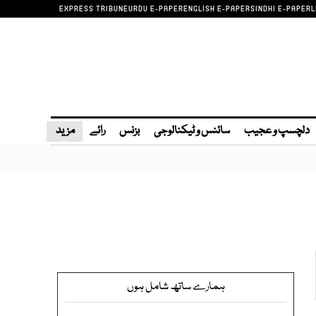
EXPRESS TRIBUNE
URDU E-PAPER
ENGLISH E-PAPER
SINDHI E-PAPER
L
دلچسپ و عجیب
سائنس و ٹیکنالوجی
بزنس
رائے
مزید
ہمارے ساتھ شامل ہوں