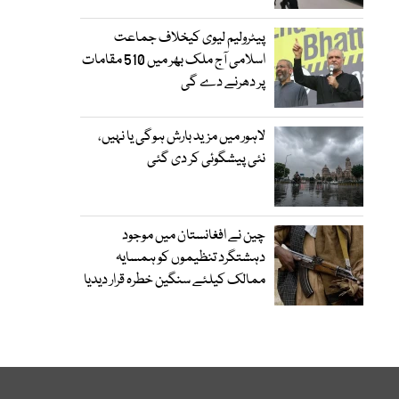
پیٹرولیم لیوی کیخلاف جماعت
اسلامی آج ملک بھر میں 510 مقامات
پر دھرنے دے گی
لاہور میں مزید بارش ہوگی یا نہیں،
نئی پیشگوئی کر دی گئی
چین نے افغانستان میں موجود
دہشتگرد تنظیموں کو ہمسایہ
ممالک کیلئے سنگین خطرہ قرار دیدیا