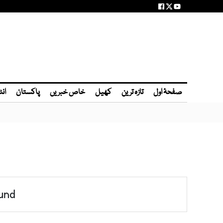
صفحۂ اول
تازہ ترین
کھیل
خاص خبریں
پاکستان
انٹ
und