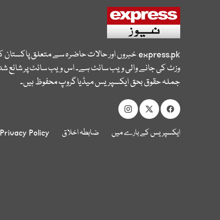
express.pk
خبروں اور حالات حاضرہ سے متعلق پاکستان 
وزٹ کی جانے والی ویب سائٹ ہے۔ اس ویب سائٹ پر شائع شدہ
جملہ حقوق بحق ایکسپریس میڈیا گروپ محفوظ ہیں۔
ایکسپریس کے بارے میں
ضابطہ اخلاق
Privacy Policy