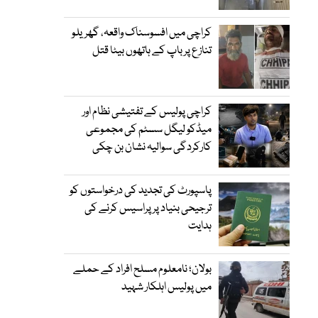
کراچی میں افسوسناک واقعہ، گھریلو
تنازع پر باپ کے ہاتھوں بیٹا قتل
کراچی پولیس کے تفتیشی نظام اور
میڈکو لیگل سسٹم کی مجموعی
کارکردگی سوالیہ نشان بن چکی
پاسپورٹ کی تجدید کی درخواستوں کو
ترجیحی بنیاد پر پراسیس کرنے کی
ہدایت
بولان؛ نامعلوم مسلح افراد کے حملے
میں پولیس اہلکار شہید