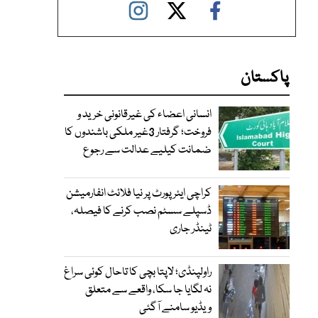
پاکستان
انسانی اعضاء کی غیرقانونی خرید و
فروخت؛ گرفتار 3غیر ملکی باشندوں کا
ضمانت کیلیے عدالت سے رجوع
کراچی ایئرپورٹ پر نیا فلائٹ انفارمیشن
ڈسپلے سسٹم نصب کرنے کا فیصلہ،
ٹینڈر جاری
راولپنڈی؛ لاپتا بچی کا تاحال کوئی سراغ
نہ لگایا جا سکا، واقعے سے متعلق
ویڈیو سامنے آگئی