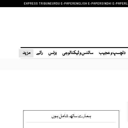
EXPRESS TRIBUNE
URDU E-PAPER
ENGLISH E-PAPER
SINDHI E-PAPER
L
دلچسپ و عجیب
سائنس و ٹیکنالوجی
بزنس
رائے
مزید
ہمارے ساتھ شامل ہوں