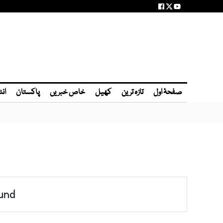
صفحۂ اول
تازہ ترین
کھیل
خاص خبریں
پاکستان
انٹ
und