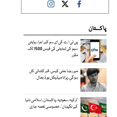
پاکستان
پی ٹی اے کی ای سم کے اجرا، روایتی
سیم کی تبدیلی کی فیس 1500 تک
مقرر
میر رضا علی کیس، قبر کشائی کل
ہوگی، پرانا میڈیکل بورڈ بحال
‘ترکیہ، سعودیہ، پاکستان، اسلامی دنیا
کے نگہبان’، خصوصی نغمہ جاری