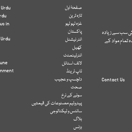
صفحۂ اول
 Urdu
تازہ ترین
rdu
غزہ لہو لہو
ws in
پاکستان
کی سب سے زیادہ
 Urdu
انٹر نیشنل
 تمام مواد کے
کھیل
انٹرٹینمنٹ
bune
لائف اسٹائل
inment
ٹاپ ٹرینڈ
دلچسپ و عجیب
Contact Us
صحت
سونے کے نرخ
پیٹرولیم مصنوعات کی قیمتیں
سائنس و ٹیکنالوجی
بلاگ
بزنس