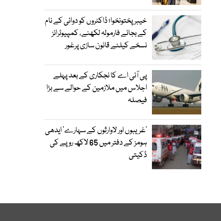
خیبرپختونخوا؛ ڈاکٹروں کو دوائی کے نام
کے بجائے فارمولہ لکھنے، کمپیوٹرائز
نسخے کیلئے قانون سازی پرغور
پی آئی اے کا نجکاری کے بعد پہلے
اجلاس میں ملازمین کے حوالے سے بڑا
فیصلہ
’غریبوں اور لاوارثوں کے سہارے‘ ایدھی
ہومز کے دفتر میں 65 لاکھ روپے کی
ڈکیتی