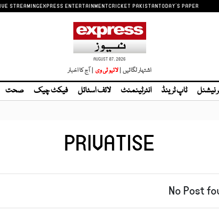
IVE STREAMING
EXPRESS ENTERTAINMENT
CRICKET PAKISTAN
TODAY'S PAPER
AUGUST 07, 2026
اشتہار لگائیں |
| آج کا اخبار
ر نیشنل
ٹاپ ٹرینڈ
انٹرٹینمنٹ
لائف اسٹائل
فیکٹ چیک
صحت
PRIVATISE
No Post fo