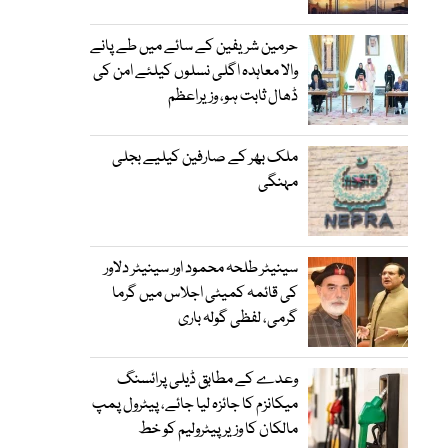
حرمین شریفین کے سائے میں طے پانے
والا معاہدہ اگلی نسلوں کیلئے امن کی
ڈھال ثابت ہو، وزیراعظم
ملک بھر کے صارفین کیلیے بجلی
مہنگی
سینیٹر طلحہ محمود اور سینیٹر دلاور
کی قائمہ کمیٹی اجلاس میں گرما
گرمی، لفظی گولہ باری
وعدے کے مطابق ڈیلی پرائسنگ
میکانزم کا جائزہ لیا جائے، پیٹرول پمپ
مالکان کا وزیرپیٹرولیم کو خط