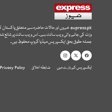
express.pk
خبروں اور حالات حاضرہ سے متعلق پاکستان 
وزٹ کی جانے والی ویب سائٹ ہے۔ اس ویب سائٹ پر شائع شدہ
جملہ حقوق بحق ایکسپریس میڈیا گروپ محفوظ ہیں۔
ایکسپریس کے بارے میں
ضابطہ اخلاق
Privacy Policy