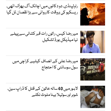
راولپنڈی، دو دکانوں میں اچانک آگ بھڑک اٹھی،
ریسکیو کی بروقت کارروائی سے بڑا نقصان ٹل گیا
میر رضا کیس، راتوں رات قبر کشائی سے پہلے
نیا میڈیکل بورڈ تشکیل
میر رضا علی کے انصاف کیلیے کراچی میں
سول سوسائٹی کا احتجاج
لاہور میں 40 سالہ خاتون کے قتل کا ڈراپ سین،
شوہر اور سوتیلا بیٹا ملوث نکلے