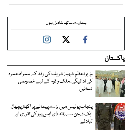
ہمارے ساتھ شامل ہوں
پاکستان
وزیر اعظم شہباز شریف کی وفد کے ہمراہ عمرہ
کی ادائیگی، ملک و قوم کے لیے خصوصی
دعائیں
پنجاب پولیس میں بڑے پیمانے پر اکھاڑ پچھاڑ،
ایک درجن سے زائد ڈی ایس پیز کی تقرری اور
تبادلے