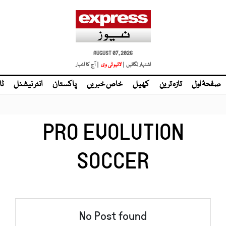
AUGUST 07, 2026
اشتہار لگائیں |
لائیو ٹی وی
| آج کا اخبار
صفحۂ اول
تازہ ترین
کھیل
خاص خبریں
پاکستان
انٹر نیشنل
ٹا
PRO EVOLUTION
SOCCER
No Post found