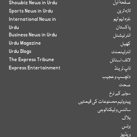
صفحۂ اول
Showbiz News in Urdu
تازہ ترین
Sports News in Urdu
غزہ لہو لہو
International News in
پاکستان
Urdu
Business News in Urdu
انٹر نیشنل
Urdu Magazine
کھیل
Urdu Blogs
انٹرٹینمنٹ
The Express Tribune
لائف اسٹائل
Express Entertainment
ٹاپ ٹرینڈ
دلچسپ و عجیب
صحت
سونے کے نرخ
پیٹرولیم مصنوعات کی قیمتیں
سائنس و ٹیکنالوجی
بلاگ
بزنس
ویڈیوز