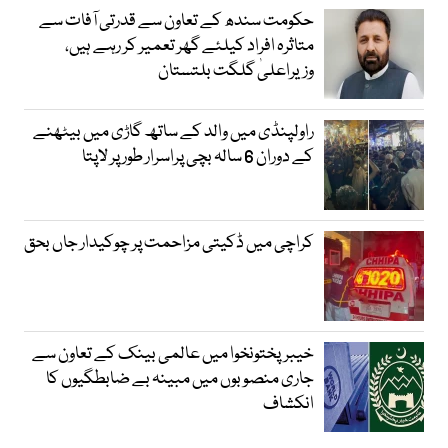
حکومت سندھ کے تعاون سے قدرتی آفات سے
متاثرہ افراد کیلئے گھر تعمیر کر رہے ہیں،
وزیراعلیٰ گلگت بلتستان
راولپنڈی میں والد کے ساتھ گاڑی میں بیٹھنے
کے دوران 6 سالہ بچی پراسرار طور پر لاپتا
کراچی میں ڈکیتی مزاحمت پر چوکیدار جاں بحق
خیبرپختونخوا میں عالمی بینک کے تعاون سے
جاری منصوبوں میں مبینہ بے ضابطگیوں کا
انکشاف