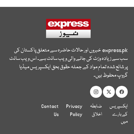
express.pk
خبروں اور حالات حاضرہ سے متعلق پاکستان کی
سب سے زیادہ وزٹ کی جانے والی ویب سائٹ ہے۔ اس ویب سائٹ
پر شائع شدہ تمام مواد کے جملہ حقوق بحق ایکسپریس میڈیا
گروپ محفوظ ہیں۔
ایکسپریس
ضابطہ
Privacy
Contact
کے بارے
اخلاق
Policy
Us
میں