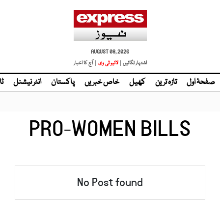
AUGUST 08, 2026
اشتہار لگائیں |
لائیو ٹی وی
| آج کا اخبار
صفحۂ اول
تازہ ترین
کھیل
خاص خبریں
پاکستان
انٹر نیشنل
ٹا
PRO-WOMEN BILLS
No Post found