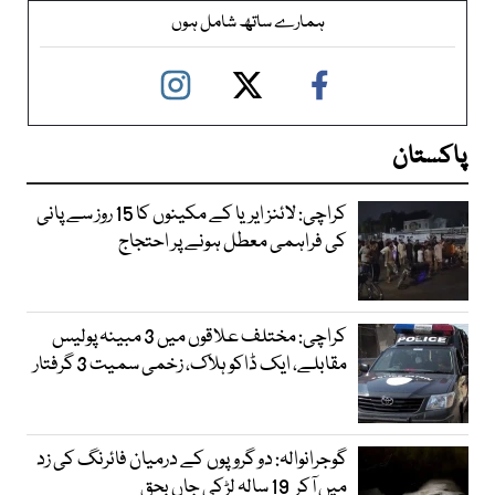
ہمارے ساتھ شامل ہوں
پاکستان
کراچی: لائنز ایریا کے مکینوں کا 15 روز سے پانی
کی فراہمی معطل ہونے پر احتجاج
کراچی: مختلف علاقوں میں 3 مبینہ پولیس
مقابلے، ایک ڈاکو ہلاک، زخمی سمیت 3 گرفتار
گوجرانوالہ: دو گروپوں کے درمیان فائرنگ کی زد
میں آکر 19 سالہ لڑکی جاں بحق