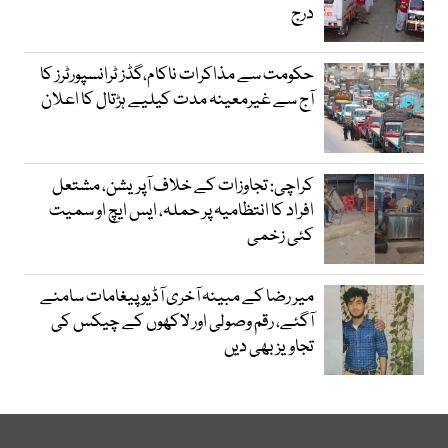
درج
حکومت سے مذاکرات ناکام،گڈز ٹرانسپورٹرز کا
آج سے غیرمعینہ مدت کیلیے ہڑتال کا اعلان
کراچی: تجاوزات کے خلاف آپریشن، مشتعل
افراد کا انتظامیہ پر حملہ، ایس ایچ او سمیت
کئی زخمی
میر رضا کے مبینہ آخری آڈیو پیغامات سامنے
آگئے، رقم وصولی اور لاکھوں کے چیکس کی
تجاویز بھی دیں