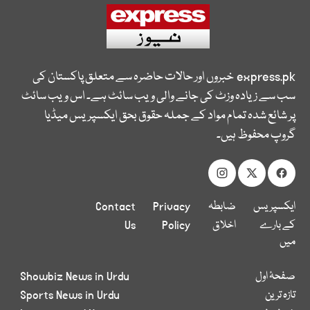
express.pk
خبروں اور حالات حاضرہ سے متعلق پاکستان کی
سب سے زیادہ وزٹ کی جانے والی ویب سائٹ ہے۔ اس ویب سائٹ
پر شائع شدہ تمام مواد کے جملہ حقوق بحق ایکسپریس میڈیا
گروپ محفوظ ہیں۔
ایکسپریس
ضابطہ
Privacy
Contact
کے بارے
اخلاق
Policy
Us
میں
صفحۂ اول
Showbiz News in Urdu
تازہ ترین
Sports News in Urdu