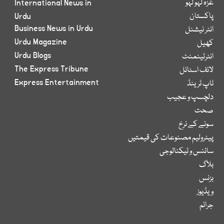
غزہ لہو لہو
International News in
پاکستان
Urdu
Business News in Urdu
انٹر نیشنل
Urdu Magazine
کھیل
Urdu Blogs
انٹرٹینمنٹ
The Express Tribune
لائف اسٹائل
Express Entertainment
ٹاپ ٹرینڈ
دلچسپ و عجیب
صحت
سونے کے نرخ
پیٹرولیم مصنوعات کی قیمتیں
سائنس و ٹیکنالوجی
بلاگ
بزنس
ویڈیوز
جرائم