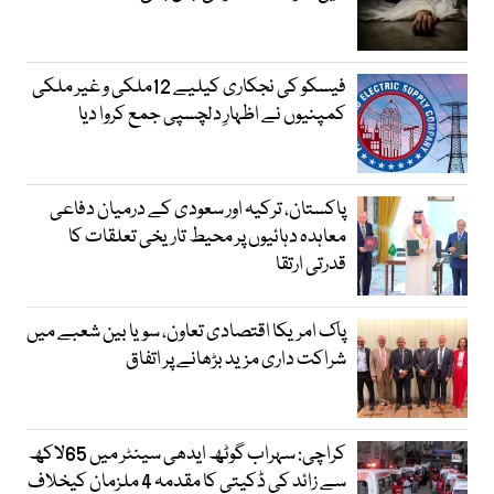
فیسکو کی نجکاری کیلیے 12ملکی و غیر ملکی
کمپنیوں نے اظہارِ دلچسپی جمع کروا دیا
پاکستان، ترکیہ اور سعودی کے درمیان دفاعی
معاہدہ دہائیوں پر محیط تاریخی تعلقات کا
قدرتی ارتقا
پاک امریکا اقتصادی تعاون، سویا بین شعبے میں
شراکت داری مزید بڑھانے پر اتفاق
کراچی: سہراب گوٹھ ایدھی سینٹر میں 65لاکھ
سے زائد کی ڈکیتی کا مقدمہ 4 ملزمان کیخلاف