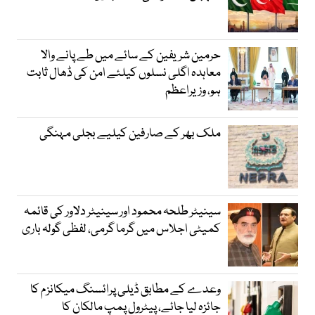
حرمین شریفین کے سائے میں طے پانے والا
معاہدہ اگلی نسلوں کیلئے امن کی ڈھال ثابت
ہو، وزیراعظم
ملک بھر کے صارفین کیلیے بجلی مہنگی
سینیٹر طلحہ محمود اور سینیٹر دلاور کی قائمہ
کمیٹی اجلاس میں گرما گرمی، لفظی گولہ باری
وعدے کے مطابق ڈیلی پرائسنگ میکانزم کا
جائزہ لیا جائے، پیٹرول پمپ مالکان کا