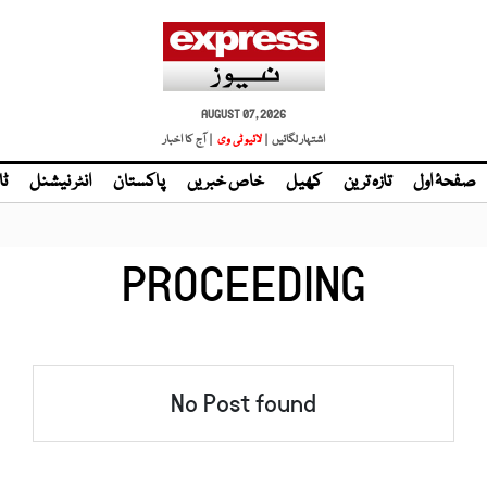
AUGUST 07, 2026
اشتہار لگائیں |
لائیو ٹی وی
| آج کا اخبار
صفحۂ اول
تازہ ترین
کھیل
خاص خبریں
پاکستان
انٹر نیشنل
ٹا
PROCEEDING
No Post found