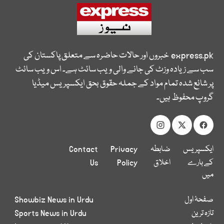
express.pk
خبروں اور حالات حاضرہ سے متعلق پاکستان کی
سب سے زیادہ وزٹ کی جانے والی ویب سائٹ ہے۔ اس ویب سائٹ
پر شائع شدہ تمام مواد کے جملہ حقوق بحق ایکسپریس میڈیا
گروپ محفوظ ہیں۔
ایکسپریس
ضابطہ
Privacy
Contact
کے بارے
اخلاق
Policy
Us
میں
صفحۂ اول
Showbiz News in Urdu
تازہ ترین
Sports News in Urdu