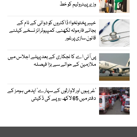
وزیرپیٹرولیم کو خط
خیبرپختونخوا؛ ڈاکٹروں کو دوائی کے نام کے
بجائے فارمولہ لکھنے، کمپیوٹرائز نسخے کیلئے
قانون سازی پرغور
پی آئی اے کا نجکاری کے بعد پہلے اجلاس میں
ملازمین کے حوالے سے بڑا فیصلہ
’غریبوں اور لاوارثوں کے سہارے‘ ایدھی ہومز کے
دفتر میں 65 لاکھ روپے کی ڈکیتی