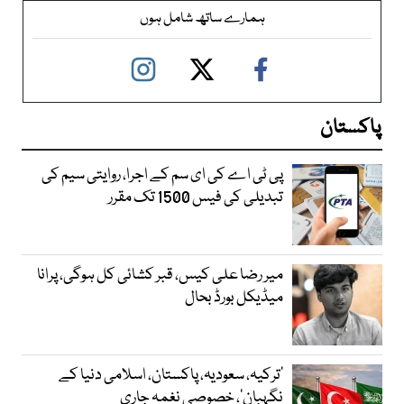
ہمارے ساتھ شامل ہوں
پاکستان
پی ٹی اے کی ای سم کے اجرا، روایتی سیم کی
تبدیلی کی فیس 1500 تک مقرر
میر رضا علی کیس، قبر کشائی کل ہوگی، پرانا
میڈیکل بورڈ بحال
‘ترکیہ، سعودیہ، پاکستان، اسلامی دنیا کے
نگہبان’، خصوصی نغمہ جاری