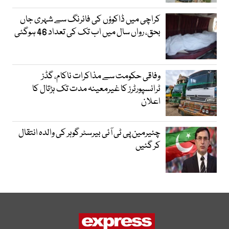
کراچی میں ڈاکوؤں کی فائرنگ سے شہری جاں
بحق، رواں سال میں اب تک کی تعداد 46 ہوگئی
وفاقی حکومت سے مذاکرات ناکام، گڈز
ٹرانسپورٹرز کا غیرمعینہ مدت تک ہڑتال کا
اعلان
چئیرمین پی ٹی آئی بیرسٹر گوہر کی والدہ انتقال
کر گئیں