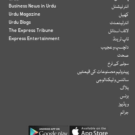
Business News in Urdu
انٹر نیشنل
Urdu Magazine
کھیل
Urdu Blogs
انٹرٹینمنٹ
The Express Tribune
لائف اسٹائل
Express Entertainment
ٹاپ ٹرینڈ
دلچسپ و عجیب
صحت
سونے کے نرخ
پیٹرولیم مصنوعات کی قیمتیں
سائنس و ٹیکنالوجی
بلاگ
بزنس
ویڈیوز
جرائم