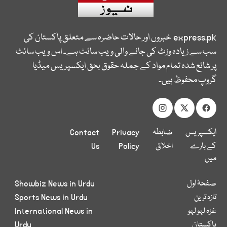
express.pk
خبروں اور حالات حاضرہ سے متعلق پاکستان کی
سب سے زیادہ وزٹ کی جانے والی ویب سائٹ ہے۔ اس ویب سائٹ
پر شائع شدہ تمام مواد کے جملہ حقوق بحق ایکسپریس میڈیا
گروپ محفوظ ہیں۔
ایکسپریس
ضابطہ
Privacy
Contact
کے بارے
اخلاق
Policy
Us
میں
صفحۂ اول
Showbiz News in Urdu
تازہ ترین
Sports News in Urdu
غزہ لہو لہو
International News in
پاکستان
Urdu