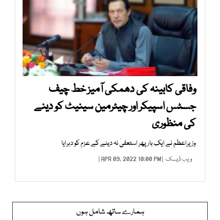
وفاقی کابینہ کی دھمکی آمیز خط چیف
جسٹس اسپیکر اور چیئرمین سینیٹ کو دینے
کی منظوری
وزیراعظم نے ایک بار پھر استعفیٰ نہ دینے کے عزم کو دہرایا
ویب ڈیسک
| APR 09, 2022 10:00 PM |
ہمارے ساتھ شامل ہوں