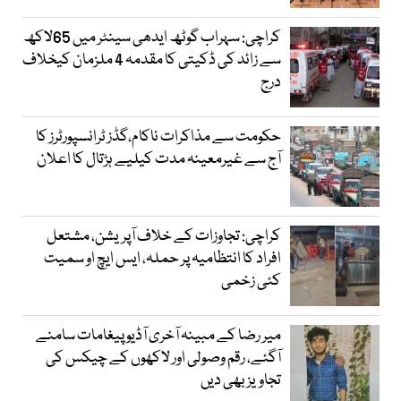
کراچی: سہراب گوٹھ ایدھی سینٹر میں 65لاکھ
سے زائد کی ڈکیتی کا مقدمہ 4 ملزمان کیخلاف
درج
حکومت سے مذاکرات ناکام،گڈز ٹرانسپورٹرز کا
آج سے غیرمعینہ مدت کیلیے ہڑتال کا اعلان
کراچی: تجاوزات کے خلاف آپریشن، مشتعل
افراد کا انتظامیہ پر حملہ، ایس ایچ او سمیت
کئی زخمی
میر رضا کے مبینہ آخری آڈیو پیغامات سامنے
آگئے، رقم وصولی اور لاکھوں کے چیکس کی
تجاویز بھی دیں