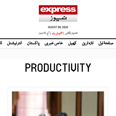
AUGUST 08, 2026
اشتہار لگائیں |
لائیو ٹی وی
| آج کا اخبار
صفحۂ اول
تازہ ترین
کھیل
خاص خبریں
پاکستان
انٹر نیشنل
ٹا
PRODUCTIVITY