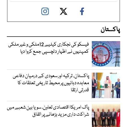
پاکستان
فیسکو کی نجکاری کیلیے 12ملکی و غیر ملکی
کمپنیوں نے اظہارِ دلچسپی جمع کروا دیا
پاکستان، ترکیہ اور سعودی کے درمیان دفاعی
معاہدہ دہائیوں پر محیط تاریخی تعلقات کا
قدرتی ارتقا
پاک امریکا اقتصادی تعاون، سویا بین شعبے میں
شراکت داری مزید بڑھانے پر اتفاق