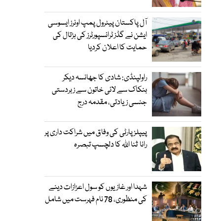
آل پاکستان پیٹرول پمپ اونرز ایسوسی
ایشن نے گڈز ٹرانسپورٹرز کی ہڑتال کی
حمایت کا اعلان کردیا
راولپنڈی: شادی کا جھانسہ دیکر
بنکاک سے لائی خاتون سے زبردستی
جنسی زیادتی، مقدمہ درج
پیپلز پارٹی کی وفاق میں شراکت داری پر
رانا ثنا اللہ کا دلچسپ تبصرہ
شہدا اور غازیوں کو سول اعزازات دینے
کی منظوری، 78 نام فہرست میں شامل