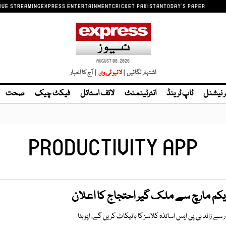
IVE STREAMING
EXPRESS ENTERTAINMENT
CRICKET PAKISTAN
TODAY'S PAPER
AUGUST 08, 2026
اشتہار لگائیں |
| آج کا اخبار
ر نیشنل
ٹاپ ٹرینڈ
انٹرٹینمنٹ
لائف اسٹائل
فیکٹ چیک
صحت
PRODUCTIVITY APP
یکم مارچ سے ملک گیر احتجاج کا اعلان