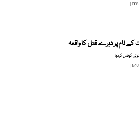
ے نام پر دہرے قتل کا واقعہ
ئی کوقتل کردیا