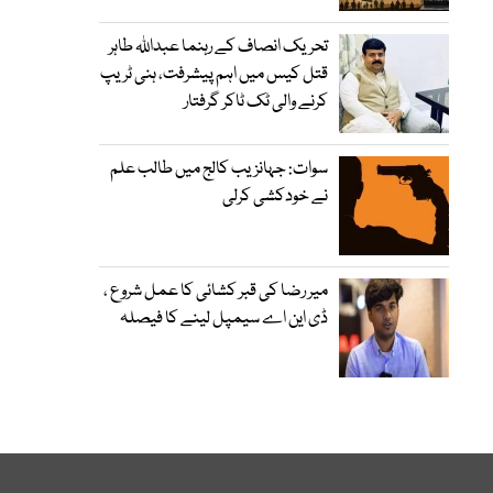
تحریک انصاف کے رہنما عبداللہ طاہر
قتل کیس میں اہم پیشرفت، ہنی ٹریپ
کرنے والی ٹک ٹاکر گرفتار
سوات: جہانزیب کالج میں طالب علم
نے خودکشی کرلی
میر رضا کی قبر کشائی کا عمل شروع ،
ڈی این اے سیمپل لینے کا فیصلہ