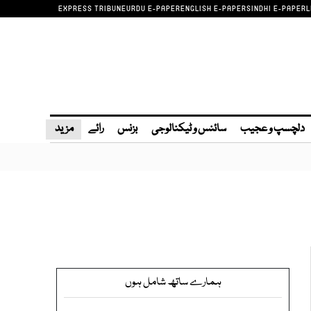
EXPRESS TRIBUNE
URDU E-PAPER
ENGLISH E-PAPER
SINDHI E-PAPER
L
دلچسپ و عجیب
سائنس و ٹیکنالوجی
بزنس
رائے
مزید
ہمارے ساتھ شامل ہوں