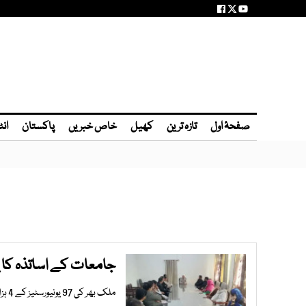
صفحۂ اول
تازہ ترین
کھیل
خاص خبریں
پاکستان
انٹ
جامعات کے اساتذہ کا 
ملک بھر کی 97 یونیورسٹیز کے 4 ہزار سے زائد بی پی ایس اساتذہ کلاسز کا بائیکاٹ کریں گے، اپوبٹا