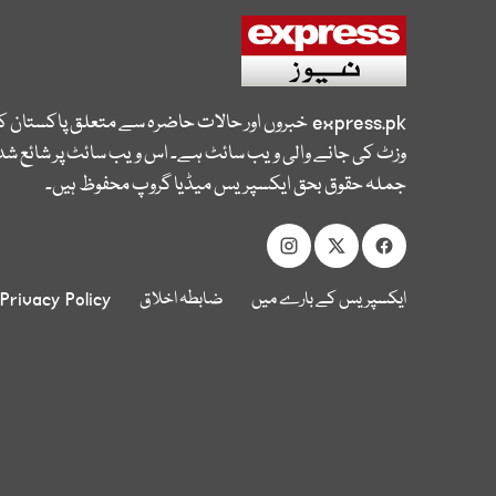
express.pk
خبروں اور حالات حاضرہ سے متعلق پاکستان 
وزٹ کی جانے والی ویب سائٹ ہے۔ اس ویب سائٹ پر شائع شدہ
جملہ حقوق بحق ایکسپریس میڈیا گروپ محفوظ ہیں۔
ایکسپریس کے بارے میں
ضابطہ اخلاق
Privacy Policy