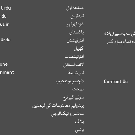
صفحۂ اول
 Urdu
تازہ ترین
rdu
غزہ لہو لہو
ws in
پاکستان
کی سب سے زیادہ
 Urdu
انٹر نیشنل
 تمام مواد کے
کھیل
انٹرٹینمنٹ
bune
لائف اسٹائل
inment
ٹاپ ٹرینڈ
دلچسپ و عجیب
Contact Us
صحت
سونے کے نرخ
پیٹرولیم مصنوعات کی قیمتیں
سائنس و ٹیکنالوجی
بلاگ
بزنس