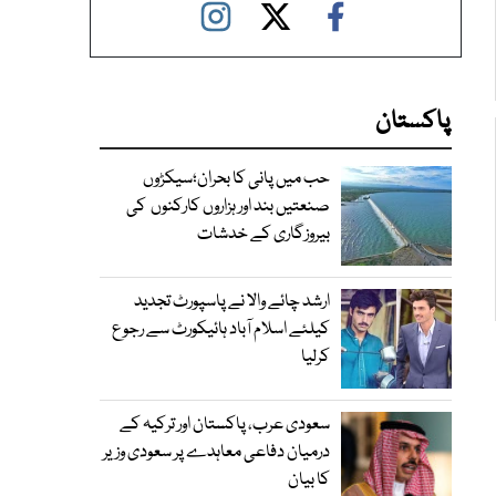
پاکستان
حب میں پانی کا بحران؛سیکڑوں
صنعتیں بند اور ہزاروں کارکنوں کی
بیروزگاری کے خدشات
ارشد چائے والا نے پاسپورٹ تجدید
کیلئے اسلام آباد ہائیکورٹ سے رجوع
کرلیا
سعودی عرب، پاکستان اور ترکیہ کے
درمیان دفاعی معاہدے پر سعودی وزیر
کا بیان