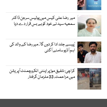
میر رضا علی کیس میں پولیس سرجن ڈاکٹر
سمعیہ سید نے خود کو بے بس قرار دے دیا
’پیسے جلد ادا کر دوں گا‘، میر رضا کے والد کی
اہم آڈیو سامنے آگئی
کراچی: شفیق موڑ پر اینٹی انکروچمنٹ آپریشن
میں مزاحمت، 33 ملزمان گرفتار