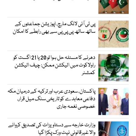
پی ٹی آئی لانگ مارچ، اپوزیشن جماعتوں کے
ساتھ ساتھ پی پی پی سے بھی رابطے کا امکان
دھرنے کا مسئلہ حل ہوا تو 20 یا 21 اگست کو
راولاکوٹ میں الیکشن ممکن: چیف الیکشن
کمشنر
پاکستان، سعودی عرب اور ترکیہ کے درمیان مکہ
دفاعی معاہدے کو تاریخی سنگ میل قرار،
خصوصی نغمہ جاری
وزارت خارجہ سے دستاویزات کی تصدیق کروانے
والا غیرقانونی نیٹ ورک پکڑا گیا