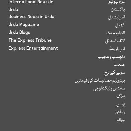
غزہ لہو لہو
International News in
پاکستان
Urdu
Business News in Urdu
انٹر نیشنل
Urdu Magazine
کھیل
Urdu Blogs
انٹرٹینمنٹ
The Express Tribune
لائف اسٹائل
Express Entertainment
ٹاپ ٹرینڈ
دلچسپ و عجیب
صحت
سونے کے نرخ
پیٹرولیم مصنوعات کی قیمتیں
سائنس و ٹیکنالوجی
بلاگ
بزنس
ویڈیوز
جرائم