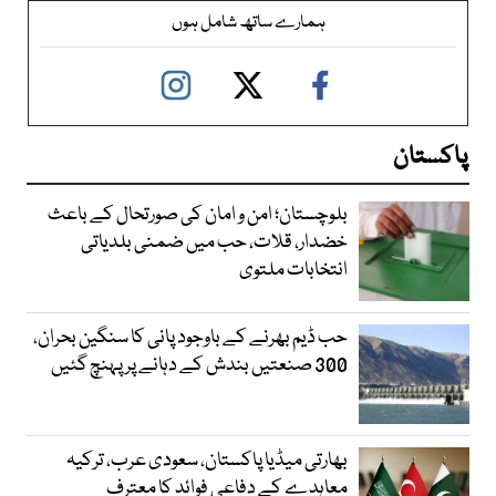
ہمارے ساتھ شامل ہوں
پاکستان
بلوچستان؛ امن و امان کی صورتحال کے باعث
خضدار، قلات، حب میں ضمنی بلدیاتی
انتخابات ملتوی
حب ڈیم بھرنے کے باوجود پانی کا سنگین بحران،
300 صنعتیں بندش کے دہانے پر پہنچ گئیں
بھارتی میڈیا پاکستان، سعودی عرب، ترکیہ
معاہدے کے دفاعی فوائد کا معترف