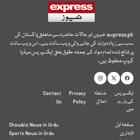
express.pk
خبروں اور حالات حاضرہ سے متعلق پاکستان کی
سب سے زیادہ وزٹ کی جانے والی ویب سائٹ ہے۔ اس ویب سائٹ
پر شائع شدہ تمام مواد کے جملہ حقوق بحق ایکسپریس میڈیا
گروپ محفوظ ہیں۔
ایکسپریس
ضابطہ
Privacy
Contact
کے بارے
اخلاق
Policy
Us
میں
صفحۂ اول
Showbiz News in Urdu
تازہ ترین
Sports News in Urdu