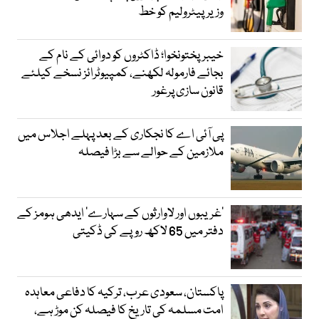
وزیرپیٹرولیم کو خط
خیبرپختونخوا؛ ڈاکٹروں کو دوائی کے نام کے
بجائے فارمولہ لکھنے، کمپیوٹرائز نسخے کیلئے
قانون سازی پرغور
پی آئی اے کا نجکاری کے بعد پہلے اجلاس میں
ملازمین کے حوالے سے بڑا فیصلہ
’غریبوں اور لاوارثوں کے سہارے‘ ایدھی ہومز کے
دفتر میں 65 لاکھ روپے کی ڈکیتی
پاکستان، سعودی عرب، ترکیہ کا دفاعی معاہدہ
امت مسلمہ کی تاریخ کا فیصلہ کن موڑ ہے،