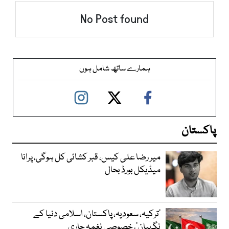
No Post found
ہمارے ساتھ شامل ہوں
پاکستان
میر رضا علی کیس، قبر کشائی کل ہوگی، پرانا
میڈیکل بورڈ بحال
‘ترکیہ، سعودیہ، پاکستان، اسلامی دنیا کے
نگہبان’، خصوصی نغمہ جاری