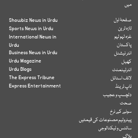
میں
صفحۂ اول
Showbiz News in Urdu
تازہ ترین
Sports News in Urdu
غزہ لہو لہو
International News in
پاکستان
Urdu
Business News in Urdu
انٹر نیشنل
Urdu Magazine
کھیل
Urdu Blogs
انٹرٹینمنٹ
The Express Tribune
لائف اسٹائل
Express Entertainment
ٹاپ ٹرینڈ
دلچسپ و عجیب
صحت
سونے کے نرخ
پیٹرولیم مصنوعات کی قیمتیں
سائنس و ٹیکنالوجی
بلاگ