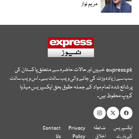
مریم نواز
express.pk
خبروں اور حالات حاضرہ سے متعلق پاکستان کی
سب سے زیادہ وزٹ کی جانے والی ویب سائٹ ہے۔ اس ویب سائٹ
پر شائع شدہ تمام مواد کے جملہ حقوق بحق ایکسپریس میڈیا
گروپ محفوظ ہیں۔
ایکسپریس
ضابطہ
Privacy
Contact
کے بارے
اخلاق
Policy
Us