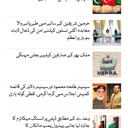
حرمین شریفین کے سائے میں طے پانے والا
معاہدہ اگلی نسلوں کیلئے امن کی ڈھال ثابت
ہو، وزیراعظم
ملک بھر کے صارفین کیلیے بجلی مہنگی
سینیٹر طلحہ محمود اور سینیٹر دلاور کی قائمہ
کمیٹی اجلاس میں گرما گرمی، لفظی گولہ باری
وعدے کے مطابق ڈیلی پرائسنگ میکانزم کا
جائزہ لیا جائے، پیٹرول پمپ مالکان کا