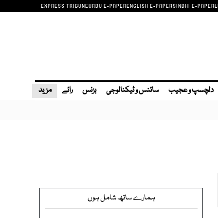
EXPRESS TRIBUNE
URDU E-PAPER
ENGLISH E-PAPER
SINDHI E-PAPER
L
دلچسپ و عجیب
سائنس و ٹیکنالوجی
بزنس
رائے
مزید
ہمارے ساتھ شامل ہوں