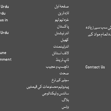
صفحۂ اول
 Urdu
تازہ ترین
rdu
غزہ لہو لہو
ws in
پاکستان
کی سب سے زیادہ
 Urdu
انٹر نیشنل
 تمام مواد کے
کھیل
انٹرٹینمنٹ
bune
لائف اسٹائل
inment
ٹاپ ٹرینڈ
دلچسپ و عجیب
Contact Us
صحت
سونے کے نرخ
پیٹرولیم مصنوعات کی قیمتیں
سائنس و ٹیکنالوجی
بلاگ
بزنس