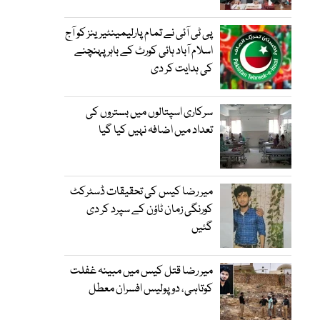
پی ٹی آئی نے تمام پارلیمینٹیرینز کو آج
اسلام آباد ہائی کورٹ کے باہر پہنچنے
کی ہدایت کر دی
سرکاری اسپتالوں میں بستروں کی
تعداد میں اضافہ نہیں کیا گیا
میر رضا کیس کی تحقیقات ڈسٹرکٹ
کورنگی زمان ٹاؤن کے سپرد کر دی
گئیں
میر رضا قتل کیس میں مبینہ غفلت
کوتاہی، دو پولیس افسران معطل