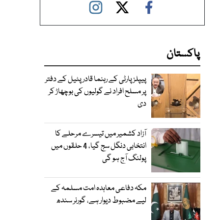
پاکستان
پیپلز پارٹی کے رہنما قادر پٹیل کے دفتر
پر مسلح افراد نے گولیوں کی بوچھاڑ کر
دی
آزاد کشمیر میں تیسرے مرحلے کا
انتخابی دنگل سج گیا، 4 حلقوں میں
پولنگ آج ہو گی
مکہ دفاعی معاہدہ امت مسلمہ کے
لیے مضبوط دیوار ہے، گورنر سندھ