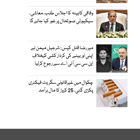
وفاقی کابینہ کا اجلاس طلب، معاشی،
سیکیورٹی صورتحال پر غور کیا جائےگا
میر رضا قتل کیس: شرجیل میمن نے
اپنی اور بیٹے کی کردار کشی کیخلاف
این سی سی آئی اے سے رجوع کرلیا
چکوال میں غیرقانونی سگریٹ فیکٹری
پکڑی گئی، 25 کروڑ کا مال برآمد