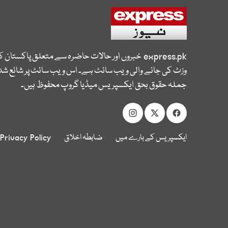
express.pk
خبروں اور حالات حاضرہ سے متعلق پاکستان 
وزٹ کی جانے والی ویب سائٹ ہے۔ اس ویب سائٹ پر شائع شدہ
جملہ حقوق بحق ایکسپریس میڈیا گروپ محفوظ ہیں۔
ایکسپریس کے بارے میں
ضابطہ اخلاق
Privacy Policy