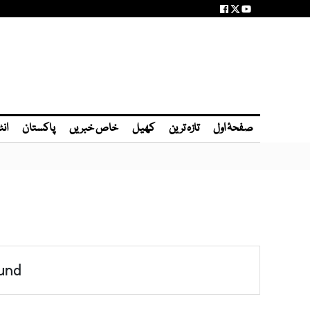
صفحۂ اول
تازہ ترین
کھیل
خاص خبریں
پاکستان
انٹ
und