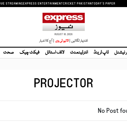
IVE STREAMING
EXPRESS ENTERTAINMENT
CRICKET PAKISTAN
TODAY'S PAPER
AUGUST 10, 2026
اشتہار لگائیں |
| آج کا اخبار
ر نیشنل
ٹاپ ٹرینڈ
انٹرٹینمنٹ
لائف اسٹائل
فیکٹ چیک
صحت
PROJECTOR
No Post fo