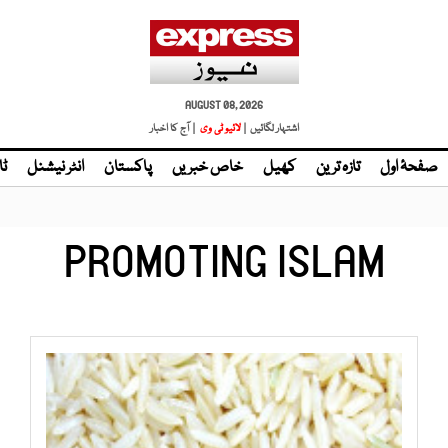
AUGUST 08, 2026
اشتہار لگائیں |
لائیو ٹی وی
| آج کا اخبار
صفحۂ اول
تازہ ترین
کھیل
خاص خبریں
پاکستان
انٹر نیشنل
ٹا
PROMOTING ISLAM