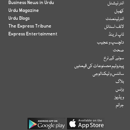
Business News in Urdu
انٹر نیشنل
Urdu Magazine
کھیل
Urdu Blogs
انٹرٹینمنٹ
The Express Tribune
لائف اسٹائل
Express Entertainment
ٹاپ ٹرینڈ
دلچسپ و عجیب
صحت
سونے کے نرخ
پیٹرولیم مصنوعات کی قیمتیں
سائنس و ٹیکنالوجی
بلاگ
بزنس
ویڈیوز
جرائم