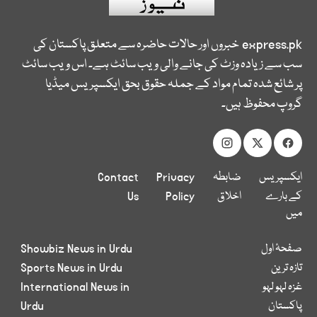
express.pk
خبروں اور حالات حاضرہ سے متعلق پاکستان کی
سب سے زیادہ وزٹ کی جانے والی ویب سائٹ ہے۔ اس ویب سائٹ
پر شائع شدہ تمام مواد کے جملہ حقوق بحق ایکسپریس میڈیا
گروپ محفوظ ہیں۔
ایکسپریس
ضابطہ
Privacy
Contact
کے بارے
اخلاق
Policy
Us
میں
صفحۂ اول
Showbiz News in Urdu
تازہ ترین
Sports News in Urdu
غزہ لہو لہو
International News in
پاکستان
Urdu