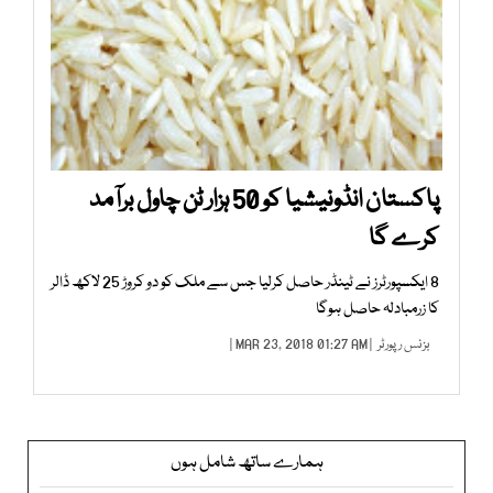
پاکستان انڈونیشیا کو 50 ہزار ٹن چاول برآمد
کرے گا
8 ایکسپورٹرز نے ٹینڈر حاصل کرلیا جس سے ملک کو دو کروڑ 25 لاکھ ڈالر
کا زرمبادلہ حاصل ہوگا
بزنس رپورٹر
| MAR 23, 2018 01:27 AM |
ہمارے ساتھ شامل ہوں