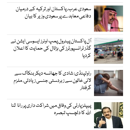
سعودی عرب، پاکستان اور ترکیہ کے درمیان
دفاعی معاہدے پر سعودی وزیر کا بیان
آل پاکستان پیٹرول پمپ اونرز ایسوسی ایشن نے
گڈز ٹرانسپورٹرز کی ہڑتال کی حمایت کا اعلان
کردیا
راولپنڈی: شادی کا جھانسہ دیکر بنکاک سے
لائی خاتون سے زبردستی جنسی زیادتی، ملزم
گرفتار
پیپلز پارٹی کی وفاق میں شراکت داری پر رانا ثنا
اللہ کا دلچسپ تبصرہ