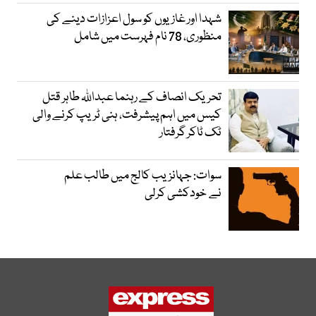
شہدا اور غازیوں کو سول اعزازات دینے کی
منظوری، 78 نام فہرست میں شامل
تحریک انصاف کے رہنما عبداللہ طاہر قتل
کیس میں اہم پیشرفت، ہنی ٹریپ کرنے والی
ٹک ٹاکر گرفتار
سوات: جہانزیب کالج میں طالب علم
نے خودکشی کرلی