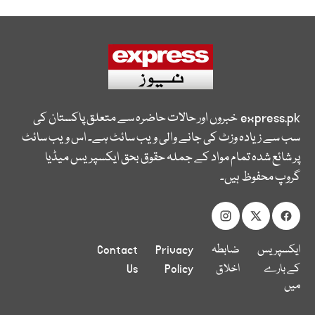
express.pk
خبروں اور حالات حاضرہ سے متعلق پاکستان کی
سب سے زیادہ وزٹ کی جانے والی ویب سائٹ ہے۔ اس ویب سائٹ
پر شائع شدہ تمام مواد کے جملہ حقوق بحق ایکسپریس میڈیا
گروپ محفوظ ہیں۔
ایکسپریس
ضابطہ
Privacy
Contact
کے بارے
اخلاق
Policy
Us
میں