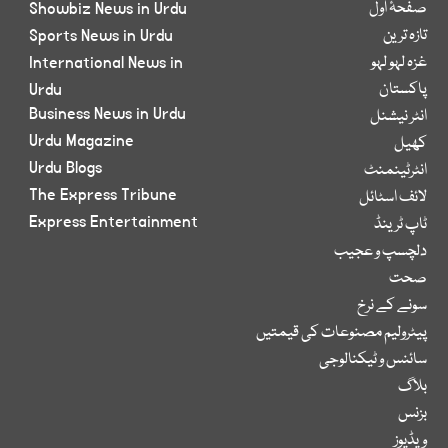
صفحۂ اول
Showbiz News in Urdu
تازہ ترین
Sports News in Urdu
غزہ لہو لہو
International News in
پاکستان
Urdu
Business News in Urdu
انٹر نیشنل
Urdu Magazine
کھیل
Urdu Blogs
انٹرٹینمنٹ
The Express Tribune
لائف اسٹائل
Express Entertainment
ٹاپ ٹرینڈ
دلچسپ و عجیب
صحت
سونے کے نرخ
پیٹرولیم مصنوعات کی قیمتیں
سائنس و ٹیکنالوجی
بلاگ
بزنس
ویڈیوز