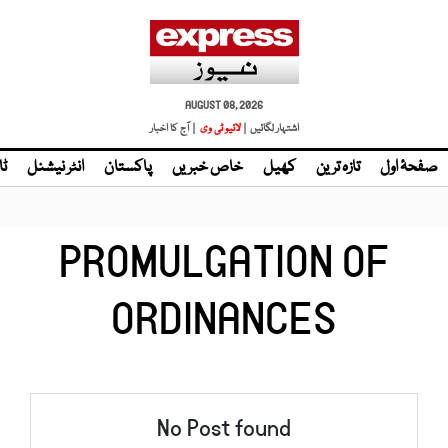
AUGUST 08, 2026
اشتہار لگائیں |
| آج کا اخبار
صفحۂ اول
تازہ ترین
کھیل
خاص خبریں
پاکستان
انٹر نیشنل
ٹا
PROMULGATION OF
ORDINANCES
No Post found