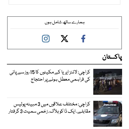
ہمارے ساتھ شامل ہوں
پاکستان
کراچی: لائنز ایریا کے مکینوں کا 15 روز سے پانی
کی فراہمی معطل ہونے پر احتجاج
کراچی: مختلف علاقوں میں 3 مبینہ پولیس
مقابلے، ایک ڈاکو ہلاک، زخمی سمیت 3 گرفتار