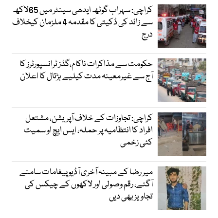
کراچی: سہراب گوٹھ ایدھی سینٹر میں 65لاکھ
سے زائد کی ڈکیتی کا مقدمہ 4 ملزمان کیخلاف
درج
حکومت سے مذاکرات ناکام،گڈز ٹرانسپورٹرز کا
آج سے غیرمعینہ مدت کیلیے ہڑتال کا اعلان
کراچی: تجاوزات کے خلاف آپریشن، مشتعل
افراد کا انتظامیہ پر حملہ، ایس ایچ او سمیت
کئی زخمی
میر رضا کے مبینہ آخری آڈیو پیغامات سامنے
آگئے، رقم وصولی اور لاکھوں کے چیکس کی
تجاویز بھی دیں