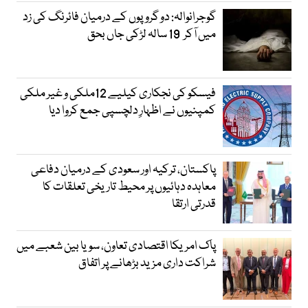
گوجرانوالہ: دو گروپوں کے درمیان فائرنگ کی زد
میں آکر 19 سالہ لڑکی جاں بحق
فیسکو کی نجکاری کیلیے 12ملکی و غیر ملکی
کمپنیوں نے اظہارِ دلچسپی جمع کروا دیا
پاکستان، ترکیہ اور سعودی کے درمیان دفاعی
معاہدہ دہائیوں پر محیط تاریخی تعلقات کا
قدرتی ارتقا
پاک امریکا اقتصادی تعاون، سویا بین شعبے میں
شراکت داری مزید بڑھانے پر اتفاق