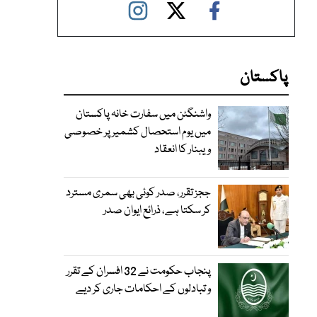
پاکستان
واشنگٹن میں سفارت خانہ پاکستان
میں یوم استحصال کشمیر پر خصوصی
ویبنار کا انعقاد
ججز تقرر، صدر کوئی بھی سمری مسترد
کر سکتا ہے، ذرائع ایوان صدر
پنجاب حکومت نے 32 افسران کے تقرر
و تبادلوں کے احکامات جاری کر دیے