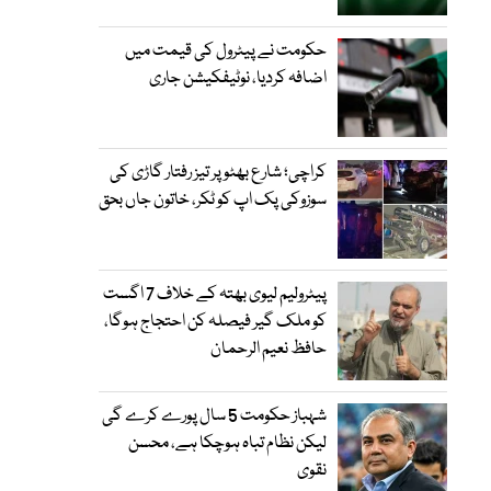
حکومت نے پیٹرول کی قیمت میں
اضافہ کردیا، نوٹیفکیشن جاری
کراچی؛ شارع بھٹو پر تیز رفتار گاڑی کی
سوزوکی پک اپ کو ٹکر، خاتون جاں بحق
پیٹرولیم لیوی بھتہ کے خلاف 7 اگست
کو ملک گیر فیصلہ کن احتجاج ہوگا،
حافظ نعیم الرحمان
شہباز حکومت 5 سال پورے کرے گی
لیکن نظام تباہ ہوچکا ہے، محسن
نقوی