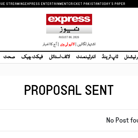
IVE STREAMING
EXPRESS ENTERTAINMENT
CRICKET PAKISTAN
TODAY'S PAPER
AUGUST 06, 2026
اشتہار لگائیں |
| آج کا اخبار
ر نیشنل
ٹاپ ٹرینڈ
انٹرٹینمنٹ
لائف اسٹائل
فیکٹ چیک
صحت
PROPOSAL SENT
No Post fo