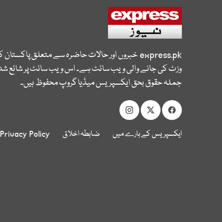
express.pk
خبروں اور حالات حاضرہ سے متعلق پاکستان 
وزٹ کی جانے والی ویب سائٹ ہے۔ اس ویب سائٹ پر شائع شدہ
جملہ حقوق بحق ایکسپریس میڈیا گروپ محفوظ ہیں۔
ایکسپریس کے بارے میں
ضابطہ اخلاق
Privacy Policy