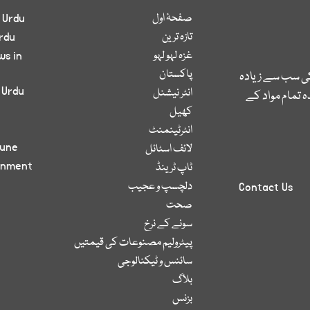
صفحۂ اول
 Urdu
تازہ ترین
rdu
غزہ لہو لہو
ws in
پاکستان
کی سب سے زیادہ
 Urdu
انٹر نیشنل
 تمام مواد کے
کھیل
انٹرٹینمنٹ
bune
لائف اسٹائل
inment
ٹاپ ٹرینڈ
دلچسپ و عجیب
Contact Us
صحت
سونے کے نرخ
پیٹرولیم مصنوعات کی قیمتیں
سائنس و ٹیکنالوجی
بلاگ
بزنس