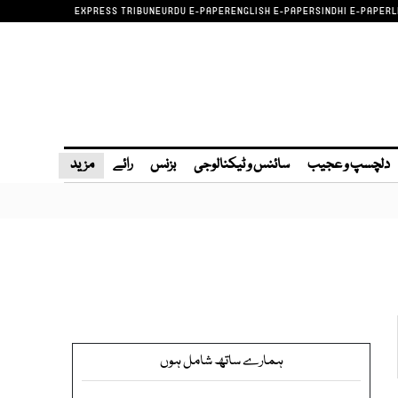
EXPRESS TRIBUNE
URDU E-PAPER
ENGLISH E-PAPER
SINDHI E-PAPER
L
دلچسپ و عجیب
سائنس و ٹیکنالوجی
بزنس
رائے
مزید
ہمارے ساتھ شامل ہوں