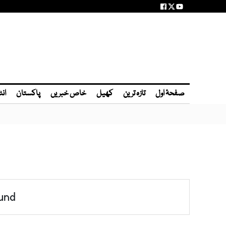
صفحۂ اول
تازہ ترین
کھیل
خاص خبریں
پاکستان
انٹ
und