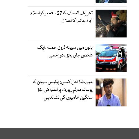
تحریک انصاف کا 27 ستمبر کو اسلام
آباد جانے کا اعلان
بنوں میں مبینہ ڈرون حملہ، ایک
شخص جاں بحق، دو زخمی
میر رضا قتل کیس: پولیس سرجن کا
پوسٹ مارٹم رپورٹ پر اعتراض، 14
سنگین خامیوں کی نشاندہی