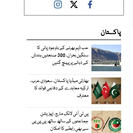
پاکستان
حب ڈیم بھرنے کے باوجود پانی کا
سنگین بحران، 300 صنعتیں بندش
کے دہانے پر پہنچ گئیں
بھارتی میڈیا پاکستان، سعودی عرب،
ترکیہ معاہدے کے دفاعی فوائد کا
معترف
پی ٹی آئی لانگ مارچ، اپوزیشن
جماعتوں کے ساتھ ساتھ پی پی پی
سے بھی رابطے کا امکان