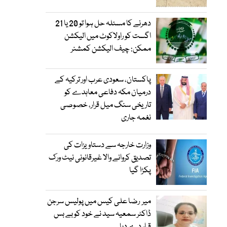
دھرنے کا مسئلہ حل ہوا تو 20 یا 21
اگست کو راولاکوٹ میں الیکشن
ممکن: چیف الیکشن کمشنر
پاکستان، سعودی عرب اور ترکیہ کے
درمیان مکہ دفاعی معاہدے کو
تاریخی سنگ میل قرار، خصوصی
نغمہ جاری
وزارت خارجہ سے دستاویزات کی
تصدیق کروانے والا غیرقانونی نیٹ ورک
پکڑا گیا
میر رضا علی کیس میں پولیس سرجن
ڈاکٹر سمعیہ سید نے خود کو بے بس