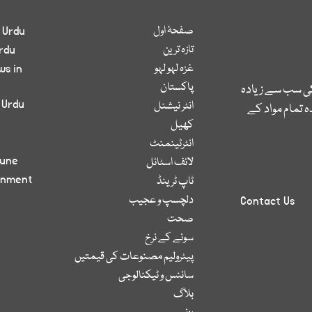
صفحۂ اول
 Urdu
تازہ ترین
rdu
غزہ لہو لہو
ws in
پاکستان
کی سب سے زیادہ
 Urdu
انٹر نیشنل
 تمام مواد کے
کھیل
انٹرٹینمنٹ
bune
لائف اسٹائل
inment
ٹاپ ٹرینڈ
دلچسپ و عجیب
Contact Us
صحت
سونے کے نرخ
پیٹرولیم مصنوعات کی قیمتیں
سائنس و ٹیکنالوجی
بلاگ