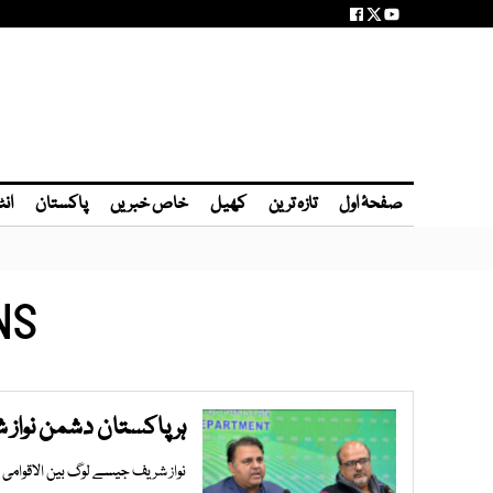
صفحۂ اول
تازہ ترین
کھیل
خاص خبریں
پاکستان
انٹ
NS
ہر پاکستان دشمن نواز
نواز شریف جیسے لوگ بین الاقوامی 