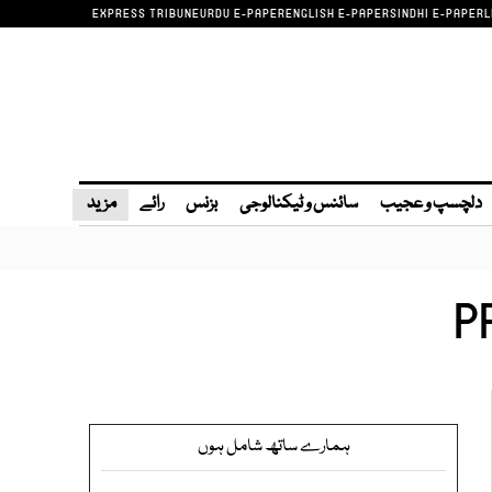
EXPRESS TRIBUNE
URDU E-PAPER
ENGLISH E-PAPER
SINDHI E-PAPER
L
دلچسپ و عجیب
سائنس و ٹیکنالوجی
بزنس
رائے
مزید
P
ہمارے ساتھ شامل ہوں