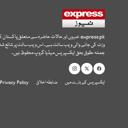
express.pk
خبروں اور حالات حاضرہ سے متعلق پاکستان 
وزٹ کی جانے والی ویب سائٹ ہے۔ اس ویب سائٹ پر شائع شدہ
جملہ حقوق بحق ایکسپریس میڈیا گروپ محفوظ ہیں۔
ایکسپریس کے بارے میں
ضابطہ اخلاق
Privacy Policy