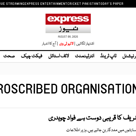
IVE STREAMING
EXPRESS ENTERTAINMENT
CRICKET PAKISTAN
TODAY'S PAPER
AUGUST 08, 2026
اشتہار لگائیں |
| آج کا اخبار
ر نیشنل
ٹاپ ٹرینڈ
انٹرٹینمنٹ
لائف اسٹائل
فیکٹ چیک
صحت
ROSCRIBED ORGANISATIO
 شریف کا قریبی دوست ہے فواد چوہدری
سازشوں میں مددگار بن جاتے ہیں، وزیر اطلاعات