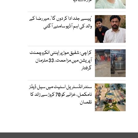
قرار دے دیا
’پیسے جلد ادا کر دوں گا‘، میر رضا کے
والد کی اہم آڈیو سامنے آگئی
کراچی: شفیق موڑ پر اینٹی انکروچمنٹ
آپریشن میں مزاحمت، 33 ملزمان
گرفتار
سندر انڈسٹریل اسٹیٹ میں سیل ڈیڈز
نامکمل، خزانے کو 70 کروڑ سے زائد کا
نقصان