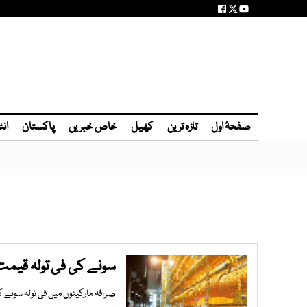
صفحۂ اول
تازہ ترین
کھیل
خاص خبریں
پاکستان
انٹ
سونے کی فی تولہ قیمت میں 100 رو
صرافہ مارکیٹوں میں فی تولہ سونے کی قیمت بڑھ 