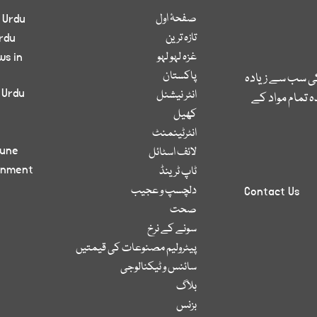
صفحۂ اول
 Urdu
تازہ ترین
rdu
غزہ لہو لہو
ws in
پاکستان
کی سب سے زیادہ
 Urdu
انٹر نیشنل
 تمام مواد کے
کھیل
انٹرٹینمنٹ
bune
لائف اسٹائل
inment
ٹاپ ٹرینڈ
دلچسپ و عجیب
Contact Us
صحت
سونے کے نرخ
پیٹرولیم مصنوعات کی قیمتیں
سائنس و ٹیکنالوجی
بلاگ
بزنس