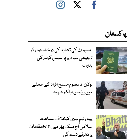
پاکستان
پاسپورٹ کی تجدید کی درخواستوں کو
ترجیحی بنیاد پر پراسیس کرنے کی
ہدایت
بولان؛ نامعلوم مسلح افراد کے حملے
میں پولیس اہلکار شہید
پیٹرولیم لیوی کیخلاف جماعت
اسلامی آج ملک بھر میں 510 مقامات
پر دھرنے دے گی