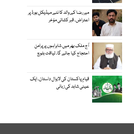
میر رضا کے والد کا نئے میڈیکل بورڈ پر
اعتراض، قبر کشائی مؤخر
آج ملک بھر میں شاہراہوں پر پرامن
احتجاج کیا جائے گا، لیاقت بلوچ
قیامِ پاکستان کی لازوال داستان، ایک
عینی شاہد کی زبانی