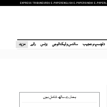
EXPRESS TRIBUNE
URDU E-PAPER
ENGLISH E-PAPER
SINDHI E-PAPER
L
دلچسپ و عجیب
سائنس و ٹیکنالوجی
بزنس
رائے
مزید
ہمارے ساتھ شامل ہوں