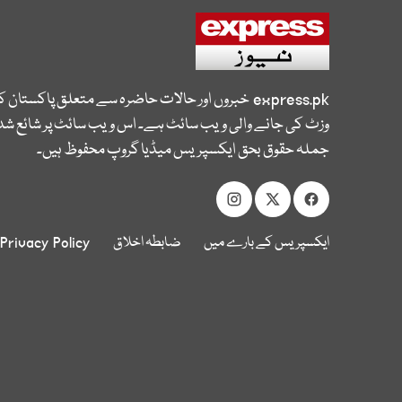
express.pk
خبروں اور حالات حاضرہ سے متعلق پاکستان 
وزٹ کی جانے والی ویب سائٹ ہے۔ اس ویب سائٹ پر شائع شدہ
جملہ حقوق بحق ایکسپریس میڈیا گروپ محفوظ ہیں۔
ایکسپریس کے بارے میں
ضابطہ اخلاق
Privacy Policy