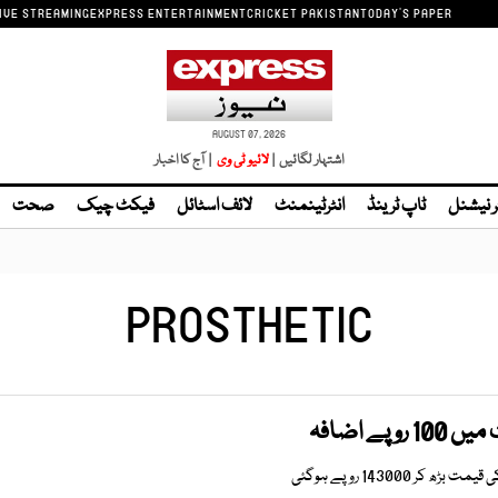
IVE STREAMING
EXPRESS ENTERTAINMENT
CRICKET PAKISTAN
TODAY'S PAPER
AUGUST 07, 2026
اشتہار لگائیں |
| آج کا اخبار
ر نیشنل
ٹاپ ٹرینڈ
انٹرٹینمنٹ
لائف اسٹائل
فیکٹ چیک
صحت
PROSTHETIC
پے اضافہ
کر 143000 روپے ہوگئی