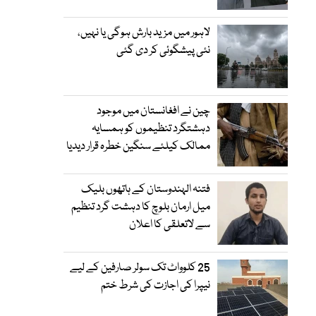
لاہور میں مزید بارش ہوگی یا نہیں،
نئی پیشگوئی کر دی گئی
چین نے افغانستان میں موجود
دہشتگرد تنظیموں کو ہمسایہ
ممالک کیلئے سنگین خطرہ قرار دیدیا
فتنہ الہندوستان کے ہاتھوں بلیک
میل ارمان بلوچ کا دہشت گرد تنظیم
سے لاتعلقی کا اعلان
25 کلوواٹ تک سولر صارفین کے لیے
نیپرا کی اجازت کی شرط ختم