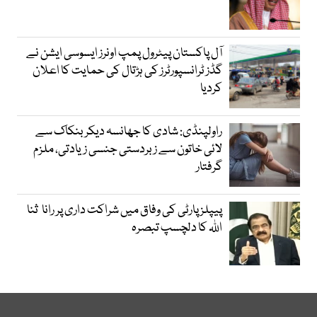
آل پاکستان پیٹرول پمپ اونرز ایسوسی ایشن نے
گڈز ٹرانسپورٹرز کی ہڑتال کی حمایت کا اعلان
کردیا
راولپنڈی: شادی کا جھانسہ دیکر بنکاک سے
لائی خاتون سے زبردستی جنسی زیادتی، ملزم
گرفتار
پیپلز پارٹی کی وفاق میں شراکت داری پر رانا ثنا
اللہ کا دلچسپ تبصرہ