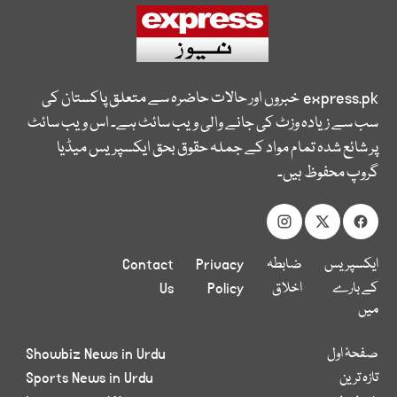
express.pk
خبروں اور حالات حاضرہ سے متعلق پاکستان کی
سب سے زیادہ وزٹ کی جانے والی ویب سائٹ ہے۔ اس ویب سائٹ
پر شائع شدہ تمام مواد کے جملہ حقوق بحق ایکسپریس میڈیا
گروپ محفوظ ہیں۔
ایکسپریس
ضابطہ
Privacy
Contact
کے بارے
اخلاق
Policy
Us
میں
صفحۂ اول
Showbiz News in Urdu
تازہ ترین
Sports News in Urdu