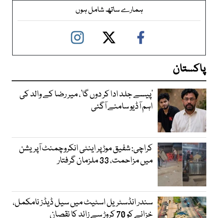
ہمارے ساتھ شامل ہوں
پاکستان
’پیسے جلد ادا کر دوں گا‘، میر رضا کے والد کی
اہم آڈیو سامنے آگئی
کراچی: شفیق موڑ پر اینٹی انکروچمنٹ آپریشن
میں مزاحمت، 33 ملزمان گرفتار
سندر انڈسٹریل اسٹیٹ میں سیل ڈیڈز نامکمل،
خزانے کو 70 کروڑ سے زائد کا نقصان