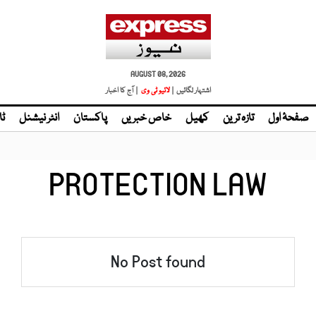
AUGUST 08, 2026
اشتہار لگائیں |
| آج کا اخبار
صفحۂ اول
تازہ ترین
کھیل
خاص خبریں
پاکستان
انٹر نیشنل
ٹا
PROTECTION LAW
No Post found