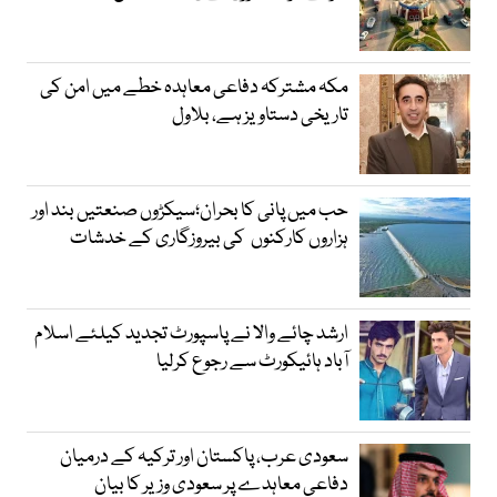
مکہ مشترکہ دفاعی معاہدہ خطے میں امن کی
تاریخی دستاویز ہے، بلاول
حب میں پانی کا بحران؛سیکڑوں صنعتیں بند اور
ہزاروں کارکنوں کی بیروزگاری کے خدشات
ارشد چائے والا نے پاسپورٹ تجدید کیلئے اسلام
آباد ہائیکورٹ سے رجوع کرلیا
سعودی عرب، پاکستان اور ترکیہ کے درمیان
دفاعی معاہدے پر سعودی وزیر کا بیان