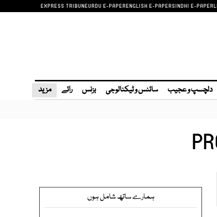
EXPRESS TRIBUNE
URDU E-PAPER
ENGLISH E-PAPER
SINDHI E-PAPER
L
دلچسپ و عجیب
سائنس و ٹیکنالوجی
بزنس
رائے
مزید
PR
ہمارے ساتھ شامل ہوں