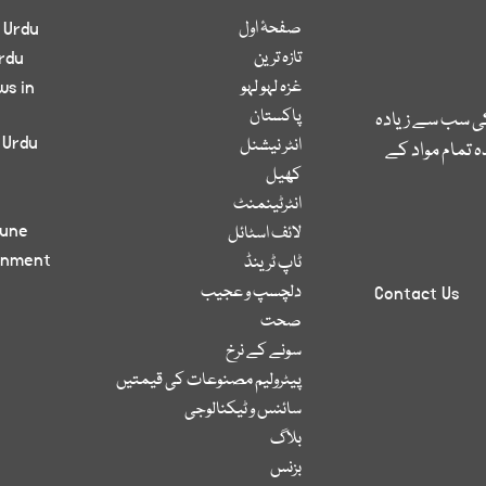
صفحۂ اول
 Urdu
تازہ ترین
rdu
غزہ لہو لہو
ws in
پاکستان
کی سب سے زیادہ
 Urdu
انٹر نیشنل
 تمام مواد کے
کھیل
انٹرٹینمنٹ
bune
لائف اسٹائل
inment
ٹاپ ٹرینڈ
دلچسپ و عجیب
Contact Us
صحت
سونے کے نرخ
پیٹرولیم مصنوعات کی قیمتیں
سائنس و ٹیکنالوجی
بلاگ
بزنس