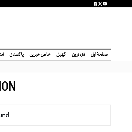
صفحۂ اول
تازہ ترین
کھیل
خاص خبریں
پاکستان
انٹ
ION
und