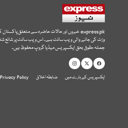
express.pk
خبروں اور حالات حاضرہ سے متعلق پاکستان 
وزٹ کی جانے والی ویب سائٹ ہے۔ اس ویب سائٹ پر شائع شدہ
جملہ حقوق بحق ایکسپریس میڈیا گروپ محفوظ ہیں۔
ایکسپریس کے بارے میں
ضابطہ اخلاق
Privacy Policy