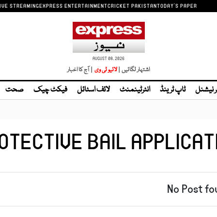
IVE STREAMING
EXPRESS ENTERTAINMENT
CRICKET PAKISTAN
TODAY'S PAPER
AUGUST 08, 2026
اشتہار لگائیں |
لائیو ٹی وی
| آج کا اخبار
ر نیشنل
ٹاپ ٹرینڈ
انٹرٹینمنٹ
لائف اسٹائل
فیکٹ چیک
صحت
OTECTIVE BAIL APPLICAT
No Post fo