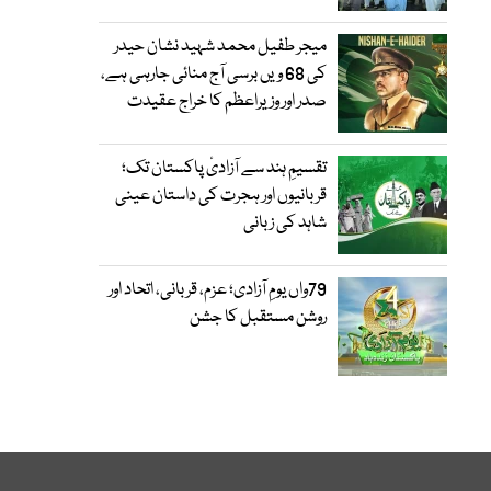
میجر طفیل محمد شہید نشان حیدر
کی 68 ویں برسی آج منائی جارہی ہے،
صدر اور وزیراعظم کا خراج عقیدت
تقسیمِ ہند سے آزادیٔ پاکستان تک؛
قربانیوں اور ہجرت کی داستان عینی
شاہد کی زبانی
79واں یومِ آزادی؛ عزم، قربانی، اتحاد اور
روشن مستقبل کا جشن