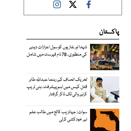
پاکستان
شہدا اور غازیوں کو سول اعزازات دینے
کی منظوری، 78 نام فہرست میں شامل
تحریک انصاف کے رہنما عبداللہ طاہر
قتل کیس میں اہم پیشرفت، ہنی ٹریپ
کرنے والی ٹک ٹاکر گرفتار
سوات: جہانزیب کالج میں طالب علم
نے خودکشی کرلی