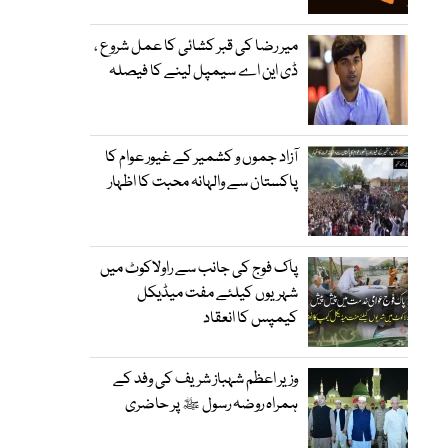
میر رضا کی قبر کشائی کا عمل شروع ،
ڈی این اے سیمپل لینے کا فیصلہ
آزاد جموں و کشمیر کے غیور عوام کا
پاکستان سے والہانہ محبت کا اظہار
پاک فوج کی جانب سے راولاکوٹ میں
شہریوں کیلئے مفت میڈیکل
کیمپس کا انعقاد
وزیر اعظم شہباز شریف کی وفد کے
ہمراہ روضہ رسول ﷺ پر حاضری