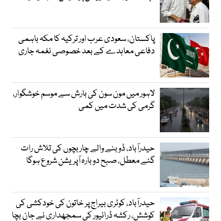
پاکستان، سعودی عرب اور ترکیہ کا مکہ باہمی
دفاعی معاہدے کے بعد خصوصی نغمہ جاری
لاہور میں مون سون کی بارش سے موسم خوشگوار،
گرمی کی شدت میں کمی
حیدرآباد، ڈوبنے والے چار بچوں کی تلاش رات
گئے معطل، صبح دوبارہ آپریشن شروع ہوگا
حیدرآباد، کوٹری بیراج پر خاتون کی خودکشی کی
کوشش، رکشہ ڈرائیور کی سمجھداری نے جان بچا