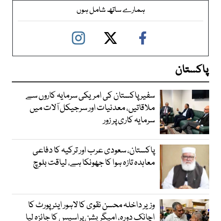
ہمارے ساتھ شامل ہوں
پاکستان
سفیر پاکستان کی امریکی سرمایہ کاروں سے
ملاقاتیں، معدنیات اور سرجیکل آلات میں
سرمایہ کاری پر زور
پاکستان، سعودی عرب اور ترکیہ کا دفاعی
معاہدہ تازہ ہوا کا جھونکا ہے، لیاقت بلوچ
وزیر داخلہ محسن نقوی کا لاہور ایئر پورٹ کا
اچانک دورہ، امیگریشن پراسیس کا جائزہ لیا