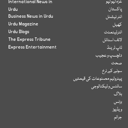
غزہ لہو لہو
International News in
پاکستان
Urdu
Business News in Urdu
انٹر نیشنل
Urdu Magazine
کھیل
Urdu Blogs
انٹرٹینمنٹ
The Express Tribune
لائف اسٹائل
Express Entertainment
ٹاپ ٹرینڈ
دلچسپ و عجیب
صحت
سونے کے نرخ
پیٹرولیم مصنوعات کی قیمتیں
سائنس و ٹیکنالوجی
بلاگ
بزنس
ویڈیوز
جرائم