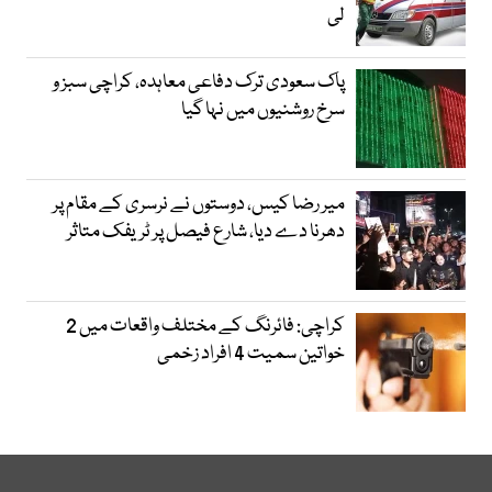
لی
پاک سعودی ترک دفاعی معاہدہ، کراچی سبز و
سرخ روشنیوں میں نہا گیا
میر رضا کیس، دوستوں نے نرسری کے مقام پر
دھرنا دے دیا، شارع فیصل پر ٹریفک متاثر
کراچی: فائرنگ کے مختلف واقعات میں 2
خواتین سمیت 4 افراد زخمی