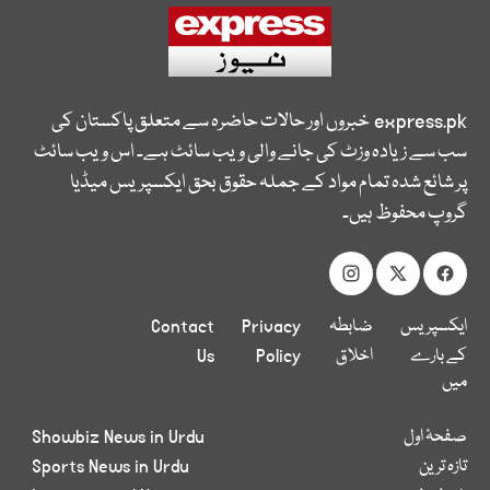
express.pk
خبروں اور حالات حاضرہ سے متعلق پاکستان کی
سب سے زیادہ وزٹ کی جانے والی ویب سائٹ ہے۔ اس ویب سائٹ
پر شائع شدہ تمام مواد کے جملہ حقوق بحق ایکسپریس میڈیا
گروپ محفوظ ہیں۔
ایکسپریس
ضابطہ
Privacy
Contact
کے بارے
اخلاق
Policy
Us
میں
صفحۂ اول
Showbiz News in Urdu
تازہ ترین
Sports News in Urdu