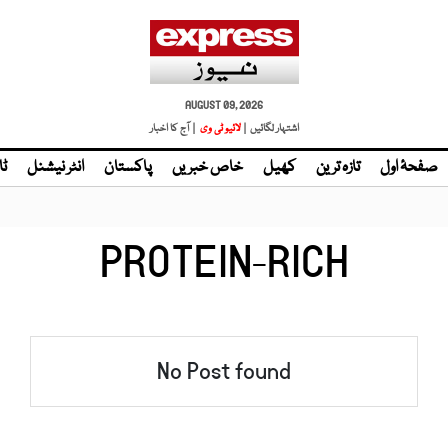
AUGUST 09, 2026
اشتہار لگائیں |
لائیو ٹی وی
| آج کا اخبار
صفحۂ اول
تازہ ترین
کھیل
خاص خبریں
پاکستان
انٹر نیشنل
ٹا
PROTEIN-RICH
No Post found