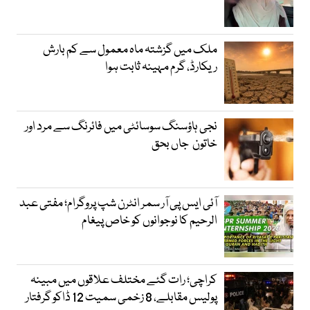
ملک میں گزشتہ ماہ معمول سے کم بارش
ریکارڈ، گرم مہینہ ثابت ہوا
نجی ہاؤسنگ سوسائٹی میں فائرنگ سے مرد اور
خاتون جاں بحق
آئی ایس پی آر سمر انٹرن شپ پروگرام؛ مفتی عبد
الرحیم کا نوجوانوں کو خاص پیغام
کراچی؛ رات گئے مختلف علاقوں میں مبینہ
پولیس مقابلے، 8 زخمی سمیت 12 ڈاکو گرفتار