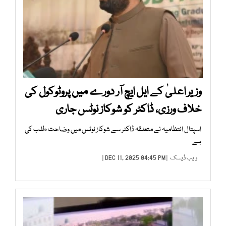
وزیر اعلیٰ کے ایل ایچ آر دورے میں پروٹوکول کی
خلاف ورزی، ڈاکٹر کو شوکاز نوٹس جاری
اسپتال انتظامیہ نے متعلقہ ڈاکٹر سے شوکاز نوٹس میں وضاحت طلب کی
ہے
ویب ڈیسک
| DEC 11, 2025 04:45 PM |