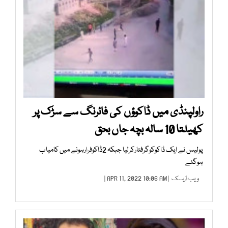
راولپنڈی میں ڈاکوؤں کی فائرنگ سے سڑک پر
کھیلتا 10 سالہ بچہ جاں بحق
پولیس نے ایک ڈاکوکوگرفتارکرلیا جبکہ 2ڈاکوفرارہونے میں کامیاب
ہوگئے
ویب ڈیسک
| APR 11, 2022 10:06 AM |