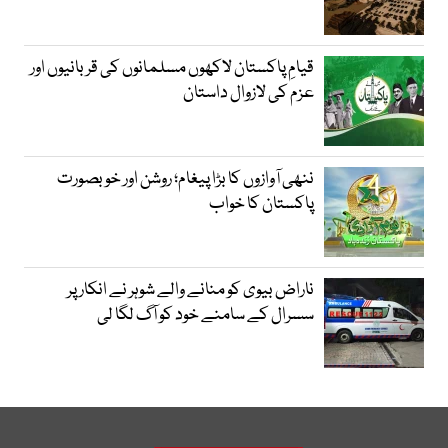
قیامِ پاکستان لاکھوں مسلمانوں کی قربانیوں اور
عزم کی لازوال داستان
ننھی آوازوں کا بڑا پیغام؛ روشن اور خوبصورت
پاکستان کا خواب
ناراض بیوی کو منانے والے شوہر نے انکار پر
سسرال کے سامنے خود کو آگ لگا لی