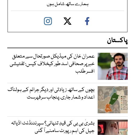
ہمارے ساتھ شامل ہوں
پاکستان
عمران خان کی میڈیکل صورتحال سے متعلق
خبر پر صحافی اسد طور کیخلاف کیس: تفتیشی
افسر طلب
بچوں کے ساتھ زیادتی اور دیگر جرائم کے ہولناک
اعداد و شمار جاری، پنجاب سرفہرست
بشریٰ بی بی کی قیدِ تنہائی؟ سپرنٹنڈنٹ اڈیالہ
جیل کی اہم رپورٹ سامنے آ گئی