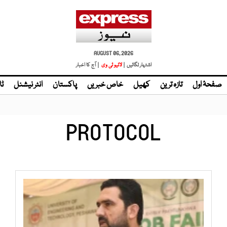
AUGUST 06, 2026
اشتہار لگائیں |
| آج کا اخبار
صفحۂ اول
تازہ ترین
کھیل
خاص خبریں
پاکستان
انٹر نیشنل
ٹا
PROTOCOL