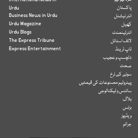
پاکستان
Urdu
Business News in Urdu
انٹر نیشنل
Urdu Magazine
کھیل
Urdu Blogs
انٹرٹینمنٹ
The Express Tribune
لائف اسٹائل
Express Entertainment
ٹاپ ٹرینڈ
دلچسپ و عجیب
صحت
سونے کے نرخ
پیٹرولیم مصنوعات کی قیمتیں
سائنس و ٹیکنالوجی
بلاگ
بزنس
ویڈیوز
جرائم