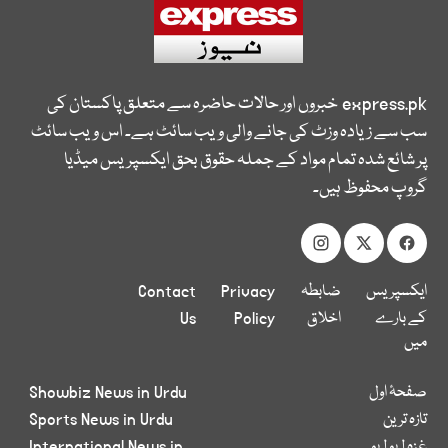
express.pk
خبروں اور حالات حاضرہ سے متعلق پاکستان کی
سب سے زیادہ وزٹ کی جانے والی ویب سائٹ ہے۔ اس ویب سائٹ
پر شائع شدہ تمام مواد کے جملہ حقوق بحق ایکسپریس میڈیا
گروپ محفوظ ہیں۔
ایکسپریس
ضابطہ
Privacy
Contact
کے بارے
اخلاق
Policy
Us
میں
صفحۂ اول
Showbiz News in Urdu
تازہ ترین
Sports News in Urdu
غزہ لہو لہو
International News in