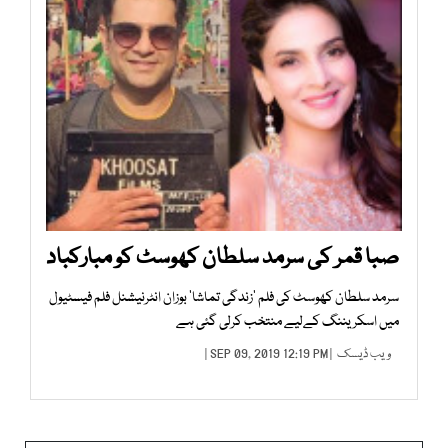
صبا قمر کی سرمد سلطان کھوسٹ کو مبارکباد
سرمد سلطان کھوسٹ کی فلم ’زندگی تماشا‘ بوزان انٹرنیشنل فلم فیسٹیول
میں اسکریننگ کےلیے منتخب کرلی گئی ہے
ویب ڈیسک
| SEP 09, 2019 12:19 PM |