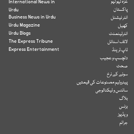
غزہ لہو لہو
International News in
پاکستان
Urdu
Business News in Urdu
انٹر نیشنل
Urdu Magazine
کھیل
Urdu Blogs
انٹرٹینمنٹ
The Express Tribune
لائف اسٹائل
Express Entertainment
ٹاپ ٹرینڈ
دلچسپ و عجیب
صحت
سونے کے نرخ
پیٹرولیم مصنوعات کی قیمتیں
سائنس و ٹیکنالوجی
بلاگ
بزنس
ویڈیوز
جرائم