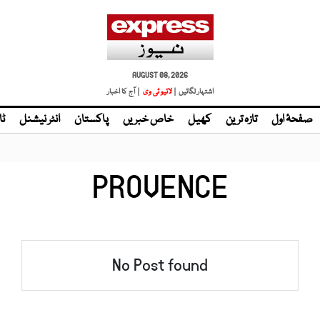
AUGUST 08, 2026
اشتہار لگائیں |
لائیو ٹی وی
| آج کا اخبار
صفحۂ اول
تازہ ترین
کھیل
خاص خبریں
پاکستان
انٹر نیشنل
ٹا
PROVENCE
No Post found