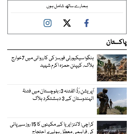
ہمارے ساتھ شامل ہوں
پاکستان
ہنگو؛ سیکیورٹی فورسز کی کارروائی میں 7خوارج
ہلاک، کیپٹن حمزہ اکرم شہید
آپریشن رَدُّ الفتنہ 3: بلوچستان میں فتنۃ
الہندوستان کے 3 دہشتگرد ہلاک
کراچی: لائنز ایریا کے مکینوں کا 15 روز سے پانی
کی فراہمی معطل ہونے پر احتجاج