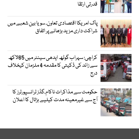
قدرتی ارتقا
پاک امریکا اقتصادی تعاون، سویا بین شعبے میں
شراکت داری مزید بڑھانے پر اتفاق
کراچی: سہراب گوٹھ ایدھی سینٹر میں 65لاکھ
سے زائد کی ڈکیتی کا مقدمہ 4 ملزمان کیخلاف
درج
حکومت سے مذاکرات ناکام،گڈز ٹرانسپورٹرز کا
آج سے غیرمعینہ مدت کیلیے ہڑتال کا اعلان