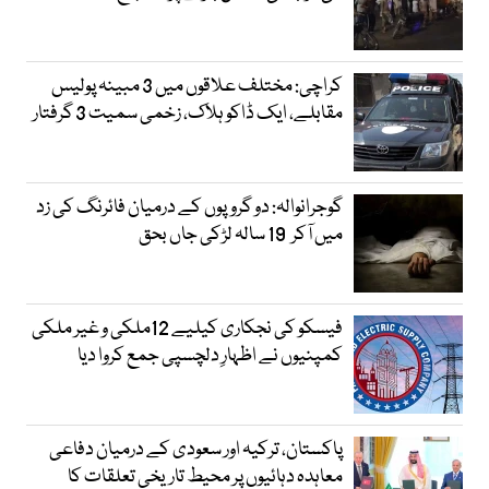
کراچی: مختلف علاقوں میں 3 مبینہ پولیس
مقابلے، ایک ڈاکو ہلاک، زخمی سمیت 3 گرفتار
گوجرانوالہ: دو گروپوں کے درمیان فائرنگ کی زد
میں آکر 19 سالہ لڑکی جاں بحق
فیسکو کی نجکاری کیلیے 12ملکی و غیر ملکی
کمپنیوں نے اظہارِ دلچسپی جمع کروا دیا
پاکستان، ترکیہ اور سعودی کے درمیان دفاعی
معاہدہ دہائیوں پر محیط تاریخی تعلقات کا