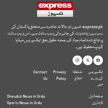
express.pk
خبروں اور حالات حاضرہ سے متعلق پاکستان کی
سب سے زیادہ وزٹ کی جانے والی ویب سائٹ ہے۔ اس ویب سائٹ
پر شائع شدہ تمام مواد کے جملہ حقوق بحق ایکسپریس میڈیا
گروپ محفوظ ہیں۔
ایکسپریس
ضابطہ
Privacy
Contact
کے بارے
اخلاق
Policy
Us
میں
صفحۂ اول
Showbiz News in Urdu
تازہ ترین
Sports News in Urdu