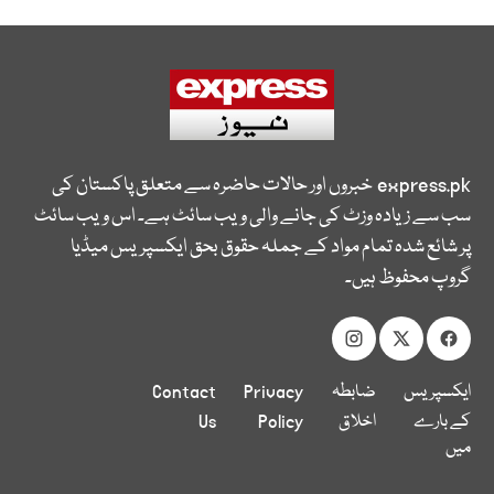
express.pk
خبروں اور حالات حاضرہ سے متعلق پاکستان کی
سب سے زیادہ وزٹ کی جانے والی ویب سائٹ ہے۔ اس ویب سائٹ
پر شائع شدہ تمام مواد کے جملہ حقوق بحق ایکسپریس میڈیا
گروپ محفوظ ہیں۔
ایکسپریس
ضابطہ
Privacy
Contact
کے بارے
اخلاق
Policy
Us
میں