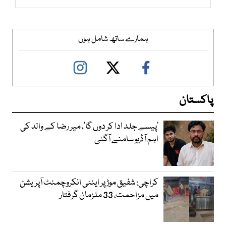
ہمارے ساتھ شامل ہوں
پاکستان
’پیسے جلد ادا کر دوں گا‘، میر رضا کے والد کی
اہم آڈیو سامنے آگئی
کراچی: شفیق موڑ پر اینٹی انکروچمنٹ آپریشن
میں مزاحمت، 33 ملزمان گرفتار