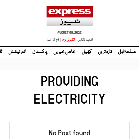
AUGUST 08, 2026
اشتہار لگائیں |
لائیو ٹی وی
| آج کا اخبار
صفحۂ اول
تازہ ترین
کھیل
خاص خبریں
پاکستان
انٹر نیشنل
ٹا
PROVIDING
ELECTRICITY
No Post found