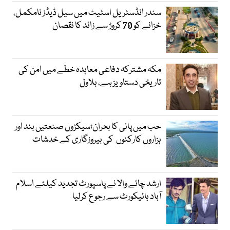
سندر انڈسٹریل اسٹیٹ میں سیل ڈیڈز نامکمل،
خزانے کو 70 کروڑ سے زائد کا نقصان
مکہ مشترکہ دفاعی معاہدہ خطے میں امن کی
تاریخی دستاویز ہے، بلاول
حب میں پانی کا بحران؛سیکڑوں صنعتیں بند اور
ہزاروں کارکنوں کی بیروزگاری کے خدشات
ارشد چائے والا نے پاسپورٹ تجدید کیلئے اسلام
آباد ہائیکورٹ سے رجوع کرلیا