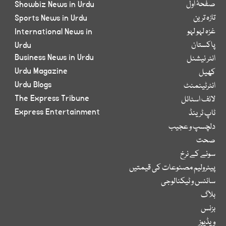
صفحۂ اول
Showbiz News in Urdu
تازہ ترین
Sports News in Urdu
غزہ لہو لہو
International News in
پاکستان
Urdu
Business News in Urdu
انٹر نیشنل
Urdu Magazine
کھیل
Urdu Blogs
انٹرٹینمنٹ
The Express Tribune
لائف اسٹائل
Express Entertainment
ٹاپ ٹرینڈ
دلچسپ و عجیب
صحت
سونے کے نرخ
پیٹرولیم مصنوعات کی قیمتیں
سائنس و ٹیکنالوجی
بلاگ
بزنس
ویڈیوز