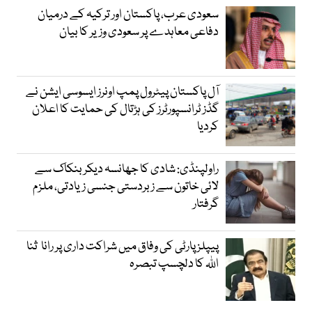
سعودی عرب، پاکستان اور ترکیہ کے درمیان
دفاعی معاہدے پر سعودی وزیر کا بیان
آل پاکستان پیٹرول پمپ اونرز ایسوسی ایشن نے
گڈز ٹرانسپورٹرز کی ہڑتال کی حمایت کا اعلان
کردیا
راولپنڈی: شادی کا جھانسہ دیکر بنکاک سے
لائی خاتون سے زبردستی جنسی زیادتی، ملزم
گرفتار
پیپلز پارٹی کی وفاق میں شراکت داری پر رانا ثنا
اللہ کا دلچسپ تبصرہ