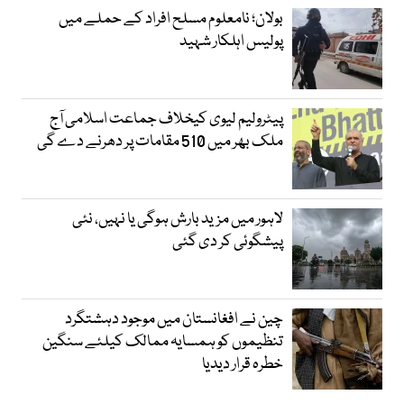
بولان؛ نامعلوم مسلح افراد کے حملے میں
پولیس اہلکار شہید
پیٹرولیم لیوی کیخلاف جماعت اسلامی آج
ملک بھر میں 510 مقامات پر دھرنے دے گی
لاہور میں مزید بارش ہوگی یا نہیں، نئی
پیشگوئی کر دی گئی
چین نے افغانستان میں موجود دہشتگرد
تنظیموں کو ہمسایہ ممالک کیلئے سنگین
خطرہ قرار دیدیا