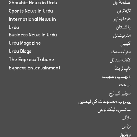
صفحۂ اول
Showbiz News in Urdu
تازہ ترین
Sports News in Urdu
غزہ لہو لہو
International News in
پاکستان
Urdu
Business News in Urdu
انٹر نیشنل
Urdu Magazine
کھیل
Urdu Blogs
انٹرٹینمنٹ
The Express Tribune
لائف اسٹائل
Express Entertainment
ٹاپ ٹرینڈ
دلچسپ و عجیب
صحت
سونے کے نرخ
پیٹرولیم مصنوعات کی قیمتیں
سائنس و ٹیکنالوجی
بلاگ
بزنس
ویڈیوز