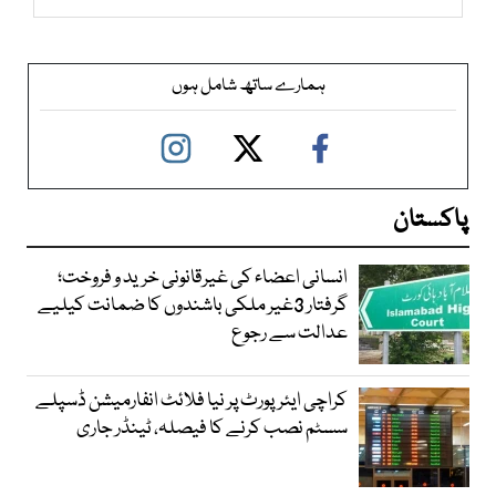
ہمارے ساتھ شامل ہوں
پاکستان
انسانی اعضاء کی غیرقانونی خرید و فروخت؛
گرفتار 3غیر ملکی باشندوں کا ضمانت کیلیے
عدالت سے رجوع
کراچی ایئرپورٹ پر نیا فلائٹ انفارمیشن ڈسپلے
سسٹم نصب کرنے کا فیصلہ، ٹینڈر جاری