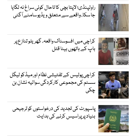
راولپنڈی؛ لاپتا بچی کا تاحال کوئی سراغ نہ لگایا
جا سکا، واقعے سے متعلق ویڈیو سامنے آگئی
کراچی میں افسوسناک واقعہ، گھریلو تنازع پر
باپ کے ہاتھوں بیٹا قتل
کراچی پولیس کے تفتیشی نظام اور میڈکو لیگل
سسٹم کی مجموعی کارکردگی سوالیہ نشان بن
چکی
پاسپورٹ کی تجدید کی درخواستوں کو ترجیحی
بنیاد پر پراسیس کرنے کی ہدایت