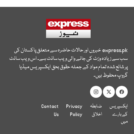
express.pk
خبروں اور حالات حاضرہ سے متعلق پاکستان کی
سب سے زیادہ وزٹ کی جانے والی ویب سائٹ ہے۔ اس ویب سائٹ
پر شائع شدہ تمام مواد کے جملہ حقوق بحق ایکسپریس میڈیا
گروپ محفوظ ہیں۔
ایکسپریس
ضابطہ
Privacy
Contact
کے بارے
اخلاق
Policy
Us
میں