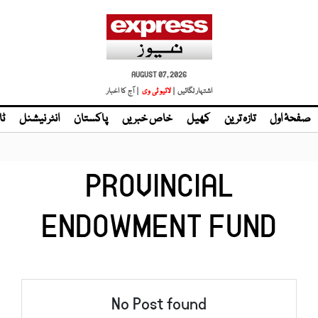
AUGUST 07, 2026
اشتہار لگائیں |
لائیو ٹی وی
| آج کا اخبار
صفحۂ اول
تازہ ترین
کھیل
خاص خبریں
پاکستان
انٹر نیشنل
ٹا
PROVINCIAL
ENDOWMENT FUND
No Post found