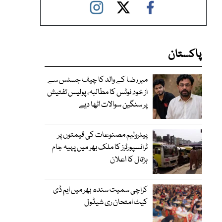
پاکستان
میر رضا کے والد کا چیف جسٹس سے
از خود نوٹس کا مطالبہ، پولیس تفتیش
پر سنگین سوالات اٹھا دیے
پیٹرولیم مصنوعات کی قیمتوں پر
ٹرانسپورٹرز کا ملک بھر میں پہیہ جام
ہڑتال کا اعلان
کراچی سمیت سندھ بھر میں ایم ڈی
کیٹ امتحان ری شیڈول