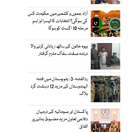
آزاد جموں و کشمیر میں حکومت کس
کی ہوگی؟ انتخابات کا تیسرا اور اہم
مرحلہ 10 اگست کو ہوگا
بیوہ خاتون کے ساتھ زیادتی کرنے والا
درندہ صفت سفاک ملزم گرفتار
ردالفتنہ-3 : بلوچستان میں فتنہ
الہندوستان کے مزید 12 دہشت گرد
ہلاک
پاکستان اور صومالیہ کے درمیان
دفاعی تعاون مزید مضبوط بنانے پر
اتفاق