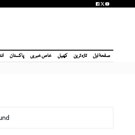
صفحۂ اول
تازہ ترین
کھیل
خاص خبریں
پاکستان
انٹ
und