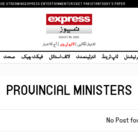
IVE STREAMING
EXPRESS ENTERTAINMENT
CRICKET PAKISTAN
TODAY'S PAPER
AUGUST 06, 2026
اشتہار لگائیں |
| آج کا اخبار
ر نیشنل
ٹاپ ٹرینڈ
انٹرٹینمنٹ
لائف اسٹائل
فیکٹ چیک
صحت
PROVINCIAL MINISTERS
No Post fo