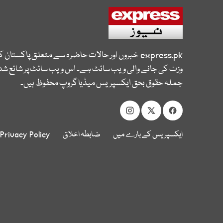
express.pk
خبروں اور حالات حاضرہ سے متعلق پاکستان 
وزٹ کی جانے والی ویب سائٹ ہے۔ اس ویب سائٹ پر شائع شدہ
جملہ حقوق بحق ایکسپریس میڈیا گروپ محفوظ ہیں۔
ایکسپریس کے بارے میں
ضابطہ اخلاق
Privacy Policy