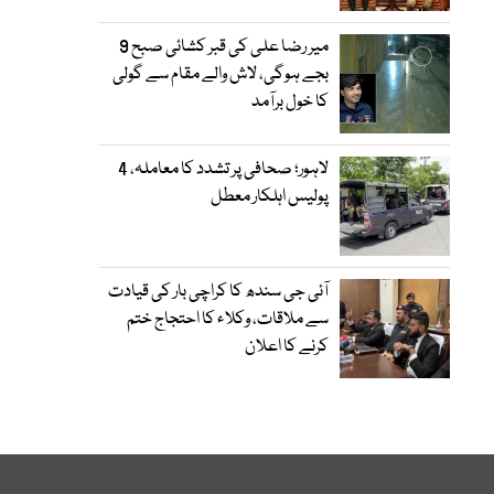
میر رضا علی کی قبر کشائی صبح 9
بجے ہوگی، لاش والے مقام سے گولی
کا خول برآمد
لاہور؛ صحافی پر تشدد کا معاملہ، 4
پولیس اہلکار معطل
آئی جی سندھ کا کراچی بار کی قیادت
سے ملاقات، وکلاء کا احتجاج ختم
کرنے کا اعلان