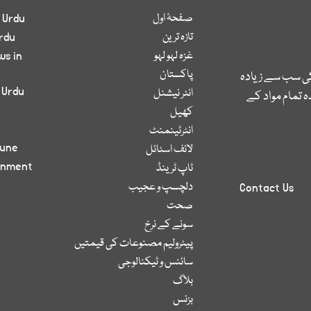
صفحۂ اول
 Urdu
تازہ ترین
rdu
غزہ لہو لہو
ws in
پاکستان
کی سب سے زیادہ
 Urdu
انٹر نیشنل
 تمام مواد کے
کھیل
انٹرٹینمنٹ
bune
لائف اسٹائل
inment
ٹاپ ٹرینڈ
دلچسپ و عجیب
Contact Us
صحت
سونے کے نرخ
پیٹرولیم مصنوعات کی قیمتیں
سائنس و ٹیکنالوجی
بلاگ
بزنس