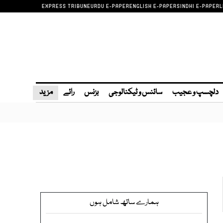
EXPRESS TRIBUNE
URDU E-PAPER
ENGLISH E-PAPER
SINDHI E-PAPER
L
دلچسپ و عجیب
سائنس و ٹیکنالوجی
بزنس
رائے
مزید
ہمارے ساتھ شامل ہوں