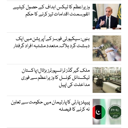
وزیراعظم کا ٹیکس اہداف کے حصول کیلیے
انفورسمنٹ اقدامات تیز کرنے کا حکم
بنوں: سیکیورٹی فورسز کے آپریشن میں ایک
دہشت گرد ہلاک، متعدد مشتبہ افراد گرفتار
ملک گیر گڈز ٹرانسپورٹرز ہڑتال؛ پاکستان
ٹیکسٹائل کونسل کا وزیراعظم سے فوری
مداخلت کی اپیل
پیپلزپارٹی کا پارلیمان میں حکومت سے تعاون
نہ کرنے کا فیصلہ