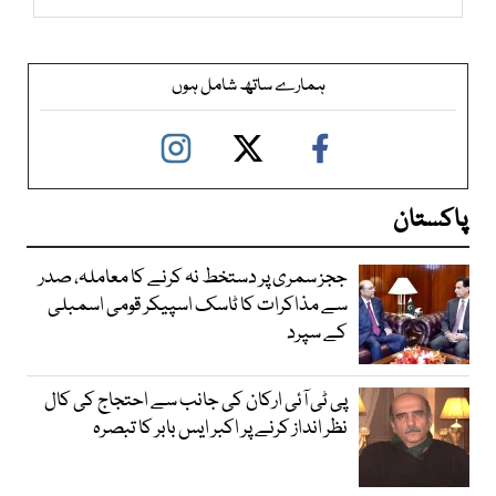
ہمارے ساتھ شامل ہوں
پاکستان
ججز سمری پر دستخط نہ کرنے کا معاملہ، صدر
سے مذاکرات کا ٹاسک اسپیکر قومی اسمبلی
کے سپرد
پی ٹی آئی ارکان کی جانب سے احتجاج کی کال
نظر انداز کرنے پر اکبر ایس بابر کا تبصرہ