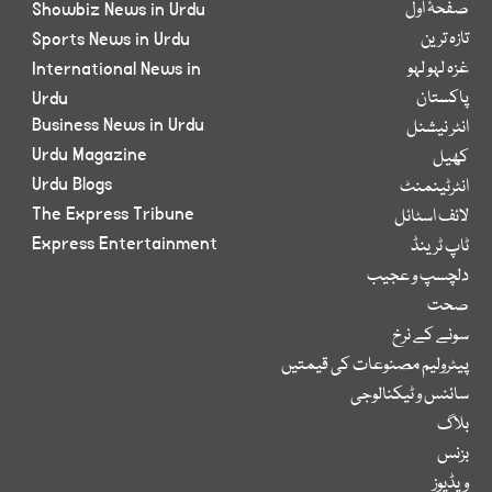
صفحۂ اول
Showbiz News in Urdu
تازہ ترین
Sports News in Urdu
غزہ لہو لہو
International News in
پاکستان
Urdu
Business News in Urdu
انٹر نیشنل
Urdu Magazine
کھیل
Urdu Blogs
انٹرٹینمنٹ
The Express Tribune
لائف اسٹائل
Express Entertainment
ٹاپ ٹرینڈ
دلچسپ و عجیب
صحت
سونے کے نرخ
پیٹرولیم مصنوعات کی قیمتیں
سائنس و ٹیکنالوجی
بلاگ
بزنس
ویڈیوز