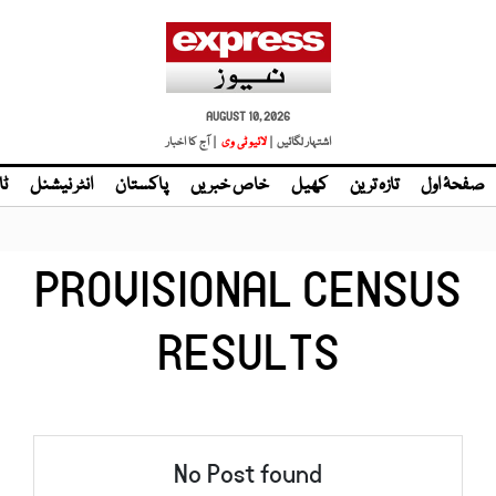
AUGUST 10, 2026
اشتہار لگائیں |
لائیو ٹی وی
| آج کا اخبار
صفحۂ اول
تازہ ترین
کھیل
خاص خبریں
پاکستان
انٹر نیشنل
ٹا
PROVISIONAL CENSUS
RESULTS
No Post found