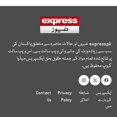
express.pk
خبروں اور حالات حاضرہ سے متعلق پاکستان کی
سب سے زیادہ وزٹ کی جانے والی ویب سائٹ ہے۔ اس ویب سائٹ
پر شائع شدہ تمام مواد کے جملہ حقوق بحق ایکسپریس میڈیا
گروپ محفوظ ہیں۔
ایکسپریس
ضابطہ
Privacy
Contact
کے بارے
اخلاق
Policy
Us
میں