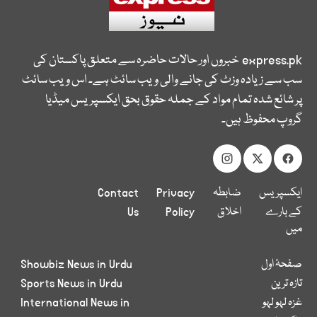
express.pk
خبروں اور حالات حاضرہ سے متعلق پاکستان کی
سب سے زیادہ وزٹ کی جانے والی ویب سائٹ ہے۔ اس ویب سائٹ
پر شائع شدہ تمام مواد کے جملہ حقوق بحق ایکسپریس میڈیا
گروپ محفوظ ہیں۔
ایکسپریس
ضابطہ
Privacy
Contact
کے بارے
اخلاق
Policy
Us
میں
صفحۂ اول
Showbiz News in Urdu
تازہ ترین
Sports News in Urdu
غزہ لہو لہو
International News in