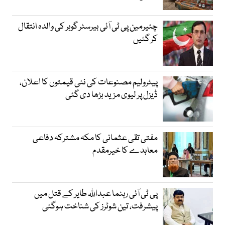
چئیرمین پی ٹی آئی بیرسٹر گوہر کی والدہ انتقال
کر گئیں
پیٹرولیم مصنوعات کی نئی قیمتوں کا اعلان،
ڈیزل پر لیوی مزید بڑھا دی گئی
مفتی تقی عثمانی کا مکہ مشترکہ دفاعی
معاہدے کا خیرمقدم
پی ٹی آئی رہنما عبداللہ طایر کے قتل میں
پیشرفت، تین شوٹرز کی شناخت ہوگئی