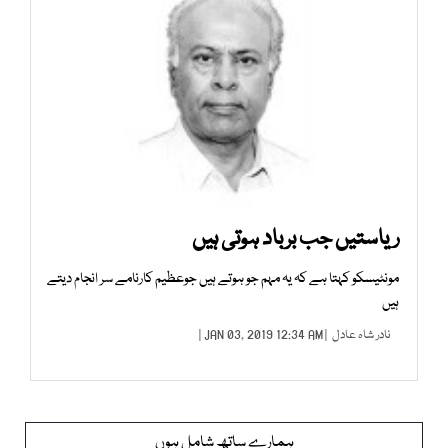
ریاستیں جب برباد ہوتی ہیں
مونٹیسکو کہتا ہے کہ یہ مہم جو ہوتے ہیں جوعظیم کارنامے سر انجام دیتے
ہیں
نادر شاہ عادل
| JAN 03, 2019 12:34 AM |
ہمارے ساتھ شامل ہوں