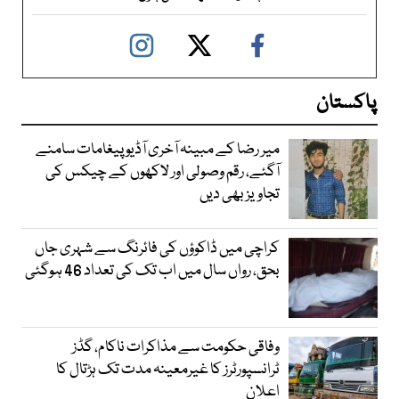
پاکستان
میر رضا کے مبینہ آخری آڈیو پیغامات سامنے
آگئے، رقم وصولی اور لاکھوں کے چیکس کی
تجاویز بھی دیں
کراچی میں ڈاکوؤں کی فائرنگ سے شہری جاں
بحق، رواں سال میں اب تک کی تعداد 46 ہوگئی
وفاقی حکومت سے مذاکرات ناکام، گڈز
ٹرانسپورٹرز کا غیرمعینہ مدت تک ہڑتال کا
اعلان