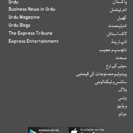
پاکستان
Urdu
Business News in Urdu
انٹر نیشنل
Urdu Magazine
کھیل
Urdu Blogs
انٹرٹینمنٹ
The Express Tribune
لائف اسٹائل
Express Entertainment
ٹاپ ٹرینڈ
دلچسپ و عجیب
صحت
سونے کے نرخ
پیٹرولیم مصنوعات کی قیمتیں
سائنس و ٹیکنالوجی
بلاگ
بزنس
ویڈیوز
جرائم