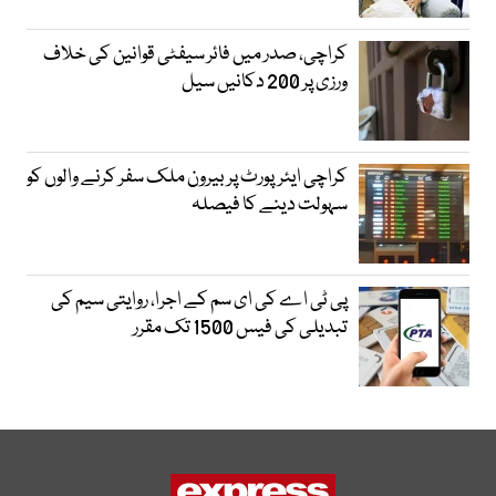
کراچی، صدر میں فائر سیفٹی قوانین کی خلاف
ورزی پر 200 دکانیں سیل
کراچی ایئرپورٹ پر بیرون ملک سفر کرنے والوں کو
سہولت دینے کا فیصلہ
پی ٹی اے کی ای سم کے اجرا، روایتی سیم کی
تبدیلی کی فیس 1500 تک مقرر