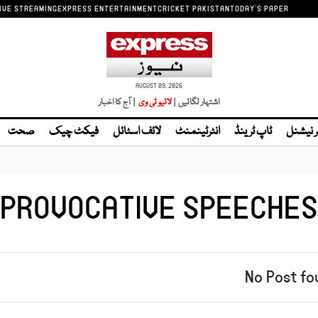
IVE STREAMING
EXPRESS ENTERTAINMENT
CRICKET PAKISTAN
TODAY'S PAPER
AUGUST 09, 2026
اشتہار لگائیں |
لائیو ٹی وی
| آج کا اخبار
ر نیشنل
ٹاپ ٹرینڈ
انٹرٹینمنٹ
لائف اسٹائل
فیکٹ چیک
صحت
PROVOCATIVE SPEECHES
No Post fo