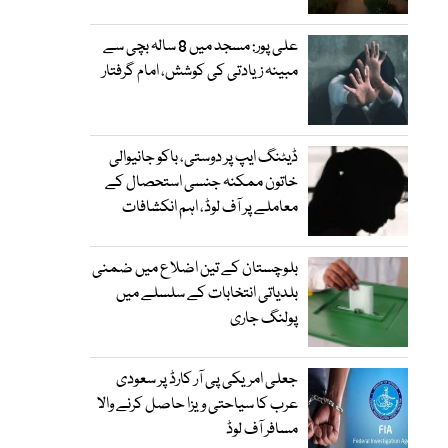
علی پور: مسجد میں 8 سالہ بچی سے
مبینہ زیادتی کی کوشش، امام گرفتار
ڈیٹنگ ایپ پر دوستی، باکو جانیوالی
خاتون ممکنہ جنسی استحصال کے
معاملے پر آف لوڈ، اہم انکشافات
بلوچستان کے تین اضلاع میں ضمنی
بلدیاتی انتخابات کے سلسلے میں
پولنگ جاری
جعلی امریکی پی آر کارڈ پر سعودی
عرب کا سیاحتی ویزا حاصل کرنے والا
مسافر آف لوڈ