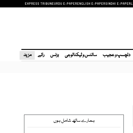
EXPRESS TRIBUNE
URDU E-PAPER
ENGLISH E-PAPER
SINDHI E-PAPER
L
دلچسپ و عجیب
سائنس و ٹیکنالوجی
بزنس
رائے
مزید
ہمارے ساتھ شامل ہوں