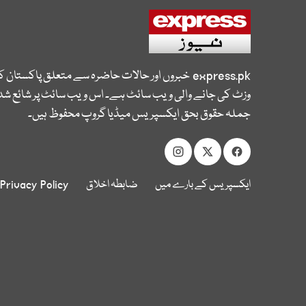
express.pk
خبروں اور حالات حاضرہ سے متعلق پاکستان 
وزٹ کی جانے والی ویب سائٹ ہے۔ اس ویب سائٹ پر شائع شدہ
جملہ حقوق بحق ایکسپریس میڈیا گروپ محفوظ ہیں۔
ایکسپریس کے بارے میں
ضابطہ اخلاق
Privacy Policy