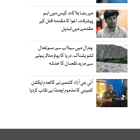
میر رضا ہلاکت کیس میں اہم
پیشرفت، اغوا کا مقدمہ قتل کے
مقدمے میں تبدیل
چترال میں سیلاب سے صورتحال
تشویشناک، دریا کا بہاؤ متاثر ہونے
سے مزید نقصان کا خدشہ
آئی جی آزاد کشمیر نے کالعدم ایکشن
کمیٹی کا مذموم ایجنڈا بے نقاب کردیا