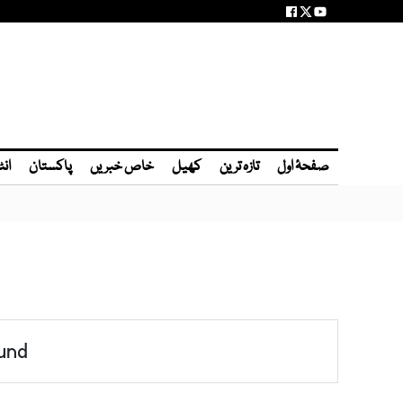
صفحۂ اول
تازہ ترین
کھیل
خاص خبریں
پاکستان
انٹ
und