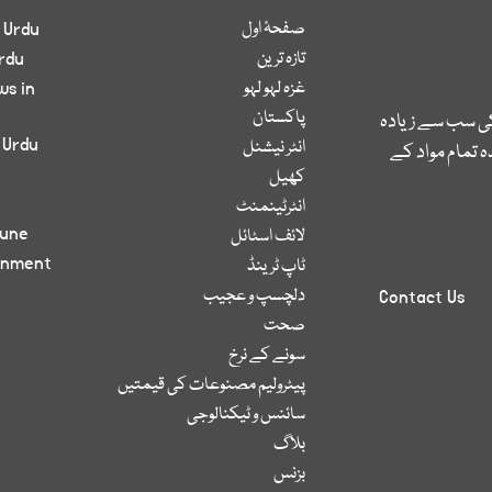
صفحۂ اول
 Urdu
تازہ ترین
rdu
غزہ لہو لہو
ws in
پاکستان
کی سب سے زیادہ
 Urdu
انٹر نیشنل
 تمام مواد کے
کھیل
انٹرٹینمنٹ
bune
لائف اسٹائل
inment
ٹاپ ٹرینڈ
دلچسپ و عجیب
Contact Us
صحت
سونے کے نرخ
پیٹرولیم مصنوعات کی قیمتیں
سائنس و ٹیکنالوجی
بلاگ
بزنس