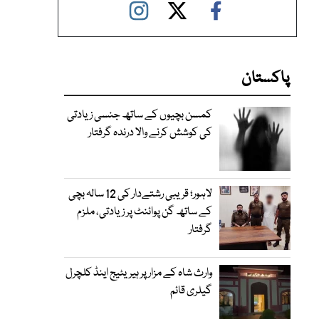
پاکستان
کمسن بچیوں کے ساتھ جنسی زیادتی
کی کوشش کرنے والا درندہ گرفتار
لاہور؛ قریبی رشتےدار کی 12 سالہ بچی
کے ساتھ گن پوائنٹ پر زیادتی، ملزم
گرفتار
وارث شاہ کے مزار پر ہیریٹیج اینڈ کلچرل
گیلری قائم